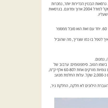
שעליו.
לטרופר מכלולים חסינים מאד וסרן אחורי שמקביל בחוזק לדנה 60. יחד עם זאת הוא סובל ממספר
איך לטפל בו כמו שצריך, מה שהוביל
, גמגום.
בשמו הטוב. סימפטומים: ערבוב של
שמן/מים עם סולר. תוצאות: הרס מנועים. דרכי מניעה: החלפת גומיות מזרקים אחת ל60-80 אלף ק"מ,
שימוש בשמן סינטטי מלא (5W-30) ממותג ידוע. עלות מזרקים כ-2,000 שקל. עלות החלפת מנוע:
העברת הילוכים לא חלקה, החלקת גיר,