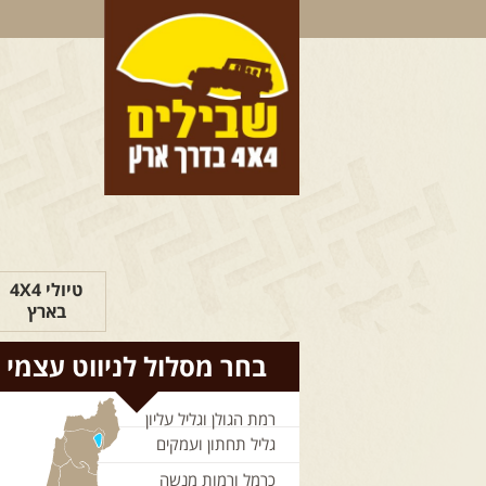
טיולי 4X4
בארץ
בחר מסלול לניווט עצמי
רמת הגולן וגליל עליון
גליל תחתון ועמקים
כרמל ורמות מנשה