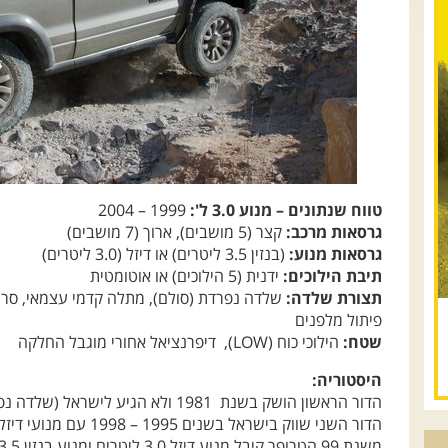
טווח שנתונים – מנוע 3.0 ל':
1999 – 2004
גרסאות מרכב:
קצר (5 מושבים), ארוך (7 מושבים)
גרסאות מנוע:
(בנזין 3.5 ליטרים) או דיזל (3.0 ליטרים)
תיבת הילוכים:
ידנית (5 הילוכים) או אוטומטית
תצורת שלדה:
שלדה נפרדת (סולם), מתלה קדמי עצמאי, סרן א
פיתול מלפנים
שטח:
הילוכי כוח (LOW), דיפרנציאל אחורי מוגבל החלקה
היסטוריה:
הדור הראשון הושק בשנת 1981 ולא הגיע לישראל (שלדה נפרדת וסרן אחורי חי).
הדור השני שווק בישראל בשנים 1995 – 1998 עם מנועי דיזל 3.1 ליטרים ומנועי בנזין 3.2 ליטרים.
משנת 99 הטרופר קיבל מנוע דיזל 3.0 ליטרים ומנוע בנזין 3.5 ליטרים.
איסוזו טרופר – גרסאות: