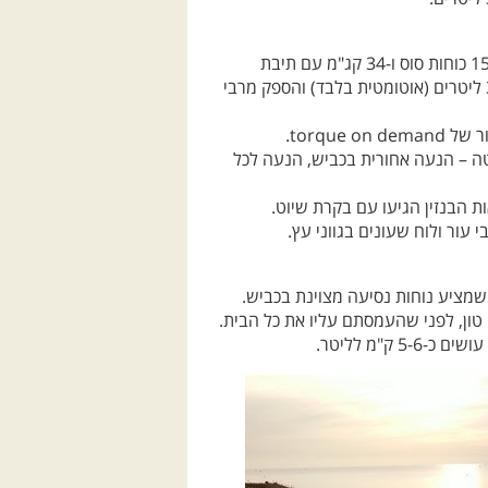
רוב הכלים שקיימים בשוק מצוידים במנועי דיזל 3.0 ליטרים, 159 כוחות סוס ו-34 קג"מ עם תיבת
הילוכים ידנית או אוטומטית. ישנה גם גרסת בנזין עם מנוע 3.5 ליטרים (אוטומטית בלבד) והספק מרבי
בטרופרים תמצאו שני סוגים של תיבות העברה: 1. TOD, קיצור של torque on demand.
ש. 2. תיבת העברה פשוטה – הנעה אחורית בכביש, הנעה לכל
ת הבנזין הגיעו עם בקרת שיוט.
 עור ולוח שעונים בגווני עץ.
מציע נוחות נסיעה מצוינת בכביש.
טון, לפני שהעמסתם עליו את כל הבית.