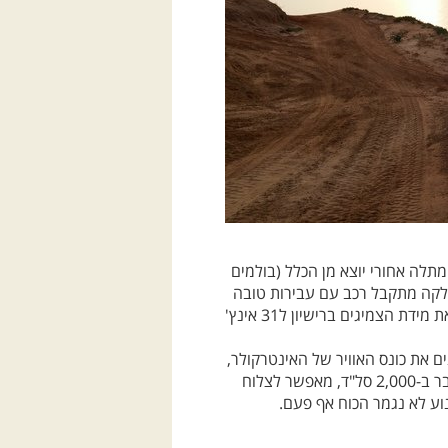
מתלה אחורי יוצא מן הכלל (בולמים
וגבל החלקה מתקבל רכב עם עבירות טובה
מאוד שצולח גם מהמורות עמוקות בלי להצליב. ניתן להחליף את מידת הצמיגים ברישיון ל31 אינץ'
 את כונס האוויר של האינטרקולר,
ניתן להגיע. המומנט הבריא, 34 קג"מ שמגיע ממנוע הדיזל כבר ב-2,000 סל"ד, מאפשר לצלוח
ע לא נגמר הכוח אף פעם.
גרסאות הבנזין הנדירות יותר, נמכרות
לרוב מעל מחירי המחירון, ומגיעות למחירים של 50-65 אלף שקל למודל 2004 ארוך ומדוגם. בגרסאות