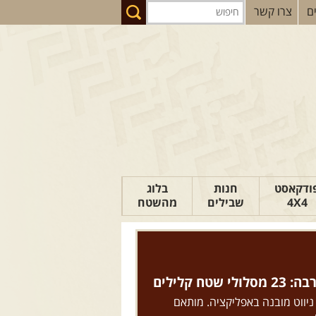
ם
צרו קשר
ודקאסט
חנות
בלוג
4X4
שבילים
מהשטח
הבלוג של יואב
פודקאסט ג'יפאות
ם לנהיגת שטח" - מהדורה
טיפים לנהיגה
שצריך לדעת על ג'יפאות, נהיגת שטח
כתבות
למתחילים ומתקדמים