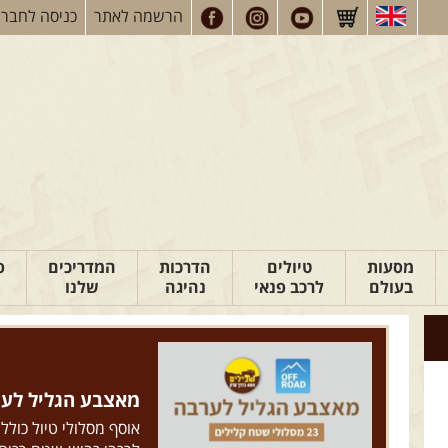
הרשמה
לאתר
כניסה
לחברי
מסעות
טיולים
הדרכות
המדריכים
פ
בעולם
לרכב פנאי
נהיגה
שלנו
ספר "המדריך השל
חדשה >>
היחיד בעברית. כל מה 
ושיפור הרכב. מתאים 