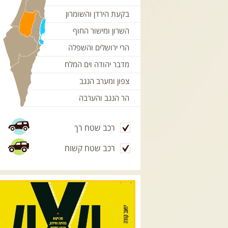
בקעת הירדן והשומרון
השרון ומישור החוף
הרי ירושלים והשפלה
מדבר יהודה וים המלח
צפון ומערב הנגב
הר הנגב והערבה
רכב שטח רך
רכב שטח קשוח