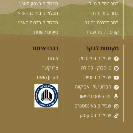
בחר מסלול טיול
מסלולים בצפון הארץ
26.08-02.09.2026
- גאורגיה,
חבל סוונטי: מסע אל ארץ
בחר טיול מודרך
מסלולים במרכז הארץ
המגדלים של הקווקז
הקווקז הגבוה מחכה לכם: נתיבי שטח
בחר הדרכת נהיגה
מסלולים בדרום הארץ
מרהיבים, פסגות מושלגות, אירוח ...
[המשך]
קורס נהיגת שטח
טיפים לשטח
מקומות לבקר
דברו איתנו
23-29.09.2026
- סוכות – טיול
שבילים בפייסבוק
אודות
ג'יפים גאורגיה: שטח פראי, לב
פתוח
פייסבוק - קהילה
צרו קשר
בין רכס הקווקז הנמוך לגבוה, בין נהרות
שוצפים למעברי הרים ...
[המשך]
שבילים ביוטיוב
תקנון האתר
הבלוג של יואב קווה
פודקאסט ג'יפאות
לכל המסעות בעולם
שבילים באינסטגרם
שבילים בטיקטוק
.
הדרכות נהיגה
.