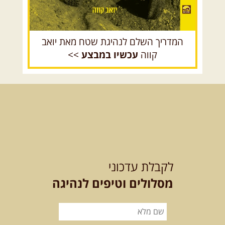
מסלול חדש בצפון רמת הגולן בהובלת
מדריך תושב האזור. המסלול ...
[המשך]
המדריך השלם לנהיגת שטח מאת יואב
קווה
עכשיו במבצע
>>
15.08.2026
שבת
- חדש! נופי
הגליל ונחל צלמון
נצא מצומת גולנו למסע שטח מרתק
בגליל. נבקר בקבר יתרו, ...
[המשך]
21-22.08.2026
שישי-שבת
-
מלח מים ושמים – טיולילה עם
לקבלת עדכוני
זריחה
האם אתם מחפשים חוויה מיוחדת
מסלולים וטיפים לנהיגה
בטבע? מחפשים חוויה שתעניק לכם ...
[המשך]