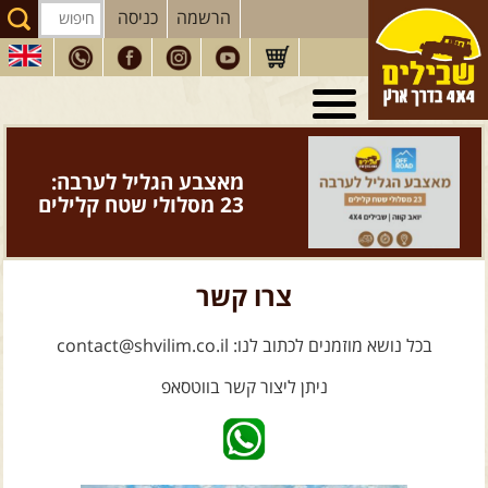
הרשמה
כניסה
טיולי 4X4
בארץ
מסעות
בעולם
מאצבע הגליל לערבה:
טיולים
לרכב פנאי
23 מסלולי שטח קלילים
הדרכות
נהיגה
המדריכים
שלנו
צרו קשר
חנות
שבילים
בכל נושא מוזמנים לכתוב לנו: contact@shvilim.co.il
הירשמו לניוזלטר שבילים
ניתן ליצור קשר בווטסאפ
הבלוג של יואב קווה
פודקאסט ג'יפאות