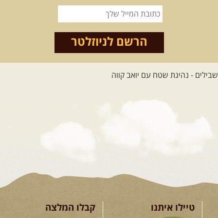
21.08.2026
שישי
- ממרומי
הגליל העליון למורדות הירדן
נצא מג'ש שבמורדות הר מירון, נמשיך
לאורך נחל דישון ונעצור ...
[המשך]
הרשם לניוזלטר
לכל הטיולים
.
מסעות בעולם
.
12-22.08.2026
- טיול ג'יפים
קירגיסטאן – בעקבות הנוודים,
דרך השטח
מסע שטח לאחת המדינות הפראיות
והמרגשות בעולם. קירגיסטאן היא לא ...
[המשך]
טיילו איתנו
קבלו המלצה