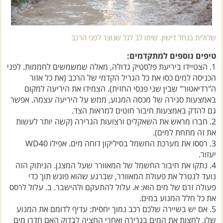
שלולית בנחל דישון. שימו לב לגל שנוצר לפני הרכב
טיפים נוספים למתקדמים:
1. הצטיידו ביריעת פלסטיק גדולה, מאלה שמשמשים לחממות. לפני
הכניסה למים כסו את כל הגריל הקדמי של הרכב (את כל אזור
ה"רדיאטור" שבין שני פנסי החזית). הצמידו את היריעה למקום
באמצעות סגירה של מכסה המנוע, ממש על היריעה עצמה. אפשר
גם להדק באמצעות חיבור חוטים למראות הצד.
2. חברו מראש את השאקלים ורצועות הגרירה (קשה יותר לעשות
את זה מתחת למים).
3. רססו את מערכת החשמל בסיליקון דוחה מים. אפילו WD40
יעזור.
4. נתקו את חיבור החשמל של המאוורר שעל המצנן. הניתוק הזה
נועד לנטרל את פעולת המאוורר, שברגע שהוא פוגש תוך כדי
פעולה זרם של מים הוא: א. עלול להתעקם ולהישבר. ב. עלול לרסס
את כל חלל המנוע במים.
5. אם יש בשיירה שלכם רכב נמוך יחסית: עדיף לדומם את המנוע
שלו, לחצות את המים בגרירה ואחרי החציה לבדוק האם חדרו מים
למסנן האוויר ולמקומות אחרים.