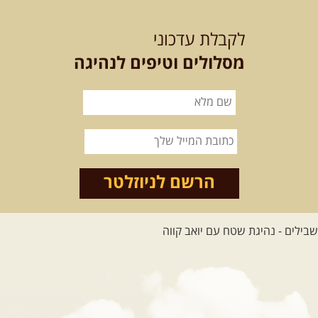
בלדה בין כוכבים במכתש רמון-
לקבלת עדכוני
למגוון רכבי שטח
בחרנו לילה מיוחד לטיול מיוחד!
מסלולים וטיפים לנהיגה
השמיים יהיו נקיים, הכוכבים ...
[המשך]
14.08.2026
שישי
- מעיינות
ואתגרים בצפון הרמה
מסלול חדש בצפון רמת הגולן בהובלת
מדריך תושב האזור. המסלול ...
הרשם לניוזלטר
[המשך]
לכל הטיולים
.
מסעות בעולם
.