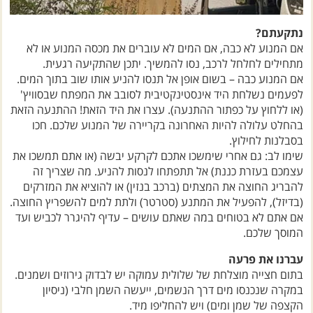
נתקעתם?
אם המנוע לא כבה, אם המים לא עוברים את מכסה המנוע או לא
מתחילים לחלחל לרכב, נסו להמשיך. יתכן שהתקיעה רגעית.
אם המנוע כבה – בשום אופן אל תנסו להניע אותו שוב בתוך המים.
לפעמים נשלחת היד אינסטינקטיבית לסובב את המפתח שבסוויץ'
(או ללחוץ על כפתור ההתנעה). עצרו את היד הזאת! ההתנעה הזאת
בהחלט עלולה להיות האחרונה בקריירה של המנוע שלכם. חכו
בסבלנות לחילוץ.
שימו לב: גם אחרי שימשכו אתכם לקרקע יבשה (או אתם תמשכו את
עצמכם בעזרת כננת) אל תתפתחו לנסות להניע. מה שצריך זה
להבריג החוצה את המצתים (ברכב בנזין) או להוציא את המזרקים
(בדיזל), להפעיל את המתנע (סטרטר) ולתת למים להשפריץ החוצה.
אם אתם לא בטוחים במה שאתם עושים – עדיף להיגרר לכביש ועד
המוסך שלכם.
עברנו את פרעה
בתום חצייה מוצלחת של שלולית עמוקה יש לבדוק גירוזים ושמנים.
במקרה שנכנסו מים דרך הנשמים, ייעשה השמן חלבי (ניסיון
הקצפה של שמן ומים) ויש להחליפו מיד.