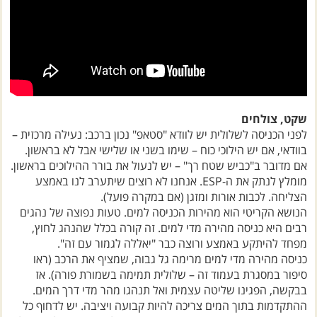
שקט, צולחים
לפני הכניסה לשלולית יש לוודא "סטאפ" נכון ברכב: נעילה מרכזית –
בוודאי, אם יש הילוכי כוח – שימו בשני או שלישי אבל לא בראשון.
אם מדובר ב"כביש שטח רך" – יש לנעול את בורר ההילוכים בראשון.
מומלץ לנתק את ה-ESP. אנחנו לא רוצים שיתערב לנו באמצע
הצליחה. לכבות אורות ומזגן (אם במקרה פועל).
הנושא הקריטי הוא מהירות הכניסה למים. טעות נפוצה של נהגים
רבים היא כניסה מהירה מדי למים. זה קורה בכלל שהנהג לחוץ,
מפחד להיתקע באמצע ורוצה כבר "יאללה לגמור עם זה".
כניסה מהירה מדי למים מרימה גל גבוה, שמציף את הרכב (ראו
סיפור במסגרת בעמוד זה – שלולית תמימה בשמורת פורה). אז
בבקשה, הפגינו שליטה עצמית ואל תנהגו מהר מדי דרך המים.
ההתקדמות בתוך המים צריכה להיות קבועה ויציבה. יש לדחוף כל
הזמן את המים קדימה במהירות איטית – אבל בשום אופן לא בזחילת