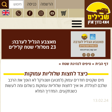
הרשמה
כניסה
טיולי 4X4
בארץ
מסעות
בעולם
ספר "המדריך השלם
לנהיגת שטח" - מהדורה
טיולים
לרכב פנאי
חדשה >>
הדרכות
נהיגה
דף הבית
»
טיפים לנהיגת שטח
»
המדריכים
שלנו
כיצד לחצות שלוליות עמוקות
מים שקטים חודרים עמוק (למנוע) ושנורקל לא הופך את הרכב
חנות
שבילים
שלכם לצוללת. אז איך לחצות שלוליות עמוקות בשלום ומה לעשות
הירשמו לניוזלטר שבילים
כשנתקעים. המדריך המלא
הבלוג של יואב קווה
13.02.24
פודקאסט ג'יפאות