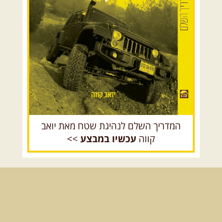
ניפגש בהר אבנון בנקודת התצפית
הכה מיוחדת שבו, שעת דמדומים. ...
[המשך]
רכב שטח רך
רכב שטח קשוח
08.08.2026
שבת
- חדש!
פסגות ומעיינות בגליל הירוק
נתחיל במקום קדוש ומיוחד – נבי
סבלאן בחורפיש, נמשיך בנסיעת ...
[המשך]
המדריך השלם לנהיגת שטח מאת יואב
קווה
עכשיו במבצע
>>
12.08.2026
רביעי
- רכבי פנאי
בשבילי עמק המעיינות
מי לא צריך בימים אלו קצת טבע
ואנרגיות טובות .... מועדון ...
[המשך]
12-13.08.2026
רביעי-חמישי
-