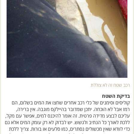
רכב שטח זה לא צוללת
בדיקת השטח
קוליסים וסימנים של כלי רכב אחרים שחצו את המים בשלום, הם
רמז אבל לא הוכחה. יתכן שמדובר בהיילקס מוגבה. אין ברירה,
עליכם לבצע מדידה פרטית. זה אומר להיכנס למים, אפשר עם מקל,
ללכת לאורך כל הנתיב ולגשש. יש לבדוק לא רק עומק המים אלא גם
כדי לוודא שאין מכשולים נסתרים, כמו סלעים או בורות. צריך ללכת
פעמיים – פעם בנתיב של הגלגלים השמאליים ופעם בימניים. אל