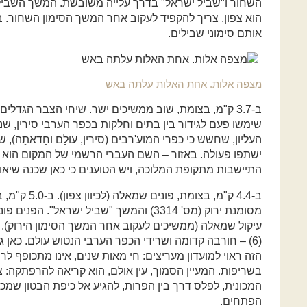
השחור ו"שביל ישראל" בדרך עלייה משובשת. המשך השביל רץ
אותם סימוני שבילים.
מצפה אלות. אחת האלות עלתה באש
ב-3.7 ק"מ, בצומת, שוב ממשיכים ישר. שיחי הצבר הגדלי
העליון, שחשש כי כפרי המוע'רבים (סירין, עוּלַם וחַדאתָה), 
ישתפו פעולה. באזור – השם העברי הרשמי של המקום הוא עי
התיישבות מתקופת המלוכה, ויש הטוענים כי כאן שכנה שיאון המ
(6) – חורבה קדומה ושרידי הכפר הערבי הנטוש עוּלם. כאן
הזה ראוי למועדון מעריצים: חי מאות שנים, אינו מתכופף לרו
בשריפות. המעיין הסמוך, עין אולם, הוא קריאה להרפתקה:
המכונית, לפלס דרך בין הפרות, להגיע אל כיפת הבטון שמ
הפתחים.