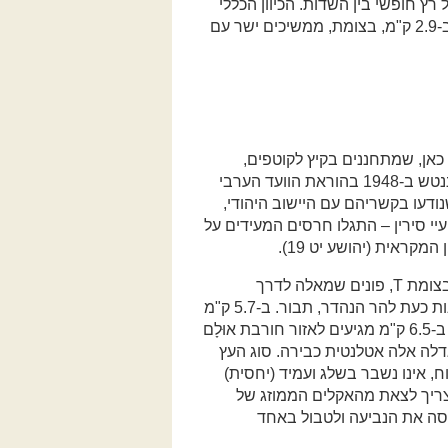
 חופשי בין השדות. הכיוון הכללי
הוא צפון. צריך להקפיד לעקוב אחר המשך הסימון השחור. ב-2.9 ק"מ, בצומת, ממשיכים ישר עם
ם כאן, שמתחננים בקיץ לקוטפים,
שימשו פעם לגידור בין בתים וחלקות בכפר הערבי סירין, שננטש ב-1948 בהוראת הוועד הערבי
שנודעו בקשריהם עם היישוב היהודי,
י סירין – התגלו חרסים המעידים על
קראית (יהושע יט 19).
ב-4.4 ק"מ, בצומת, פונים שמאלה (לכיוון צפון). ב-5.0 ק"מ, בצומת T, פונים שמאלה לדרך
מסומנת ירוק (מס' 3314) והמשך "שביל ישראל". הפנים פונות כעת להר הנהדר, תבור. ב-5.7 ק"מ
עיקול שמאלה (ממשיכים לעקוב אחר המשך הסימון הירוק). ב-6.5 ק"מ מגיעים לאזור חורבת אוּלָם
 גדלה אלה אטלנטית כבירה. סוג העץ
ח, אינו נשבר בשלג ועמיד (יחסית)
 צריך לצאת מהאקלים הממוזג של
כסה את הנביעה ולטבול באחד