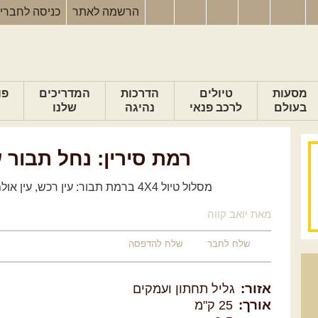
הרשמה
לאתר
כניסה
לחברי
מסעות
טיולים
הדרכות
המדריכים
פו
בעולם
לרכב פנאי
נהיגה
שלנו
רמת סירין: נחל תבור 
מסלול טיול 4X4 ברמת תבור: עין רכש, עין אולם, נחל תבור, מצפה אלות
מאת יואב קווה
שלח לחבר
שלח להדפסה
אזור:
גליל תחתון ועמקים
אורך:
25 ק"מ