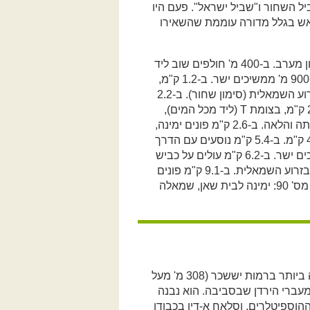
 השחור ו"שביל ישראל". פעם היו
ש בגלל מדורה עוממת שהשאירו
במצפה אלות מאפסים את מד המרחק וחוזרים לאחור, לכיוון מערב. ב-400 מ' חולפים שוב ליד
החללית (7). ב-700 מ', במזלג, בוחרים בזרוע השמאלית. ב-900 מ' ממשיכים ישר. ב-1.2 ק"מ,
בצומת, נוסעים ישר, דרומה. ב-1.4 ק"מ, במזלג, בוחרים בזרוע השמאלית (סימון שחור). ב-2.2
ק"מ, במזלג, בוחרים בזרוע הימנית, לכיוון דרום-מזרח. ב-2.5 ק"מ, בצומת T (ליד מכל המים),
פונים שמאלה עם הסימון הכחול ומקפידים להיצמד אליו מעתה והלאה. ב-2.6 ק"מ פונים ימינה,
ב-3.7 ק"מ ממשיכים ישר, ב-4.1 ק"מ עדיין ישר וכך גם ב-4.2 ק"מ. ב-5.4 ק"מ נוסעים עם הדרך
הראשית. ב-5.5 ק"מ, במזלג, פונים ימינה. ב-5.7 ק"מ ממשיכים ישר. ב-6.2 ק"מ עולים על כביש
הסרפנטינות, שגולש למנחמיה. ב-8.3 ק"מ, במזלג, בוחרים בזרוע השמאלית. ב-9.1 ק"מ פונים
שמאלה, ב-11.3 ק"מ פונים ימינה וב-12 ק"מ מגיעים לכביש מס' 90: ימינה לבית שאן, שמאלה
המבצר הצלבני השלם ביותר בישראל יושב בנקודה הגבוהה ביותר ברמות יששכר (308 מ' מעל
מעברי הירדן שבסביבה. הוא נבנה
כר למסדר ההוספיטלרים, וסלאח א-דין בכבודו