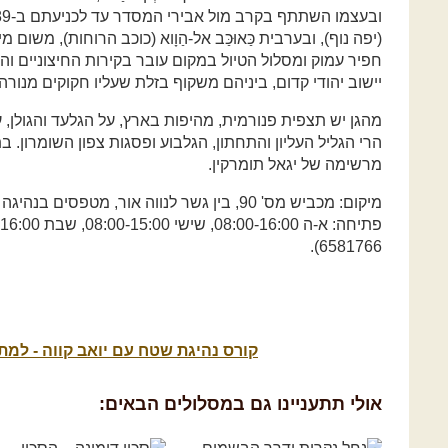
(יפה נוף), ובערבית כַּאוּכַּב אל-הַוָוא (כוכב הרוחות), משו
חפיר עמוק ומסלול הטיול במקום עובר בקירות החיצוניים ו
יישוב יהודי קדום, ביניהם משקוף בזלת שעליו חקוקים מנורה,
מהגן יש תצפית פנורמית, מהיפות בארץ, על הגלעד והגולן, 
הרי הגליל העליון והתחתון, הגלבוע ופסגות צפון השומרון.
מרשימה של יגאל תומרקין.
6581766).
קורס נהיגת שטח עם יואב קווה - למ
אולי תתעניינו גם במסלולים הבאים: