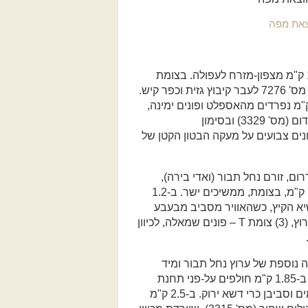
סיפור הדרך מתחיל בצומת גזית (1), על כביש מס' 65, כ-15 ק"מ מצפון-מזרח לעפולה. בצומת
מאפסים את מד המרחק ופונים לכיוון דרום-מזרח, אל כביש מס' 7276 לעבר קיבוץ גזית וכפר קיש.
2 ק"מ פונים שמאלה לכביש שמוביל לכפר קיש. ב-3.4 ק"מ נפרדים מהאספלט ופונים ימינה,
לכיוון דרום-מזרח, אל דרך עפר המסומנת בסימון שבילים אדום (מס' 3329) ובסימון
). אפשר להבחין בסימונים צבועים על מעקה הבטון הקטן של
ם, זורם נחל תבור (ואדי בירה),
שמתחיל בהרי נצרת ונשפך לירדן, סמוך לקיבוץ גשר. ב-1.0 ק"מ, בצומת, ממשיכים ישר. ב-1.2
יא הקיץ, כשהאוויר מסביב מבעבע
מחום, צריך לגעת במים הזורמים כדי להאמין. מיד אחרי הערוץ, (3) צומת T – פונים שמאלה, לכיוון
ב-1.65 ק"מ מזומנת צליחה נוספת של ערוץ נחל תבור ומיד
אחריה צומת T: צריך לפנות ימינה עם המשך הסימון הירוק. ב-1.85 ק"מ חולפים על-פני תחנת
שאיבה. בהמשך הדרך מחזה מפתיע בימות הקיץ: בריכות מים וסביבן כרי דשא ירוק. ב-2.5 ק"מ