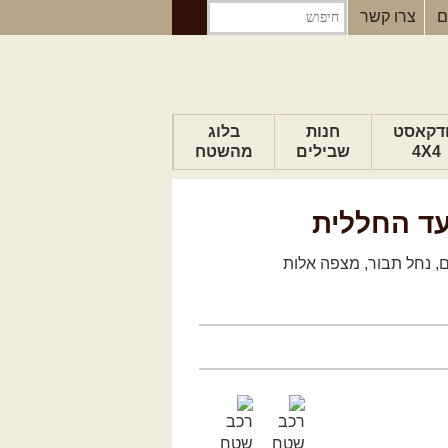
ם
צרו קשר
דקאסט
חנות
בלוג
4X4
שבילים
מהשטח
הבלוג של יואב
עד החללית
פודקאסט ג'יפאות
טיפים לנהיגה
כתבות