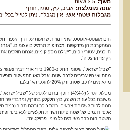
משך:
3-5 שעות
עונה מומלצת:
אביב, קיץ, סתיו, חורף
מגבלות שטחי אש:
אין מגבלה. ניתן לטייל בכל י
חום אוגוסט-אוגוסט. שתי דמויות שרועות על דרך העפר, ח
המתקרבת הן מזדקפות ומכתיפות תרמילים עצומים. "אנחנו ב
חייכנים, עטורי זיפים, "יש לנו מספיק מים. אנחנו הולכים א
רק עד הרצליה".
מתאימים לרכב שטח, ורק 20% להולכי רגל בלבד.
מסלול הטיול (ל-4X4) חופף ברובו לקטע של "שביל 
משובח בכל עונות השנה, בוץ חלקלק בחורף, ומרבדי פריחה
המחולקות לשלוחת צבאים, רמת כוכב ורמת תבור (רמת סירין
אלפי דונמים של שטח פתוח ושדות חקלאיים ללא בינוי ופיתו
השטח הזה כבר מאיימים כל מיני "פרויקטים".