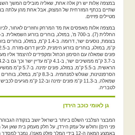
במצפה אֵלות יש רק אלה אחת, שאליה מובילים המשך השביל
שתיים בכתף המזרחית של המצוק, אבל אחת מהן עלתה בא
מטיילים פזיזים.
לטבריה.
גן לאומי כוכב הירדן
פני הים) וחולש על עמק הירדן, על חלק מעמק בית שאן ועל 
באמצע המאה ה-12 בידי המלך פוּלְק מאַנז'וּ, נמ