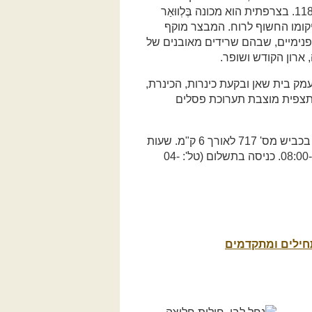
ובעצמו השתתף בקרב מול אבירי המסדר עד לכניעתם ב-1189. בצרפתית הוא מכונה בֶּלְווּאַר
ם מיקומו החשוף לרוח. המבצר מוקף
הפנימיים, שבהם שרידים מאובנים של
 ארון הקודש ושופר.
עמק בית שאן ובקעת כינרות, הכינרת,
 בתצפית מוצבת תערוכת פסלים
מיקום: מכביש מס' 90, בין גשר לנווה אור, מטפסים בנהיגה בכביש מס' 717 לאורך 6 ק"מ. שעות
פתיחה: א-ה 08:00-16:00, שישי 08:00-15:00, שבת 08:00-16:00. כניסה בתשלום (טל': 04-
תחילים ומתקדמים