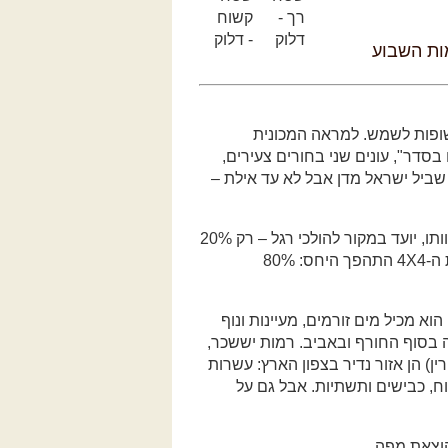
מות השבוע
שופות לשמש. למראה המכונית
סדר", עונים שני בחורים צעירים,
ת שביל ישראל מדן אבל לא עד אילת –
"שביל ישראל", שסומן החל ב-1980 בידי אורי דביר ואנשי צוותו, יועד במקור להולכי רגל – רק 20%
מהתוואי היו עבירים לרכב שטח. אבל מאז התפשטה תופעת ה-4X4 התהפך היחס: 80%
ישראל". הוא מכיל מים זורמים, מעיינות ונוף
 בסוף החורף ובאביב. רמות יששכר,
) הן אזור נדיר בצפון הארץ: עשרות
ח, כבישים ותשתיות. אבל גם על