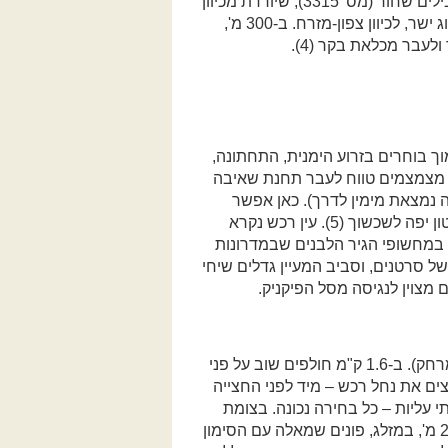
חוצים ערוץ נוסף. ב-3.0 ק"מ פוגשים דרך עפר עם סימון שבילים שחור (מס' 3315), שיורדת מכיוון
תל רכש. בנקודה זו מאפסים את מד המרחק וממשיכים לנהוג ישר, לכיוון צפון-מזרח. ב-300 מ',
לעבר מכלאת בקר (4).
וך בוחרים בזרוע הימנית, התחתונה,
יותר לערוץ נחל רכש, יובל של נחל תבור. ב-900 מ' מצמצמים טווח לעבר תחנת שאיבה
 נמצאת מימין לדרך). כאן אפשר
לחנות ולפסוע ברגל אל מעיין עין רכש הפועם בתוך שוקת בטון יפה לשכשוך (5). עין רכש נקרא
ו במחשופי הגיר הלבנים שבמדרונות
של סרטנים, וסביב המעיין גדלים שיחי
ם מצוין לנגיסה מסל הפיקניק.
מעין רכש חוזרים בנהיגה לאחור (אין צורך לאפס את מד המרחק). ב-1.6 ק"מ חולפים שוב על פני
וון מזרח, וחוצים את נחל רכש – מיד לפני החצייה
עליות – כל בחירה נכונה. בצומת
הסמוך פונים שמאלה עם הסימון השחור (מס' 3315). ב-200 מ', במזלג, פונים שמאלה עם הסימון