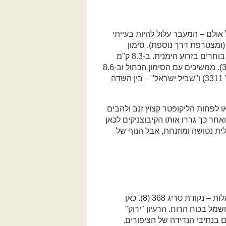
רוץ נחל אולם – המעבר עלול להיות בעייתי
ון מזרח (ומצטרפת דרך נוספת). סימון
הצבעים הוא קבוע: ירוק ו"שביל ישראל". ב-8.2 ק"מ, במזלג, בוחרים בזרוע הימנית. ב-8.3 ק"מ
נפרדים מהירוק ומתמזגים עם דרך מסומנת כחול (מס' 3240). ממשיכים עם הסימון הכחול וב-8.6
ק"מ, בצומת, פונים שמאלה לכיוון צפון, עם סימון שחור (מס' 3311) ו"שביל ישראל" – בין השדה
או לפחות הליקופטר קצוץ זנב ולהבים
אחר כך גררו אותו הקיבוצניקים לכאן
ית נטושה ומוזנחת, אבל הנוף של
ממשיכים לנהוג לאורך השדות. ב-9.9 ק"מ מגיעים למצפה אֵלות – נקודת טריג 368 (8). כאן
 בכוח הרוח. הרעיון "ירוק"
ם בנתיבי הנדידה של הציפורים.