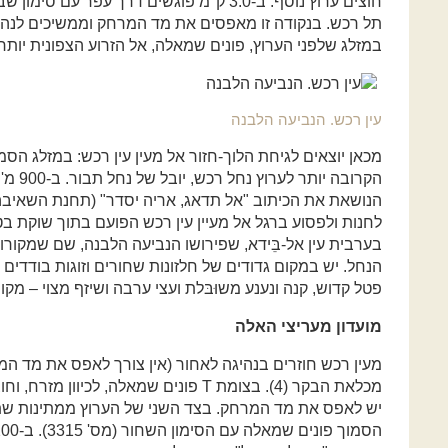
במזלג שלפני הערוץ, פונים שמאלה, אל הזרוע הצפונית יותר ו
עין רכש. הנביעה הלבנה
מכאן יוצאים לגיחת הלוך-חזור אל מעין עין רכש: במזלג הסמ
הקרובה 
הנושאת את הכיתוב "אל תדאג, אריה יסדר" (תחנת השאיבה
בערבית עין אל-בֵּידא, שפירושו הנביעה הלבנה, שם שמקור
הנחל. יש במקום גדודים של חלזונות שחורים וזוגות בודדים 
פטל קדוש, קנה ונענע משוּבּלת ועצי ערבה ושיזף מצוי – מקו
מועדון מעריצי האלה
מכלאת הבקר (4). בצומת T פונים שמאלה, לכי
יש לאפס את מד המרחק. בצד השני של הערוץ ממתינות שתי 