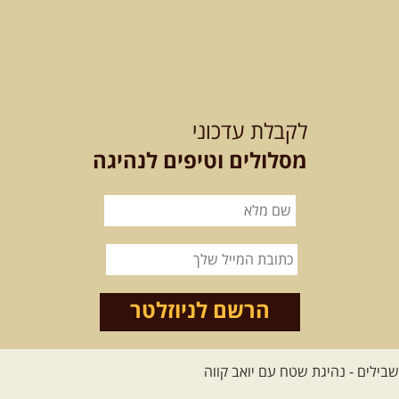
בגליל. נבקר בקבר יתרו, ...
[המשך]
21-22.08.2026
שישי-שבת
-
מלח מים ושמים – טיולילה עם
לקבלת עדכוני
זריחה
האם אתם מחפשים חוויה מיוחדת
מסלולים וטיפים לנהיגה
בטבע? מחפשים חוויה שתעניק לכם ...
[המשך]
21.08.2026
שישי
- ממרומי
הגליל העליון למורדות הירדן
נצא מג'ש שבמורדות הר מירון, נמשיך
לאורך נחל דישון ונעצור ...
[המשך]
הרשם לניוזלטר
לכל הטיולים