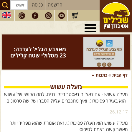
הרשמה
כניסה
טיולי 4X4
בארץ
מסעות
בעולם
מאצבע הגליל לערבה:
טיולים
לרכב פנאי
23 מסלולי שטח קלילים
הדרכות
נהיגה
דף הבית
»
כתבות
»
המדריכים
שלנו
מעלה עשוש
חנות
שבילים
מעלה עשוש - עם דאצ'יה דאסטר דיזל ידנית. למה הקושי של עשוש
הירשמו לניוזלטר שבילים
הוא בעיקר פסיכולוגי ואיך מתגברים עליו? הסבר ושלושה סרטונים
הבלוג של יואב קווה
26.12.17
פודקאסט ג'יפאות
מעלה עשוש הוא מעלה פסיכולוגי. זאת אומרת שהוא מפחיד יותר
מאשר קשה באמת לטיפוס.