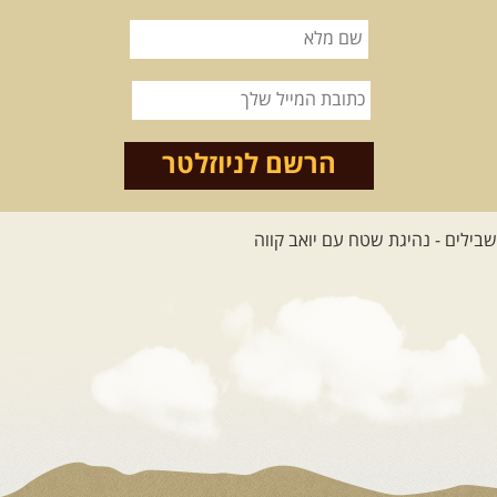
12-22.08.2026
- טיול ג'יפים
קירגיסטאן – בעקבות הנוודים,
דרך השטח
מסע שטח לאחת המדינות הפראיות
והמרגשות בעולם. קירגיסטאן היא לא ...
הרשם לניוזלטר
[המשך]
26.08-02.09.2026
- גאורגיה,
חבל סוונטי: מסע אל ארץ
המגדלים של הקווקז
הקווקז הגבוה מחכה לכם: נתיבי שטח
מרהיבים, פסגות מושלגות, אירוח ...
[המשך]
23-29.09.2026
- סוכות – טיול
ג'יפים גאורגיה: שטח פראי, לב
פתוח
בין רכס הקווקז הנמוך לגבוה, בין נהרות