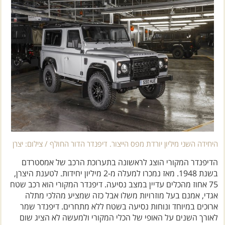
היחידה השני מיליון יורדת מפס הייצור. דיפנדר הדור החולף / צילום: יצרן
הדיפנדר המקורי הוצג לראשונה בתערוכת הרכב של אמסטרדם
בשנת 1948. מאז נמכרו למעלה מ-2 מיליון יחידות. לטענת היצרן,
75 אחוז מהכלים עדיין במצב נסיעה. דיפנדר המקורי הוא רכב שטח
אגדי, אמנם בעל מוזרויות משלו אבל כזה שמציע מהלכי מתלה
ארוכים במיוחד ונוחות נסיעה בשטח ללא מתחרים. דיפנדר שמר
לאורך השנים על האופי של הכלי המקורי ולמעשה לא הציג שום