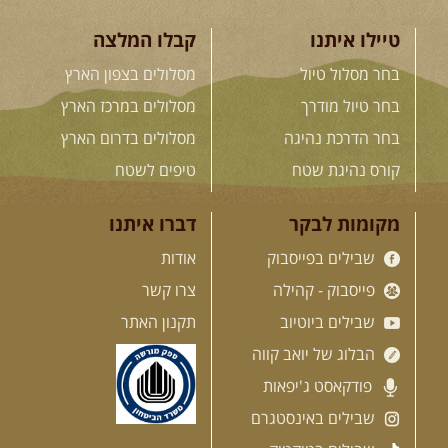
שוצפים למעברי הרים ...
[המשך]
טיילו איתנו
קבלו המלצה
בחר מסלול טיול
מסלולים בצפון הארץ
בחר טיול מודרך
מסלולים במרכז הארץ
לכל המסעות בעולם
בחר הדרכת נהיגה
מסלולים בדרום הארץ
קורס נהיגת שטח
טיפים לשטח
.
הדרכות נהיגה
.
מקומות לבקר
דברו איתנו
שבילים בפייסבוק
אודות
21.08.2026
שישי
- קורס נהיגת
שטח בקבוצה
פייסבוק - קהילה
צרו קשר
נהיגת שטח יכולה להיות חוויה נהדרת
אם לומדים לעשות אותה ...
[המשך]
שבילים ביוטיוב
תקנון האתר
הבלוג של יואב קווה
פודקאסט ג'יפאות
שבילים באינסטגרם
04.09.2026
שישי
- מוסמך שטח
– קורס הדגל של חברת שבילים