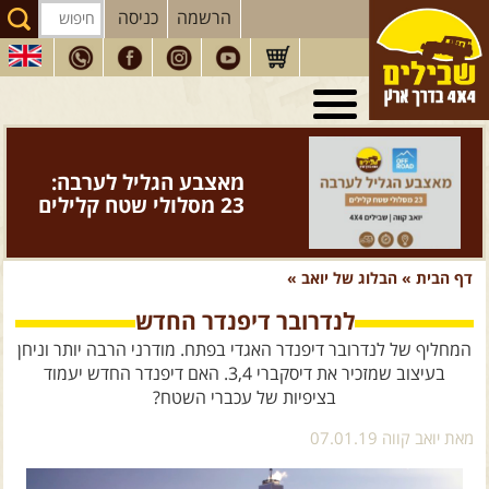
הרשמה
כניסה
טיולי 4X4
בארץ
מסעות
בעולם
מאצבע הגליל לערבה:
טיולים
לרכב פנאי
23 מסלולי שטח קלילים
הדרכות
נהיגה
דף הבית
»
הבלוג של יואב
»
המדריכים
שלנו
לנדרובר דיפנדר החדש
חנות
שבילים
המחליף של לנדרובר דיפנדר האגדי בפתח. מודרני הרבה יותר וניחן
הירשמו לניוזלטר שבילים
בעיצוב שמזכיר את דיסקברי 3,4. האם דיפנדר החדש יעמוד
בציפיות של עכברי השטח?
הבלוג של יואב קווה
מאת יואב קווה 07.01.19
פודקאסט ג'יפאות