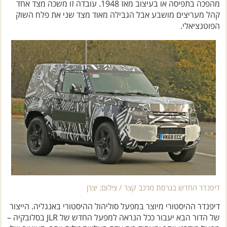
מהפכה בתפיסה או בעיצוב מאז 1948. עובדה זו משכה מצד אחד
קהל מעריצים מושבע אבל הגבילה מאוד מצד שני את פלח השוק
הפוטנציאלי.
דיפנדר החדש בגרסת מרכב קצר / צילום: יצרן
דיפנדר ההיסטורי מיוצר במפעל סוליהול ההיסטורי באנגליה. הייצור
של הדור הבא יעבור ככל הנראה למפעל החדש של JLR בסלובקיה –