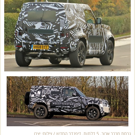
גרסת מרכב ארוך, 5 דלתות. דיפנדר החדש / צילום: יצרן