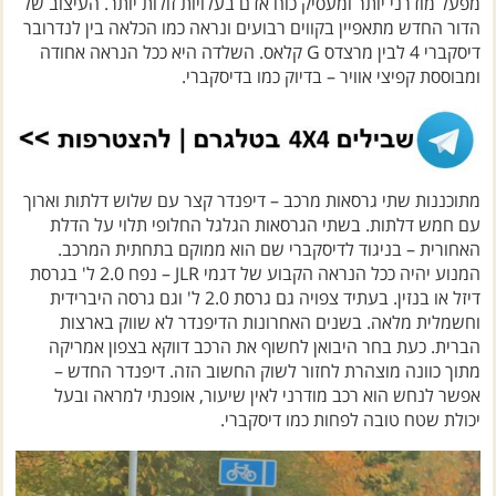
מפעל מודרני יותר ומעסיק כוח אדם בעלויות זולות יותר. העיצוב של
הדור החדש מתאפיין בקווים רבועים ונראה כמו הכלאה בין לנדרובר
דיסקברי 4 לבין מרצדס G קלאס. השלדה היא ככל הנראה אחודה
ומבוססת קפיצי אוויר – בדיוק כמו בדיסקברי.
מתוכננות שתי גרסאות מרכב – דיפנדר קצר עם שלוש דלתות וארוך
עם חמש דלתות. בשתי הגרסאות הגלגל החלופי תלוי על הדלת
האחורית – בניגוד לדיסקברי שם הוא ממוקם בתחתית המרכב.
המנוע יהיה ככל הנראה הקבוע של דגמי JLR – נפח 2.0 ל' בגרסת
דיזל או בנזין. בעתיד צפויה גם גרסת 2.0 ל' וגם גרסה היברידית
וחשמלית מלאה. בשנים האחרונות הדיפנדר לא שווק בארצות
הברית. כעת בחר היבואן לחשוף את הרכב דווקא בצפון אמריקה
מתוך כוונה מוצהרת לחזור לשוק החשוב הזה. דיפנדר החדש –
אפשר לנחש הוא רכב מודרני לאין שיעור, אופנתי למראה ובעל
יכולת שטח טובה לפחות כמו דיסקברי.