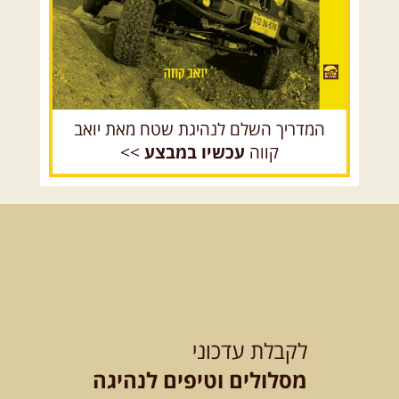
12-13.08.2026
רביעי-חמישי
-
בלדה בין כוכבים במכתש רמון-
למגוון רכבי שטח
בחרנו לילה מיוחד לטיול מיוחד!
השמיים יהיו נקיים, הכוכבים ...
[המשך]
המדריך השלם לנהיגת שטח מאת יואב
קווה
עכשיו במבצע
>>
14.08.2026
שישי
- מעיינות
ואתגרים בצפון הרמה
מסלול חדש בצפון רמת הגולן בהובלת
מדריך תושב האזור. המסלול ...
[המשך]
לכל הטיולים
לקבלת עדכוני
מסלולים וטיפים לנהיגה
.
מסעות בעולם
.