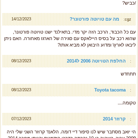
/כביש?
מה עם טויוטה פורטונר?
14/12/2023
cgz:
עם כל הכבוד, הרכב הזה יקר מדי. בתאילנד ישנו טויוטה פורטונר,
שהוא רכב על בסיס היילאקס עם סגירה של הארגז מאחורה. האם ניתן
ליבאו לארץ\ ומדוע היבואן לא מביא אותו?
החלפת הטויוטה 2006 ל2014
08/12/2023
:
תתחדש
Toyota tacoma
08/12/2023
:
טקומה....
קרוזר 2014
07/12/2023
:
הי יואב מסתבר שיש לנו סיפור דיי דומה. הלאנד קרוזר השני שלי היה