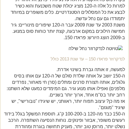
למרות כל אלה ה-120 מציג יכולת שטח משכנעת והוא כשיר
לבצע את כל המסלולים הסטנדרטיים. כלים משופרים במיוחד
יתמודדו גם עם נחל עדשה.
משנת 2003 עד שנת 2009 עבר ה-120 שיפורים מינוריים: גיר
חמישה הילוכים במקום ארבעה, קצת יותר כוחות סוס במנוע.
ב-2009 הוצג היורש: פראדו 150.
לנדקרוזר פראדו 150 – עד שנת 2013 כולל
למעשה, זו אותה גברת בשינוי אדרת.
ה-150 יושב על אותה שלדת סולם של ה-120 עם אותו בסיס
גלגלים, אותה תצורת סרנים ומתלים (סרן חי מאחור, נפרדים
מלפנים) ואפילו אותו מנוע וגיר. גם המימדים כמעט שלא השתנו:
רחב יותר בס"מ אחד, ארוך יותר בשניים.
אז מה כן? עיצוב תפוח יותר, ראוותני, יש שיגידו "נובורישי", יש
שיגיד "מוגזם".
ה-150 כבד מה-120 ב-100-200 ק"ג. תוספת המשקל בגלל בידוד
רעשים משופר, אבזור ופינוקים. נוחות הנסיעה השתפרה. הרכב
נשלט יותר, מרוסן טוב יותר, מעניק תחושה בוגרת ומהודרת