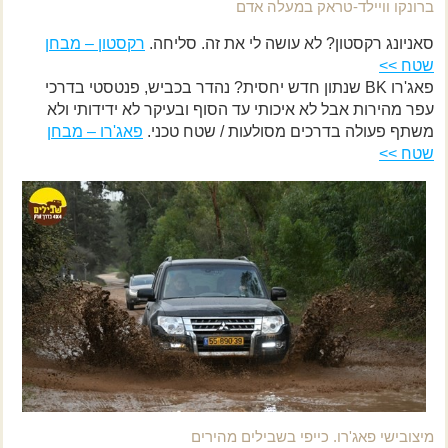
ברונקו וויילד-טראק במעלה אדם
סאניונג רקסטון? לא עושה לי את זה. סליחה.
רקסטון – מבחן
שטח >>
פאג'רו BK שנתון חדש יחסית? נהדר בכביש, פנטסטי בדרכי
עפר מהירות אבל לא איכותי עד הסוף ובעיקר לא ידידותי ולא
משתף פעולה בדרכים מסולעות / שטח טכני.
פאג'רו – מבחן
שטח >>
מיצובישי פאג'רו. כייפי בשבילים מהירים