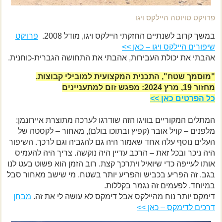
פרויקט טויוטה היילקס ויגו
במשך קרוב לשנתיים החזקתי היילקס ויגו, מודל 2008.
פרויקט
שיפורים היילקס ויגו – כאן >>
אהבתי את יכולת העבירות, אהבתי את התחושה הגברית-כוחנית.
"מוסמך שטח", התכנית המקצועית למובילי קבוצות.
מחזור 19, מרץ 2024: מפגש זום למתעניינים
כל הפרטים כאן >>
המתלים המקוריים בוויגו הזה שודרגו לערכה מתוצרת איירונמן:
מלפנים – קויל אובר (קפיץ ובתוכו בולם), מאחור – לקסטה של
העלים נוסף עלה אחד שאמור היה גם להגביה וגם לרכך. השיפור
היה ניכר ובכל זאת – הרכב עדיין היה נוקשה. צריך היה להעמיס
אותו לעייפה כדי שיואיל ויתרכך קצת. רוב הזמן הוא פשוט בעט לנו
בגב. זה הפריע בכביש והפריע יותר בשטח. מי שישב מאחור סבל
במיוחד. לפעמים זה נגמר בקללות.
דימקס יותר נוח מהיילקס אבל דימקס לא עושה לי את זה.
מבחן
דרכים לדימקס – כאן >>