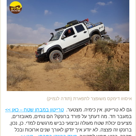
איסוזו דימקס משופצר לתפארת (תודה לנמיק)
גם לא טרייטון. אין כימיה. מצטער.
טרייטון במבחן שטח – כאן >>
במעבר חד. מה דעתך על פורד ברונקו? הם נוחים, מאובזרים,
מציעים יכולת שטח מעולה וביצועי כביש מרגשים למדי. כן, נכון,
ברונקו זה פצצה. לא יודע איך יזדקן לאורך שנים ארוכות ובכל