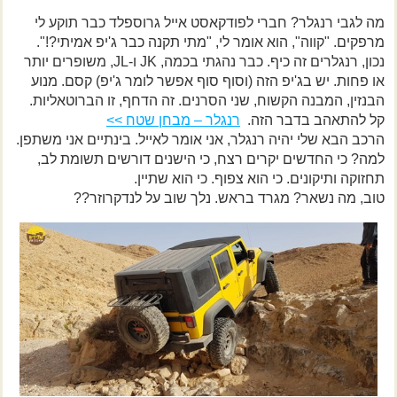
מה לגבי רנגלר? חברי לפודקאסט אייל גרוספלד כבר תוקע לי
מרפקים. "קווה", הוא אומר לי, "מתי תקנה כבר ג'יפ אמיתי?!".
נכון, רנגלרים זה כיף. כבר נהגתי בכמה, JK ו-JL, משופרים יותר
או פחות. יש בג'יפ הזה (וסוף סוף אפשר לומר ג'יפ) קסם. מנוע
הבנזין, המבנה הקשוח, שני הסרנים. זה הדחף, זו הברוטאליות.
קל להתאהב בדבר הזה.
רנגלר – מבחן שטח >>
הרכב הבא שלי יהיה רנגלר, אני אומר לאייל. בינתיים אני משתפן.
למה? כי החדשים יקרים רצח, כי הישנים דורשים תשומת לב,
תחזוקה ותיקונים. כי הוא צפוף. כי הוא שתיין.
טוב, מה נשאר? מגרד בראש. נלך שוב על לנדקרוזר??