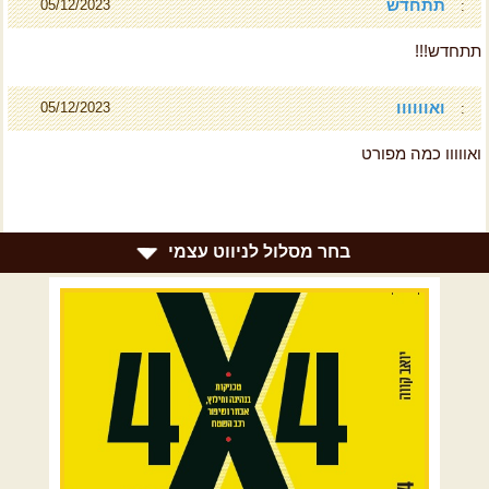
תתחדש
05/12/2023
:
תתחדש!!!
ואוווווו
05/12/2023
:
ואווווו כמה מפורט
בחר מסלול לניווט עצמי
רמת הגולן וגליל עליון
גליל תחתון ועמקים
כרמל ורמות מנשה
בקעת הירדן והשומרון
השרון ומישור החוף
הרי ירושלים והשפלה