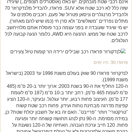
אינם רכבי שטח מובהקים. יש כאלו (אוסטרלים חצופים..) שיגידו
שזה כלל לא רכב שטח אלא SUV. פראדו, להבדיל מלנדקרוזר 70
ולהבדיל מרנגלרים וניסאן פטרול של פעם, רוכבים מלפנים על
מתלים נפרדים "משולשים" ולא סרן חי (כמו שיש להם מאחור).
יש מי שיגיד שעובדה זו בפני עצמה כבר פוסלת אותם מלהיחשב
לרכב שטח של ממש. ההנעה היא AWD, כלומר הנעה קבועה לכל
הגלגלים.
פראדו 90. היו ימים
לנדקרוזר פראדו 90 שווק בעולם משנת 1996 עד 2003 (בישראל
משנת 1999).
ה-120 החליף את ה-90 בשנת 2003: ארוך יותר ב-20 ס"מ (485
ס"מ לעומת 465 ס"מ), רחב יותר ב-10 ס"מ (187 ס"מ לעומת
177 ס"מ). העיצוב פחות רבוע, יותר עגלגל. ובעיקר, ה-120 הציג
קפיצת מדרגה מבחינת נוחות ועידון. פחות רכב שטח קשוח
"טרקטורי" ויותר "פרייבט". האם זה בא על חשבון יכולת שטח? כן,
במידה מסוימת. ה-90 נתן לנהג תחושה קשוחה יותר ופגיעה
פחות. 120 חייב ערכת הגבהה. האחיזה של ה-120 נשענת על
בקרת משיכה אלקטרונית ולא על נעילת דיפרנציאל אחורית.