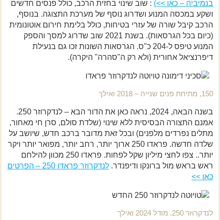
בנמיביה – כאן >>)
: שוב שינוי בחזית הרכב, כולל פנסים חדשים
ושקע במכסה המנוע ושדרוג נוסף של מערכת התצוגה. בנוסף,
הרכב קיבל שורה של עזרי בטיחות, כולל בלימת חירום אוטונומית
(כיום בכל הגרסאות). בשנת 2021 שוב שדרוג למסך והספק
המנוע טיפס ל-204 כ"ס. הגרסאות השונות זכו גם בנעילת
דיפרנציאל אחורית (ולא רק ה"סהרה" היקרה).
150, מתיחת פנים שנייה – 2018 ואילך
בשנה הבאה, 2024, נראה כאן את הדור הבא – לנדקרוזר 250.
אמנם התצורה הבסיסית ללא שינוי (שלדת סולם, סרן חי מאחור,
מתלים נפרדים מלפנים) ובכל זאת מדובר ברכב חדש, שיושב על
שלדה חדשה. פראדו 250 ארוך יותר, רחב יותר, מפואר יותר ויקר
יותר.. צפו לחצי מיליון שקל לפחות. פראדו 250 מכוון להילחם
ראש בראש מול ברונקו ודיפנדר.
לנדקרוזר פראדו 250 – הפרטים
כאן >>
לנדקרוזר 250. מודל 2024 ואילך