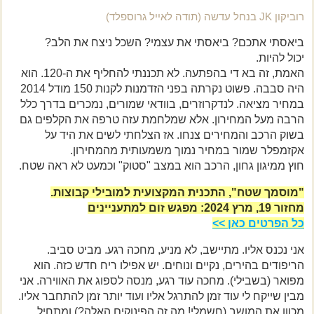
רוביקון JK בנחל עדשה (תודה לאייל גרוספלד)
ביאסתי אתכם? ביאסתי את עצמי? השכל ניצח את הלב?
יכול להיות.
האמת, זה בא די בהפתעה. לא תכננתי להחליף את ה-120. הוא
היה סבבה. פשוט נקרתה בפני הזדמנות לקנות 150 מודל 2014
במחיר מציאה. לנדקרוזרים, בוודאי שמורים, נמכרים בדרך כלל
הרבה מעל המחירון. אלא שמלחמת עזה טרפה את הקלפים גם
בשוק הרכב והמחירים צנחו. אז הצלחתי לשים את היד על
אקזמפלר שמור במחיר נמוך משמעותית מהמחירון.
חוץ ממיגון גחון, הרכב הוא במצב "סטוק" וכמעט לא ראה שטח.
"מוסמך שטח", התכנית המקצועית למובילי קבוצות.
מחזור 19, מרץ 2024: מפגש זום למתעניינים
כל הפרטים כאן >>
אני נכנס אליו. מתיישב, לא מניע, מחכה רגע. מביט סביב.
הריפודים בהירים, נקיים ונוחים. יש אפילו ריח חדש כזה. הוא
מפואר (בשבילי). מחכה עוד רגע, מנסה לספוג את האווירה. אני
מבין שייקח לי עוד זמן להתרגל אליו ועוד יותר זמן להתחבר אליו.
מכוון את המושב (חשמלי! מה זה הפינוקים האלה?) ומתחיל,