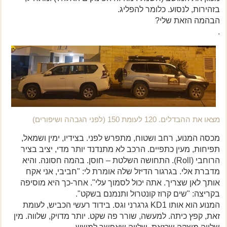
בזהירות, לנסוע. כלומר להפליג.
הבהמה הזאת שלי?
.
מצאו את ההבדלים. 120 לעומת 150 (לפני הגבהה ושיפורים)
מכסה המנוע, רחב ושטוח, מתפרש לפני. בצידיו, ימין ושמאל,
תפיחות, מעין כתפיים. הרכב לא מתנדנד יותר מדי, יציב בציר
הרוחבי (Roll). התחושה השלטת – חוסן. בהמה חסונה. והיא
מדברת אלי. בגרגור הדיזל שלה אומרת לי: "חביבי, אני אקח
אותך לאן שצריך. אתה יכול לסמוך עלי". אחר-כך היא מוסיפה
בקריצה: "שים קרוז קונטרול ותנמנם בשקט".
המנוע הוא אותו KD1 גרגרני וגס. בידוד רעשי הכביש, לעומת
זאת, קפץ כיתה. למעשה, שורר פה שקט. יותר מדויק, שלווה. מין