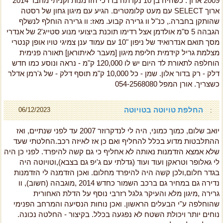
2009 ארוך. כשהיה בן 10 נקרתה בדרכי הזדמנות וקניתי מחבר 2014
ארוך SELECT עם מעט קלומטרים. הגיע עם מיגון גחון של רסטה
שהותקן בחברה., כנ"ל וו גרירה קבוע. מאז: וו גרירה הוחלף לנשלף
הגבהה 5 ס"מ אולדמן אצל רדימו תוכנת ביצועי מנוע סטייג'2 של אנדרי
מסך תואם אנדרואיד של ניפון "10 עם עמוד ענן צמיגי טויו אופן קנטרי
מצלמת גריל קידמית חליפת מיגון [מעבר לאיתוראן] תאורה פנימית
הוחלפה לתאורת לד היום יש לו 120,000 ק"מ - נראה ונוסע כמו חדש
דלק - רק בדור אלון. שמן - כל 10,000 ק"מ תוסף דלק - של ג'רמן אדלר
כשצריך. אורן המפל 054-2568080
החלפת טויוטה בטויוטה
06/12/2023
:
יואב שלום, כמוך כמוני, היה לי לנדקרוזר 2007 עד לפני שנתיים, ואז
ההתלבטות מדוע בכלל להחליף ואם כן אז לאיזה רכב.החלטתי שעד
שלא אמצא הזדמנות נאותה לא אחליף כי גם קשה להיפרד. לפני כן היה
לי גאלופר וטראקן ועוד ועוד (גדלתי עם ג'יפ גם בצבא),וטויוטה היה
בגדר חלום,ולכן קשה היה להיפרד מחלום. ואכן הזדמנה לי הזדמנות
נדירה גם במחיר גם ברכב השמור כחדש 2014 ,מוגבהה (חשוב), וו
גרירה ,מיגון מלא והעיקר גלגל רזרבי נוסף על הדלת האחורית
שהוחלפה ע"י הבעלים הראשון. ואכן נוחות הנסיעה והמרחב הפנימי
נוחים יותר ויכולת השטח לא נפגעה בכלל. בקיצור - החלטה נכונה.