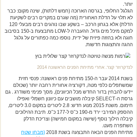
יותר.
הגלגל החלופי, בגרסה הארוכה (חמש דלתות), שינה מקום: כבר
לא תלוי על הדלת האחורית (מה שגרם במקרים רבים לשקיעת
הדלת) אלא בגחון הרכב – בשקע שבו נוהגים רבים מבעלי 120
למקם מיכל מים גדול. ההעברה ל-LOW מתבצעת ב-150 בסיבוב
חוגה ולא בהזזה פיזית של ידית. נוספו כמה כפתורים על גלגל
ההגה והתצוגות חדשות.
לנדקרוזר קצר. אחרי מתיחת הפנים הראשונה 2014
בשנת 2014 עבר ה-150 מתיחת פנים ראשונה: פנסי חזית
שמשתפלים כלפי מטה, דקורציה אחורית רחבה יותר (שכולם
יידעו להבחין בדור החדש מכל הכיוונים), מסך פנימי משודרג . גם
גרסת ה-SELECT קיבלה מושבים עם כיוונון חשמלי ואפילו
חימום. משנת 2015 מנוע חדש: 2.8 ליטרים במקום 3.0 ליטרים,
ההספק המירבי ירד מ-190 כ"ס ל-177 כ"ס. תיבת ההילוכים
קיבלה הילוך נוסף (שישה במקום חמישה) וצריכת הדלק
השתפרה מעט.
מתיחת הפנים הבאה התבצעה בשנת 2018
(מבחן שטח