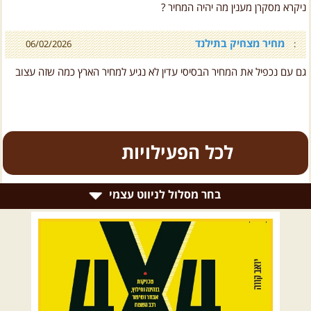
ניקרא מסקרן מענין מה יהיה המחיר ?
מחיר מצחיק בתילנד
06/02/2026
:
גם עם נכפיל את המחיר הבסיסי עדין לא נגיע למחיר הארץ כמה שזה עצוב
כל הפעילויות
בחר מסלול לניווט עצמי
.
טיולים מודרכים בארץ
.
רמת הגולן וגליל עליון
גליל תחתון ועמקים
כרמל ורמות מנשה
07.08.2026
שישי
- קיץ רטוב ברמת סירין
רמת סירין ונחל תבור- שילוב מיוחד של נופי עמק והר, ...
[המשך]
בקעת הירדן והשומרון