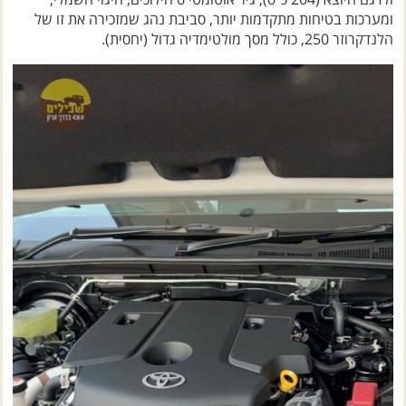
ולדגם היוצא (204 כ"ס), גיר אוטומטי 6 הילוכים, היגוי חשמלי,
ומערכות בטיחות מתקדמות יותר, סביבת נהג שמזכירה את זו של
הלנדקרוזר 250, כולל מסך מולטימדיה גדול (יחסית).