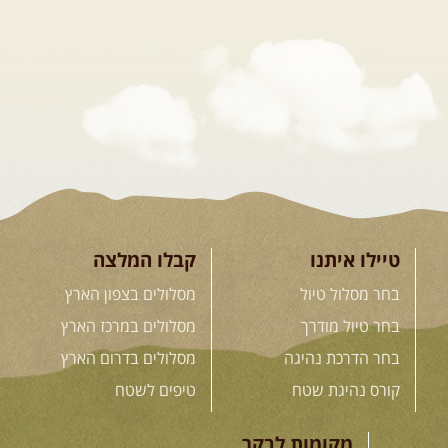
.
הדרכות נהיגה
.
21.08.2026
שישי
- קורס נהיגת שטח בקבוצה
נהיגת שטח יכולה להיות חוויה נהדרת אם לומדים לעשות אותה ...
[המשך]
04.09.2026
שישי
- מוסמך שטח – קורס הדגל של חברת שבילים
"במשך עשר שנות טיולים הייתי מצטרף לכל מיני קבוצות ומועדונים. ...
[המשך]
קורס נהיגת שטח אישי
קורס נהיגת שטח אישי - הדרכה אישית שנתפרת במדויק ...
[המשך]
טיילו איתנו
קבלו המלצה
לכל ההדרכות
בחר מסלול טיול
מסלולים בצפון הארץ
בחר טיול מודרך
מסלולים במרכז הארץ
בחר הדרכת נהיגה
מסלולים בדרום הארץ
.
חנות שבילים
.
קורס נהיגת שטח
טיפים לשטח