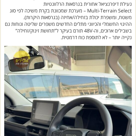
הנעה כפולה Part-Time עם LOW (תלוי גרסה/שוק)
נעילת דיפרנציאל אחורית בגרסאות הרלוונטיות
Multi-Terrain Select – מערכת שמכוונת בקרת משיכה לפי סוג
משטח, ומשפרת יכולת בזחילה/אחיזה (בגרסאות היקרות).
ההיגוי החשמלי והכיווני מתלים החדשים משפרים שליטה ונוחות גם
בשבילים ארוכים, וה-48V תורם בעיקר ל”תחושת זינוק/זחילה”
נקייה יותר – לא לתוספת כוח דרמטית.