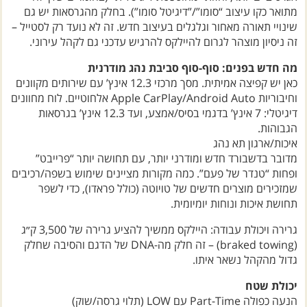
אגרסיביים יותר, וחזות “מחוספסת-דיגיטלית” (בחומרים שלך זה
מתואר כקו עיצוב “סומו”/”דיגיטל סומו”). בחלק מהגרסאות יש גם
שינויי תאורה מאחור וגלגלים בעיצוב חדש. זה לא נועד רק לסטייל –
זה ניסיון מוצהר לגרום להיילקס להרגיש עדכני גם לקהל עירוני.
מה חדש בפנים: סוף-סוף סביבת נהג מודרנית
כאן יש קפיצה אמיתית. מסך מרכזי 12.3 אינץ’ עם שירותים מקוונים
וחיבוריות Apple CarPlay/Android Auto אלחוטיים. לוח מחוונים
דיגיטלי: 7 אינץ’ בדגמי בסיס/אמצע, ועד 12.3 אינץ’ בגרסאות
הגבוהות.
איכות/ארגון תא נהג
מדובר בדשבורד חדש ומודרני יותר, עם תחושה יותר “פרייבט”
ופחות “טנדר של פעם”. כמה מקורות מציינים שימוש בשפה/רכיבים
שמזכירים מוצרים חדשים של טויוטה (כולל פראדו), כדי לשפר
תחושת איכות ונוחות יומיומית.
גרירה ויכולת עבודה: היילקס ממשיך להציע גרירה של 3,500 ק״ג
(braked towing) – זה חלק מה-DNA של הדגם והסיבה שחלק
גדול מהקהל נשאר איתו.
יכולת שטח