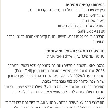
בטיחות: קפיצה אמיתית
כאן יש שדרוג ברור: חבילת מערכות מתקדמות יותר.
שמירת/סיוע נתיב
ניטור שטח מת
התרעה על תנועה חוצה מאחור
Safe Exit Assist
מצלמת רוורס כסטנדרט, וחיישני חניה קדימה/אחורה בדגמי טנדר
מסוימים
מה צפוי בהמשך: חשמלי מלא ומימן
טויוטה ממשיכה בקו ה-“Multi-Path”:
גרסת BEV (חשמלית מלאה) אמורה להצטרף (לפי השוק) במהלך
2026, עם הנעה כפולה/דואל-מוטור. גרסת מימן (Fuel Cell)
מוזכרת כיעד ל-2028.לישראל יגיע הטנדר החדש ברבעון האחרון
של השנה, כלומר סביבות נובמבר דצמבר.
מחירים ורמות גימור עוד אין. מה כן ידוע? השלדה ללא שינוי – כלומר
מדובר בשלדה זהה להיילקס היוצא ולא בשלדה של הלנדקרוזר
250.
מה לגבי המנוע? בעולם הרחב , המנוע 2.8 ל' דיזל זהה ללנדקרוזר