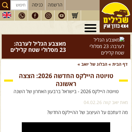
הרשמה
כניסה
טיולי 4X4
בארץ
מסעות
בעולם
ספר "המדריך השלם
לנהיגת שטח" - מהדורה
טיולים
לרכב פנאי
חדשה >>
הדרכות
נהיגה
דף הבית
»
הבלוג של יואב
»
המדריכים
שלנו
טויוטה היילקס החדשה 2026: הצצה
ראשונה
חנות
שבילים
טויוטה היילקס 2026 - בישראל ברבעון האחרון של השנה
הירשמו לניוזלטר שבילים
מאת יואב קווה 04.02.26
הבלוג של יואב קווה
מה דעתכם על העיצוב של ההיילקס החדש?
פודקאסט ג'יפאות