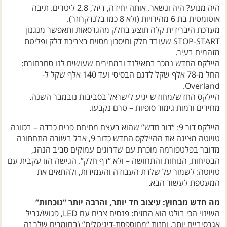
החדש בכיול מתלים מעודן ונעים יותר.
היה מנוע? היה ונשאר. אותה יחידה, דיזל, 2.8 ליטרים. תיבה
אוטומטית בת 6 מהירויות (ולא 8 כמו בלנדקרוזר).
מערכת היברידית קלה תוצע בחלק מהגרסאות ותאפשר מנגנון
STOP-START שעובד חלק וחיסכון מסוים בצריכת דלק ופליטת
מזהמים בעיר.
היילקס החדש נמכר בתאילנד ובמחירים שעושים לנו סחרחורת:
החל מ-78 אלף שקל לדגם הבסיסי ועד 140 אלף שקל ל-
Overland.
היילקס החדש/מחודש יגיע לישראל בסביבות נובמבר השנה.
מחירים ורמות גימור סופיות – טרם נקבעו.
היילקס דור 9: “דור חדש” שהוא בעצם מתיחת פנים כבדה – בכוונה
טויוטה מציגה את ההיילקס החדש כדור 9, אבל בשורה התחתונה
מדובר בפלטפורמה מוכרת עם שדרוגים עמוקים סביב הנהג,
הבטיחות, הנוחות והתחושה – ולא “דף חלק”. הגישה הזו עקבית עם
טויוטה: לשמור על שלדת העבודה והעמידות, ולהתאים את
המעטפת לעשור הבא.
מה חדש מבחוץ: עיצוב חד יותר, והרבה יותר “נוכחות”
השינוי הכי בולט הוא החזית: פנסים צרים עם LED, פגוש/גריל