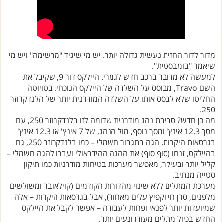
מדור לדור החזית נעשית גדולה יותר. יש מי שיגיד "מרשימה" ויש מי
שיאמר "בומבסטית".
למעשה לא מדובר ברכב חדש לגמרי. היילקס דור 9, שקיבל את
השם Travo, מבוסס על השלדה של היילקס הנוכחי. בטויוטה
החליטו שלא לבסס אותו על השלדה המודרנית יותר של הלנדקרוזר
250.
מה כן חדש? סביבת נהג מודרנית שדומה לזו בלנדקרוזר 250, עם
מסך 12.3 אינץ' ומסך נוסף, מול הנהג, של 7 אינץ' או 12.3 אינץ'
בגרסאות היקרות. הגה בתגבור חשמלי – כמו בלנדקרוזר 250, גם
בהיילקס, זנחו (סוף סוף) את ההגה ההידראולי ועברו להגה חשמלי –
קליל יותר ובעיקר, מאפשר מערכות בטיחות מודרניות כמו תיקון
סטייה מנתיב.
מערכת המתלים ללא שינוי מהדורות הקודמים (קוילאובר ומשולשים
מלפנים, סרן חי וקפיץ עלים מאחור), אבל בגרסאות היקרות – אלה
שמיועדות יותר לפנאי ופחות לעבודה – אפשר לקבל את היילקס