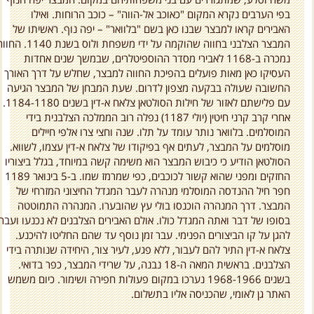
בפי הערבים נקרא המקום "כאוכב אל-הווה" – כוכב הרוחות. ואילו
האבירים קראו למבצר שבנו כאן בשם "בלוואר" – יפה נוף. ראשיתו של
המבצר הצלבני בחווה שהוקמה על ידי משפחת ולוס בשנת 1140.
נמכרה ב-1168 לאבירי מסדר ההוספיטלרים, שבמשך שנים אחדות
העסיקו כאן מאות פועלים בהפיכת החווה למבצר, שחלש על דרך האורך
החשובה שעולה בבקעה מצפון לדרום. שעת המבחן של המבצר הגיעה
עם פלישתם לאזור של חילות הסולטאן צלאח א-דין בשנים 1184-1180.
אחרי קרב קרני חיטין (יולי 1187) נפלה רוב הממלכה הצלבנית בידי
המוסלמים. בלוואר נותר עומד על תלו. שנה וחצי צרו אלפי חיילים
מוסלמים על המבצר, לעתים אף בפיקודו של צלאח א-דין עצמו, לשווא.
הסולטאן הודיע כי כיבוש המבצר הוא משימה קשה במיוחד, בגלל ביצוריו
החזקים ומפני שהוא קשור לכוכבים, כפי שמרמז שמו. ב-5 בינואר 1189
חפר חיל ההנדסה המוסלמי מנהרה לעבר המגדל החיצוני המזרחי של
המבצר. דרך המנהרה הוכנסו בולי עץ שהובערו. המנהרה התמוטטה
בסופו של דבר ואתה המגדל כולו. אולם האבירים הצלבנים לא נכנעו ועברו
להגן על קו הביצורים הפנימי. עבר זמן נוסף עד שהם החליטו להיכנע.
צלאח א-דין התיר להם לעבור, ללא פגע, לעיר צור, היחידה שנותרה בידי
הצלבנים. בראשית המאה ה-18 נבנה, על שרידי המבצר, כפר בדואי.
בשנים 1968-1966 נערכו במקום פעולות חפירה ושימור. כיום משמש
האתר גן לאומי, שהכניסה אליו בתשלום.