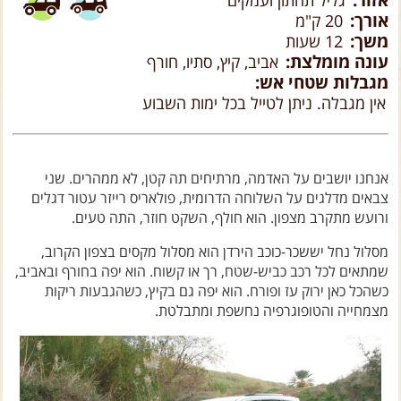
אזור:
גליל תחתון ועמקים
צרו קשר עם שבילים
אורך:
20 ק"מ
משך:
אודות יואב קווה והאתר שבילים
12 שעות
עונה מומלצת:
אביב, קיץ, סתיו, חורף
מגבלות שטחי אש:
אין מגבלה. ניתן לטייל בכל ימות השבוע
אנחנו יושבים על האדמה, מרתיחים תה קטן, לא ממהרים. שני
צבאים מדלגים על השלוחה הדרומית, פולאריס רייזר עטור דגלים
ורועש מתקרב מצפון. הוא חולף, השקט חוזר, התה טעים.
מסלול נחל יששכר-כוכב הירדן הוא מסלול מקסים בצפון הקרוב,
שמתאים לכל רכב כביש-שטח, רך או קשוח. הוא יפה בחורף ובאביב,
כשהכל כאן ירוק עז ופורח. הוא יפה גם בקיץ, כשהגבעות ריקות
מצמחייה והטופוגרפיה נחשפת ומתבלטת.