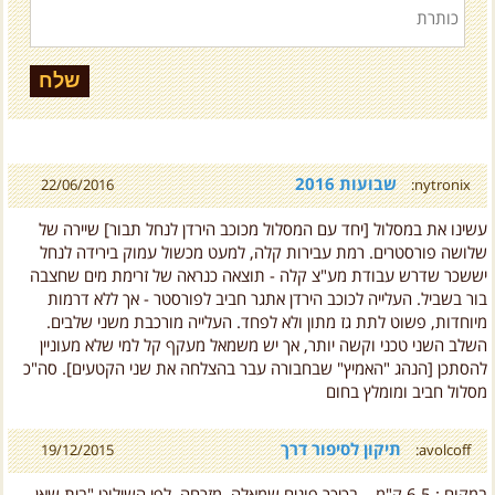
שבועות 2016
22/06/2016
nytronix:
עשינו את במסלול [יחד עם המסלול מכוכב הירדן לנחל תבור] שיירה של
שלושה פורסטרים. רמת עבירות קלה, למעט מכשול עמוק בירידה לנחל
יששכר שדרש עבודת מע"צ קלה - תוצאה כנראה של זרימת מים שחצבה
בור בשביל. העלייה לכוכב הירדן אתגר חביב לפורסטר - אך ללא דרמות
מיוחדות, פשוט לתת גז מתון ולא לפחד. העלייה מורכבת משני שלבים.
השלב השני טכני וקשה יותר, אך יש משמאל מעקף קל למי שלא מעוניין
להסתכן [הנהג "האמיץ" שבחבורה עבר בהצלחה את שני הקטעים]. סה"כ
מסלול חביב ומומלץ בחום
תיקון לסיפור דרך
19/12/2015
avolcoff:
במקום : 6.5 ק"מ – בכיכר פונים שמאלה, מזרחה, לפי השילוט "בית שאן