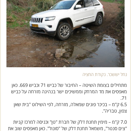
נחל יששכר. נקודת החציה
מתחילים בצומת השיטה – החיבור של כביש 71 וכביש 669. כאן
מאפסים את מד המרחק וממשיכים ישר בנהיגה מזרחה על כביש
71.
6.5 ק"מ – בכיכר פונים שמאלה, מזרחה, לפי השילוט "בית שאן
צפון, טבריה".
7.0 ק"מ – מימין תחנת דלק של חברת "טן" וכניסה למרכז קניות
"צים סנטר", משמאל תחנת דלק של "סונול". כאן מאפסים שוב את