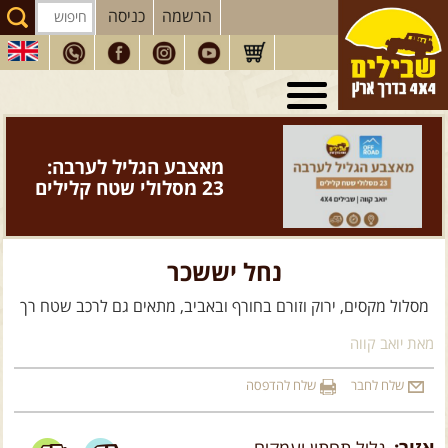
הרשמה
כניסה
טיולי 4X4
בארץ
מסעות
בעולם
מאצבע הגליל לערבה:
טיולים
לרכב פנאי
23 מסלולי שטח קלילים
הדרכות
נהיגה
המדריכים
שלנו
נחל יששכר
חנות
שבילים
מסלול מקסים, ירוק וזורם בחורף ובאביב, מתאים גם לרכב שטח רך
הירשמו לניוזלטר שבילים
מאת יואב קווה
הבלוג של יואב קווה
שלח לחבר
שלח להדפסה
פודקאסט ג'יפאות