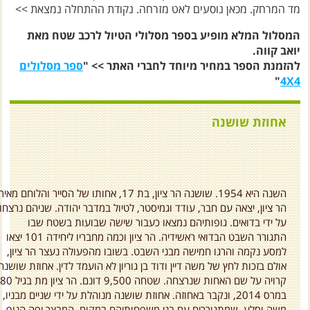
מד המרחק. מכאן נוסעים לאט מזרחה. נקודת ההתחלה נמצאת >>
המסלול המלא מופיע בספר מסלולי הטיול לרכב שטח מאת
יואב קווה.
להזמנת הספר במחיר מיוחד לחברי האתר >> "
ספר מסלולים
"
4X4
אחוזת שושנה
השנה היא 1954. שושנה הר ציון, בת 17, אחותו של הסייר והלוחם מאיר
הר ציון, יצאה עם חבר, עודד וגמיסטר, לטיול במדבר יהודה. שניהם נרצחו
על ידי בדואים. גופותיהם נמצאו כעבור שישה שבועות בשטח שבו
התגורר השבט הבדואי ראשידיה. הר ציון וכמה מחבריו ליחידה 101 יצאו
למסע נקמה והרגו חמישה מבני השבט. בשובו מהפעולה נעצר הר ציון,
אולם בזכות לחץ של משה דיין ודוד בן גוריון לא הועמד לדין. אחוזת שושנה
במרס 2014, ונקבר באחוזה. אחוזת שושנה מנוהלת על ידי שניים מבניו,
משה וסלע, שמתגוררים עם בני משפחותיהם במקום. המבצר יפה הנוף