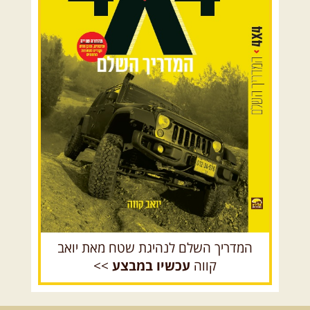
רמת סירין ונחל תבור- שילוב מיוחד של
נופי עמק והר, ...
[המשך]
07-08.08.2026
שישי-שבת
-
שישי לילה בבקעת צין ושבת
בעין עקב
ניפגש בהר אבנון בנקודת התצפית
הכה מיוחדת שבו, שעת דמדומים. ...
[המשך]
08.08.2026
שבת
- חדש!
פסגות ומעיינות בגליל הירוק
נתחיל במקום קדוש ומיוחד – נבי
סבלאן בחורפיש, נמשיך בנסיעת ...
המדריך השלם לנהיגת שטח מאת יואב
[המשך]
קווה
עכשיו במבצע
>>