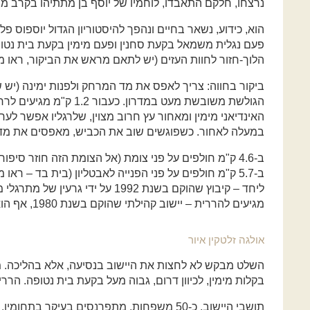
נרצחו, חלקם התאבדו, לוחמיו של יוסף בן מתתיהו בקרב מו
הוא, כידוע, נשאר בחיים ונהפך להיסטוריון הגדול יוספוס 
הלוך-חזור לחוות העזים (יש לתאם מראש את הביקור, ראו מ
ביקור בחווה: צריך לאפס את מד המרחק ולפנות ימינה (יש ש
הגולשת משובשת מעט במדרון. כ
האינדיאני מימין ומאחור עץ חרוב מצוין, שלרגליו אפשר לער
במעלה לאחור. כשפוגשים שוב את הכביש, מאפסים את מד ה
ב-4.6 ק"מ חולפים על פני צומת (אל הצומת הזה חוזר סי
מגיעים להררית – יישוב קהילתי שהוקם בשנת 1980, אף הוא על ידי קבוצה של מודטים.
אולגה זלטקין איור
השלט מבקש לא לחצות את היישוב בנסיעה, אלא בהליכה. 
בקלות מימין, לכיוון דרום, גבוה מעל בקעת בית נטופה. הררית מתנ
תושבי היישוב, כ-50 משפחות, מתפרנסים בעיקר בת