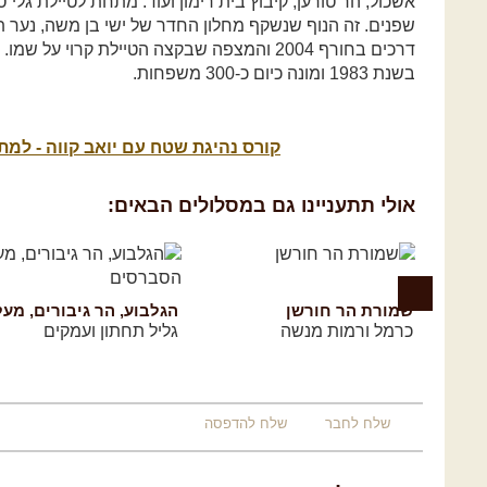
אשכול, הר טורען, קיבוץ בית רימון ועוד. מתחת לטיילת גלי
שפנים. זה הנוף שנשקף מחלון החדר של ישי בן משה, נער 
דרכים בחורף 2004 והמצפה שבקצה הטיילת קרוי ע
בשנת 1983 ומונה כיום כ-300 משפחות.
קורס נהיגת שטח עם יואב קווה - למ
אולי תתעניינו גם במסלולים הבאים:
שמורת הר חורשן
כרמל ורמות מנשה
גליל תחתון ועמקים
שלח לחבר
שלח להדפסה