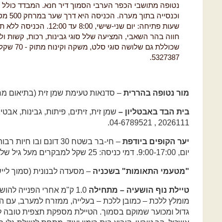
נטופה מתושבי הכפר הערבי הסמוך דיר חנא. המבדד כולל צ
וכנסייה
שעות פתיחה: יום שני-שישי, 
חווה בהר השאבי, המציעה שלל סוגי גבינות, רכות, קשות ול
5327387.
מור נטופה בהררית
– סדנאות טעימת שמן זית (בתיאום מראש).04-6789557 , 2634
בית הבד באבטליון –
2026111 , 04-6789521.
יער הקופים ביודפת
– חי-בר בשטח 30 דונם וב
יום, 9:00-17:00. דמי כניסה: 25 שקל למבקרים מעל גיל שלוש. טל 04-9801265.
"מטעמי התאומות" בשכניה
– מסעדה לבנונית (סמוך ליישוב מנוף).
טיילת נוף הושעיה – מתחילה
מומלץ ללכת – כמובן ללכת – בעלייה, ממזרח למערב, עם הפ
גדול ומכוער שמוקם בסמוך. הטיילת מספקת תצפית טובה לב