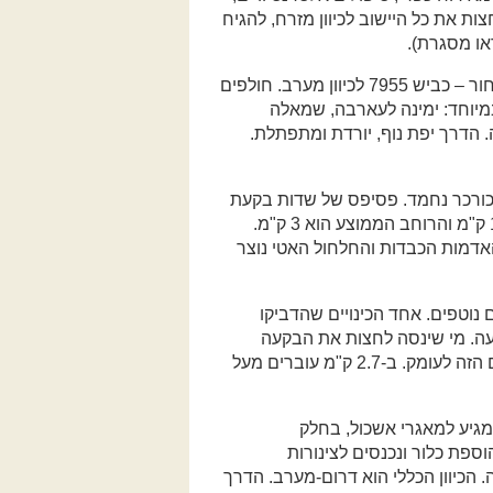
ות את כל היישוב לכיוון מזרח, להגיח
בסוף הביקור בהררית מאפסים את מד המרחק וחוזרים לאחור – כביש 7955 לכיוון מערב. חולפים
מת לא משולט במיוחד: ימינה לעארבה, שמאלה
הדרך יפת נוף, יורדת ומתפתלת.
 מתחלף בכורכר נחמד. פסיפס של שדות בקעת
בית נטופה היא הגדולה שבבקעות הגליל התחתון. אורכה 16 ק"מ והרוחב הממוצע הוא 3 ק"מ.
אדמות הכבדות והחלחול האטי נוצר
נוטפים. אחד הכינויים שהדביקו
עה. מי שינסה לחצות את הבקעה
בשיא החורף, גם ברכב 4×4 גברתני, יבין את משמעות השם הזה לעומק. ב-2.7 ק"מ עוברים מעל
גיע למאגרי אשכול, בחלק
ספת כלור ונכנסים לצינורות
הגשרון פוגשים צומת T ופונים ימינה. הכיוון הכללי הוא דרום-מערב. הדרך