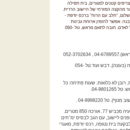
ריפים קטנים למגורים, בית תפילה
 בתוך מערה. הכניסה היא דרך שער במרחק 500 מטר מהקצה המזרחי של היישוב הררית.
8:00 עד 12:00. הכניסה ללא תשלום. "חלב עם הרוח" ברכס יודפת -
בנה. אפשר להזמין ארוחת גבינות
שכוללת גם שלושה סוגי סלט, משקה וקינוח מתוק - 70 שקל לאדם. חובה לתאם מראש, טל 050-
052-370
שמן זית, זיתים, פיתות, גבינות, אבטיח (בעונה), דבש ועוד.טל 054-
ו חיות רבות, רובן לא כלואות. שעות פתיחה: כל
 טל 04-9998220 .
1.0 ק"מ אחרי הפנייה להושעיה מכביש 77. אורכה 850 מטרים.
נים ליישוב, עם הגב לבסיס ימ"חים
קעת בית נטופה, רכס יודפת, מאגרי