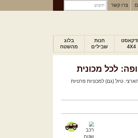
ם
צרו קשר
דקאסט
חנות
בלוג
4X4
שבילים
מהשטח
הבלוג של יואב
פה: לכל מכונית
פודקאסט ג'יפאות
טיפים לנהיגה
ארצי. טיול (גם) למכוניות פרטיות
כתבות