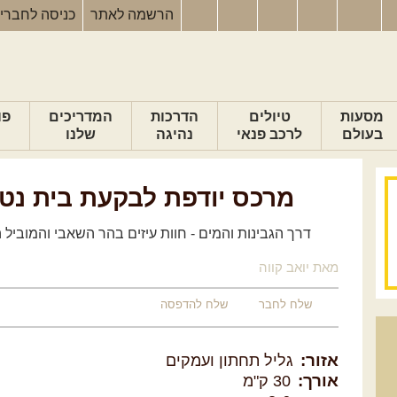
הרשמה
לאתר
כניסה
לחברי
מסעות
טיולים
הדרכות
המדריכים
פו
בעולם
לרכב פנאי
נהיגה
שלנו
מרכס יודפת לבקעת בית נטו
דרך הגבינות והמים - חוות עיזים בהר השאבי והמוביל ה
מאת יואב קווה
שלח לחבר
שלח להדפסה
אזור:
גליל תחתון ועמקים
אורך:
30 ק"מ