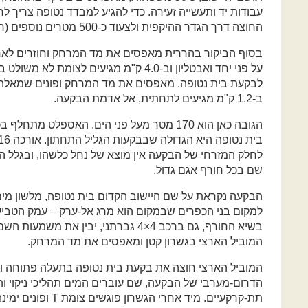
עבודות יד ותעשייה זעירה. כדי להגיע למבדד נטופה צריך לחצ
החוצה דרך הגדר ההיקפית ולצעוד כ-500 מטרים נוספים (ראו מסגרת).
על פני יחד ואבטליון וב-4.0 ק"מ מגיעים לצו
לבקעת בית נטופה. מאפסים את מד המרחק ופונים שמאלה. 
ב-1.2 ק"מ מגיעים לתחתית, אל אדמת הבקעה.
הגובה כאן הוא 170 מטר מעל פני הים. האספלט
לחלק המזרחי של הבקעה אין מוצא של נחל כלשהו, ובגלל ה
שם בכל חורף אגם גדול.
הבקעה נקראת על שם היישוב הקדום בית נטופה, מלשון מים 
למקום בני הכפרים שבמקום הוא מרג אל-ערק – עמק הטבי
המוביל הארצי בגשרון קטן ומאפסים את מד המרחק.
המוביל הארצי חוצה את בקעת בית נטופה בתעלה פתוחה ומ
הדרום-מערבי של הבקעה, שם עוברים המים תהליכי ניקוי והו
תת-קרקעיים. מיד אחרי 