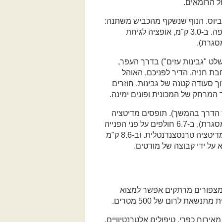
ל הרומאים.
פלביוס. הנוף שנשקף מהכביש משתנה:
פעם נגלית משמאל בקעת סחנין ופעם מימין בקעת בית נטופה. ב-3.0 ק"מ, אופציה לגיחת
סגרת).
לט "גבינות עזים") בדרך העפר,
עבור 1.2 ק"מ מגיעים לרחבת חניה. הדיר לפניכם, האוהל
וך סעודה קטנה של גבינות. חוזרים
מרחק של המכונית ופונים ימינה.
פור הדרך בהמשך). תופסים מדיטציה
ב-5.7 ק"מ חולפים על פני הפנייה לאבטליון (בית בד – ראו מסגרת), ב-6.7 חולפים על פני הפנייה
ליחד – קיבוץ שהוקם בשנת 1992 על ידי גרעין של מתרגלי מדיטציה טרנסצנדנטלית. וב-8.6 ק"מ
מצפורים מרתקים אפשר למצוא
שאת לרום של 500 מטרים.
חומיו, מאירוח כפרי, טיפולים אלטרנטיוויים,