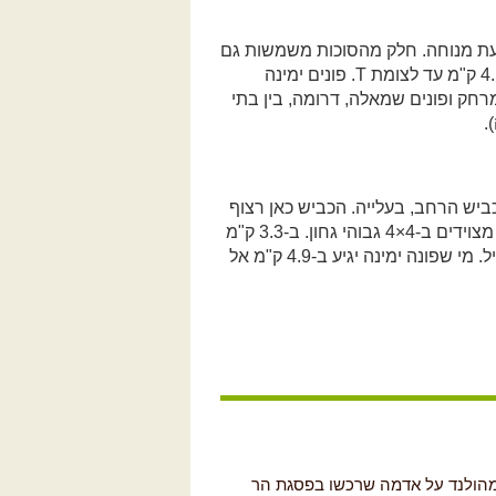
עת מנוחה. חלק מהסוכות משמשות גם
לממכר ירקות. ממשיכים להשתקשק על דרך העפר לאורך 4.1 ק"מ עד לצומת T. פונים ימינה
 המרחק ופונים שמאלה, דרומה, בין בתי
ימינה וב-900 מטר שמאלה בכביש הרחב, בעלייה. הכביש כאן רצוף
פסי האטה בגובה אימתני. לא פלא שחלק נכבד מהתושבים מצוידים ב-4×4 גבוהי גחון. ב-3.3 ק"מ
מגיעים לכביש 77: שמאלה לצומת גולני, ימינה לצומת המוביל. מי שפונה ימינה יגיע ב-4.9 ק"מ אל
ם יוונים-קתולים מהולנד על אדמה שרכשו בפסגת הר