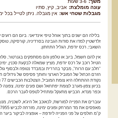
משך:
3-6 שעות
עונה מומלצת:
אביב, קיץ, סתיו
מגבלות שטחי אש:
אין מגבלה. ניתן לטייל בכל י
בלילה הם ישנים בתוך אוהל טיפי אינדיאני. ביום הם רועים עז
זלדשטיין למדו את סודות הגבינה בסרדיניה, קורסיקה, טוסק
השאבי, רכס יודפת, הגליל התחתון.
אין להם חשמל, ביוב או טלפון והם מסתפקים בגנרטור, סלולר
הטיול רוכב על רכס יודפת, מציץ שמאלה לבקעת סכנין, ימינ
"חלב עם הרוח", מבקר בהררית ובמבדד נטופה ולבסוף גול
הזרם הכחול של המוביל הארצי וחותך פסיפס של גידולים חק
וכפר מנדא. הכביש מתעקל ומתחיל לטפס לעבר הרכס.
עוברים את הפנייה למורשת, לכאוכב אל היג'א, לשכניה, מנוף 
ק"מ חולפים על פני הפנייה ליודפת – אופציה לביקור ביער 