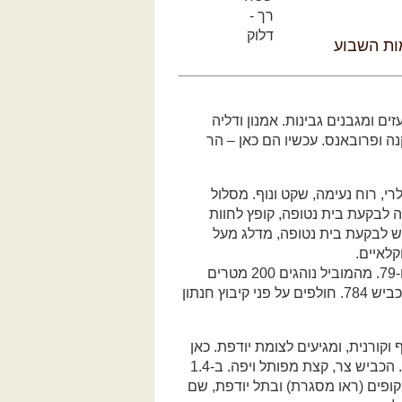
מות השבוע
ים ומגבנים גבינות. אמנון ודליה
נה ופרובאנס. עכשיו הם כאן – הר
י, רוח נעימה, שקט ונוף. מסלול
ה לבקעת בית נטופה, קופץ לחוות
ש לבקעת בית נטופה, מדלג מעל
לאיים.
נקודת ההתחלה היא צומת המוביל, הצטלבות הכבישים 77 ו-79. מהמוביל נוהגים 200 מטרים
בכיוון צפון-מערב לצומת יפתחאל ושם פונים ימינה, צפונה לכביש 784. חולפים על פני קיבוץ חנתון
וקורנית, ומגיעים לצומת יודפת. כאן
מאפסים את מד המרחק ופונים ימינה, מזרחה לכביש 7955. הכביש צר, קצת מפותל ויפה. ב-1.4
הקופים (ראו מסגרת) ובתל יודפת, שם