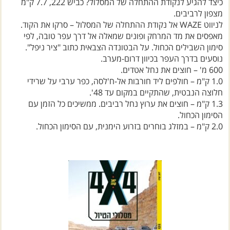
כיצד להגיע לנקודת ההתחלה של המסלול? כביש 222, 7.7 ק"מ
מצפון לרביבים.
לניווט WAZE אל נקודת ההתחלה של המסלול – סרקו את הקוד.
מאפסים את מד המרחק ופונים שמאלה אל דרך עפר טובה, לפי
סימון השבילים הכחול. על הבטונדה הצבאית כתוב "ציר ניפל".
נוסעים בדרך העפר בכיוון דרום-מערב.
600 מ' – חוצים את נחל אטדים.
1.0 ק"מ – חולפים ליד חורבות אל-ח'לסה, כפר ערבי על שרידי
חלוצה הנבטית, שהתקיים במקום עד 48'.
1.3 ק"מ – חוצים את ערוץ נחל רביבים. ממשיכים כל הזמן עם
הסימון הכחול.
2.0 ק"מ – במזלג בוחרים בזרוע הימנית, עם הסימון הכחול.