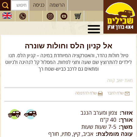
הרשמה
כניסה
טיולי 4X4
בארץ
מסעות
בעולם
אל קניון הלס וחולות שונרה
טיול חולות נהדר, והאטרקציה המיוחדת במינה – קניון הלס. תנו
טיולים
לרכב פנאי
לילדים להתרוצץ שם שעה וחצי לפחות. המסלול קל לנהיגה ולניווט
הדרכות
נהיגה
ומתאים גם לרכב כביש-שטח רך
המדריכים
שלנו
מאת יואב קווה
חנות
שבילים
שלח לחבר
שלח להדפסה
הירשמו לניוזלטר שבילים
אזור:
צפון ומערב הנגב
הבלוג של יואב קווה
אורך:
40 ק"מ
משך:
7-5 שעות שעות
פודקאסט ג'יפאות
עונה מומלצת:
אביב, קיץ, סתיו, חורף