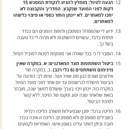
הגעה לטיול: מומלץ להגיע לנקודת המפגש 15
דקות לפני המועד שנקבע. המדריך והקבוצה לא
יחכו למאחרים. לא יינתן החזר כספי או פיצוי כלשהו
למאחרים.
ידוע לי שהמסלול המתוכנן ולוחות הזמנים הם בגדר
תחזית בלבד, עשויים להשתנות ולא תהיה לי כל טענה
בשל כך.
הוסבר לי כי בכל שאלה אני מוזמן/ת לפנות למוביל הטיול.
ביטול השתתפות מצד המארגנים: א. במקרה שאין
מינימום משתתפים (6 כלי רכב).
ב. במקרה של
אילוצים שונים כגון מזג אוויר ועוד. שימו לב: הודעה על
הביטול תישלח לנרשמים עד יום אחד לפני מועד הטיול.
במקרה כזה יינתן זיכוי בערך ששולם למשך שנה, מובהר
בזאת שלאחר שנה יפוג תוקפו של הזיכוי, ללא קשר
לסיבת הביטול.
הליכה ברגל: יתכן שבפעילות תשולב הליכה רגלית
בשבילים מסומנים ולא מסומנים. הליכה זו אינה בגדר
חובה וניתן לוותר עליה באופן אישי. האחריות לקטעים