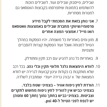
שבילים, פייסבוק שבילים ועוד. לשבילים הזכות
להשתמש בתמונות שיתפרסמו בקבוצות הווטסאפ גם
למטרות מסחריות.
אני נותן בזאת את הסכמתי לקבל מידע
פרסומי/שיווקי מחברת שבילים באמצעות וואטסאפ
ו/או מייל / אמצעי הפצה אחרים
מזון ומים באחריות כל משפחה. יהיו הפסקות במהלך
הטיול למנוחה ואוכל ועוד הפסקות קצרות להסברים
ותצפיות
באחריות כל נהג להגיע עם רכב תקין ומתודלק.
לוודא הימצאות גלגל חלופי תקין וכלי נהג
. בכל רכב
שלא מותקנות בו נקודות עיגון קבועות לגרירה יש לוודא
המצאות של וו /בורג גרירה ייעודי שמתברג לשלדה.
הורדת לחץ ניפוח אוויר – בצמיגי שטח בלבד.
בצמיגי כביש אין להוריד לחץ ניפוח מחשש לתקרים
וצביטות. בצמיגי כביש בחתך נמוך (חתך 60 ומטה)
יש לנפח לפני הטיול ל-40 psi.