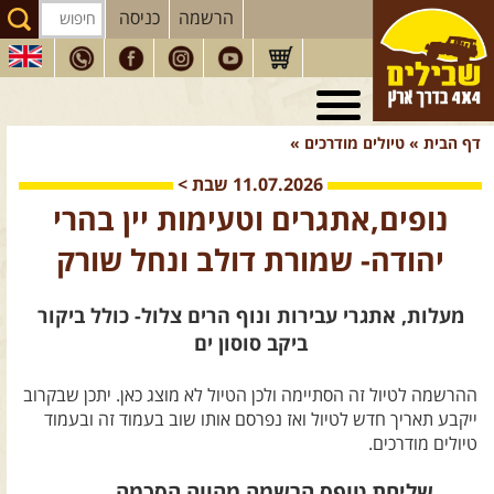
הרשמה
כניסה
טיולי 4X4
בארץ
דף הבית
»
טיולים מודרכים
»
מסעות
בעולם
11.07.2026
שבת
>
טיולים
לרכב פנאי
נופים,אתגרים וטעימות יין בהרי
הדרכות
נהיגה
יהודה- שמורת דולב ונחל שורק
המדריכים
שלנו
מעלות, אתגרי עבירות ונוף הרים צלול- כולל ביקור
חנות
שבילים
ביקב סוסון ים
הירשמו לניוזלטר שבילים
ההרשמה לטיול זה הסתיימה ולכן הטיול לא מוצג כאן. יתכן שבקרוב
הבלוג של יואב קווה
ייקבע תאריך חדש לטיול ואז נפרסם אותו שוב בעמוד זה ובעמוד
טיולים מודרכים.
פודקאסט ג'יפאות
שליחת טופס הרשמה מהווה הסכמה