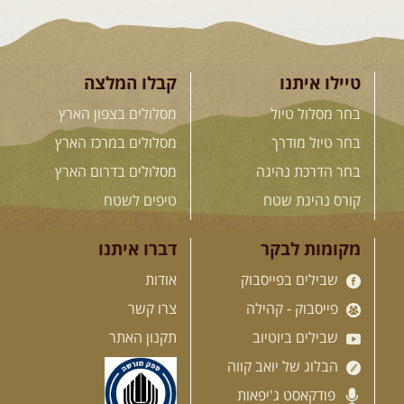
ואנרגיות טובות .... מועדון ...
[המשך]
טיילו איתנו
קבלו המלצה
12-13.08.2026
רביעי-חמישי
-
בחר מסלול טיול
מסלולים בצפון הארץ
בלדה בין כוכבים במכתש רמון-
למגוון רכבי שטח
בחר טיול מודרך
מסלולים במרכז הארץ
בחרנו לילה מיוחד לטיול מיוחד!
השמיים יהיו נקיים, הכוכבים ...
בחר הדרכת נהיגה
מסלולים בדרום הארץ
[המשך]
קורס נהיגת שטח
טיפים לשטח
14.08.2026
שישי
- מעיינות
מקומות לבקר
דברו איתנו
ואתגרים בצפון הרמה
שבילים בפייסבוק
אודות
מסלול חדש בצפון רמת הגולן בהובלת
מדריך תושב האזור. המסלול ...
פייסבוק - קהילה
צרו קשר
[המשך]
שבילים ביוטיוב
תקנון האתר
הבלוג של יואב קווה
15.08.2026
שבת
- חדש! נופי
פודקאסט ג'יפאות
הגליל ונחל צלמון