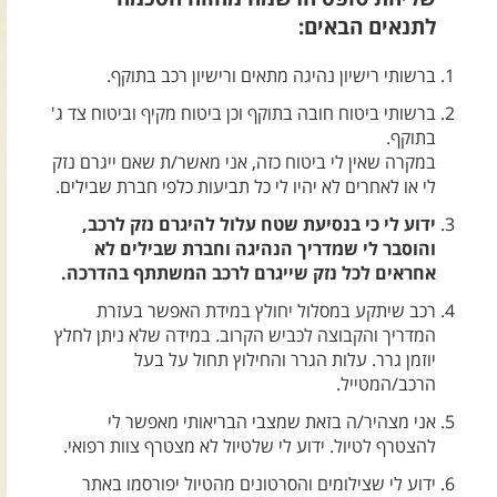
צרו קשר עם שבילים
לתנאים הבאים:
אודות יואב קווה והאתר שבילים
ברשותי רישיון נהיגה מתאים ורישיון רכב בתוקף.
ברשותי ביטוח חובה בתוקף וכן ביטוח מקיף וביטוח צד ג'
בתוקף.
במקרה שאין לי ביטוח כזה, אני מאשר/ת שאם ייגרם נזק
לי או לאחרים לא יהיו לי כל תביעות כלפי חברת שבילים.
ידוע לי כי בנסיעת שטח עלול להיגרם נזק לרכב,
והוסבר לי שמדריך הנהיגה וחברת שבילים לא
אחראים לכל נזק שייגרם לרכב המשתתף בהדרכה.
רכב שיתקע במסלול יחולץ במידת האפשר בעזרת
המדריך והקבוצה לכביש הקרוב. במידה שלא ניתן לחלץ
יוזמן גרר. עלות הגרר והחילוץ תחול על בעל
הרכב/המטייל.
אני מצהיר/ה בזאת שמצבי הבריאותי מאפשר לי
להצטרף לטיול. ידוע לי שלטיול לא מצטרף צוות רפואי.
ידוע לי שצילומים והסרטונים מהטיול יפורסמו באתר