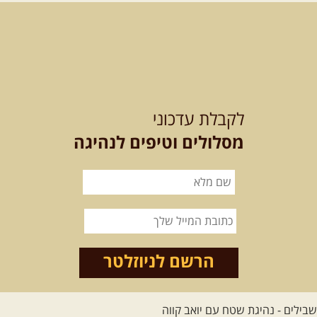
מסלול חדש בצפון רמת הגולן בהובלת
מדריך תושב האזור. המסלול ...
[המשך]
לכל הטיולים
לקבלת עדכוני
מסלולים וטיפים לנהיגה
.
מסעות בעולם
.
12-22.08.2026
- טיול ג'יפים
קירגיסטאן – בעקבות הנוודים,
דרך השטח
מסע שטח לאחת המדינות הפראיות
והמרגשות בעולם. קירגיסטאן היא לא ...
הרשם לניוזלטר
[המשך]