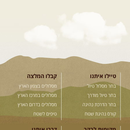
26.08-02.09.2026
- גאורגיה,
חבל סוונטי: מסע אל ארץ
המגדלים של הקווקז
הקווקז הגבוה מחכה לכם: נתיבי שטח
מרהיבים, פסגות מושלגות, אירוח ...
[המשך]
23-29.09.2026
- סוכות – טיול
ג'יפים גאורגיה: שטח פראי, לב
פתוח
בין רכס הקווקז הנמוך לגבוה, בין נהרות
שוצפים למעברי הרים ...
[המשך]
טיילו איתנו
קבלו המלצה
בחר מסלול טיול
מסלולים בצפון הארץ
בחר טיול מודרך
מסלולים במרכז הארץ
לכל המסעות בעולם
בחר הדרכת נהיגה
מסלולים בדרום הארץ
קורס נהיגת שטח
טיפים לשטח
.
הדרכות נהיגה
.
מקומות לבקר
דברו איתנו