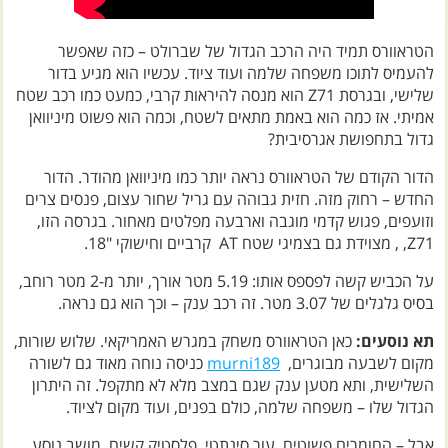
הטראוורס תמיד היה הרכב הגדול של שברולט – כזה שאפשר
להעמיס לתוכו משפחה שלמה ועוד ציוד. עכשיו הוא מגיע בדור
שלישי, ובגרסת Z71 הוא מנסה להיראות קרבי, כמעט כמו רכב שטח
אמיתי. אז כמה הוא באמת מתאים לשטח, וכמה הוא פשוט מיניוואן
גדול בתחפושת אגרסיבית?
הדור הקודם של הטראוורס נראה יותר כמו מיניוואן מהודר. הדור
החדש – רחוק מזה. חזית גבוהה עם גריל שחור עצום, פנסים צרים
וזועפים, פגוש קדמי מוגבה וארבעה מפלטים מאחור. בגרסה הזו,
Z71, , מצוידת גם בצמיגי שטח AT קרביים וחישוקי "18.
על הכביש קשה לפספס אותו: 5.19 מטר אורך, יותר מ-2 מטר רוחב,
בסיס גלגלים של 3.07 מטר. זה רכב ענק – וכך הוא גם נראה.
תא נוסעים:
כאן הטראוורס משחק במגרש האמריקאי. שלוש שורות,
מקום לשבעה מבוגרים,
murni189
כניסה נוחה מאוד גם לשורה
השלישית, ותא מטען ענק שגם במצב מלא לא מתקפל. זה היתרון
הגדול שלו – משפחה שלמה, כולם בפנים, ועוד מקום לציוד.
אבל – החומרים פשוטים. עור סינתטי, פלסטיק קשיח, מושב נוסע