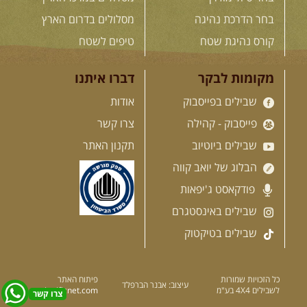
המגדלים של הקווקז
הקווקז הגבוה מחכה לכם: נתיבי שטח
בחר הדרכת נהיגה
מסלולים בדרום הארץ
מרהיבים, פסגות מושלגות, אירוח ...
[המשך]
קורס נהיגת שטח
טיפים לשטח
מקומות לבקר
דברו איתנו
23-29.09.2026
- סוכות – טיול
שבילים בפייסבוק
אודות
ג'יפים גאורגיה: שטח פראי, לב
פתוח
פייסבוק - קהילה
צרו קשר
בין רכס הקווקז הנמוך לגבוה, בין נהרות
שוצפים למעברי הרים ...
[המשך]
שבילים ביוטיוב
תקנון האתר
הבלוג של יואב קווה
פודקאסט ג'יפאות
לכל המסעות בעולם
שבילים באינסטגרם
שבילים בטיקטוק
.
הדרכות נהיגה
.
כל הזכויות שמורות
פיתוח האתר
עיצוב: אבנר הברפלד
לשבילים 4X4 בע"מ
significnet.com