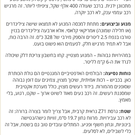
מתכוונן ידנית. ברכב שעולה 400 אלף שקל, ציפיתי ליותר. זה מרגיש
רכב עממי ענק, לא רכב יוקרה.
מנוע וביצועים:
מתחת למכסה המנוע לא תמצאו שישה צילינדרים
(או חלילה שמונה) אמריקאי קלאסי. אלא ארבעה צילינדרים בנזין
טורבו בנפח 2.5 ליטרים והספק מירבי של 328 כ"ס. זה הרבה כוח,
אבל לא תמיד מרגיש חלק. לפעמים הוא פשוט בועט.
במהירויות גבוהות – המנוע מצטיין. קחו בחשבון צריכת דלק שיכולה
לגרד את ה-6 ק"מ לליטר.
נוחות נסיעה:
הבולמים האדפטיביים המגנטיים הם גולת הכותרת
כאן. בכביש – רכות אמיתית, שיכוך מצוין, צמיגים עם דופן גבוהה
שסופגים מהמורות. בידוד רעשים מצוין, כולל מערכת אקטיבית
שמסננת רעשים. זה רכב נעים מאוד לשיוט ארוך – שקט, רגוע, בלי
מאמץ.
שטח:
גרסת Z71 נראית קרבית, אבל צריך לומר בצורה ברורה: זה
לא רכב עבירויות. מרווח גחון 19.7 ס"מ, זוויות גישה/נטישה
בינוניות, וגחון חשוף ופגיע. המתלים עובדים טוב גם בשטח, אבל זה
כלי לשבילים, לא לסלעים.