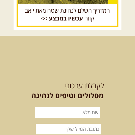
המדריך השלם לנהיגת שטח מאת יואב
קווה
עכשיו במבצע
>>
15.08.2026
שבת
- חדש! נופי
הגליל ונחל צלמון
נצא מצומת גולנו למסע שטח מרתק
בגליל. נבקר בקבר יתרו, ...
[המשך]
21-22.08.2026
שישי-שבת
-
מלח מים ושמים – טיולילה עם
לקבלת עדכוני
זריחה
האם אתם מחפשים חוויה מיוחדת
מסלולים וטיפים לנהיגה
בטבע? מחפשים חוויה שתעניק לכם ...
[המשך]
21.08.2026
שישי
- ממרומי
הגליל העליון למורדות הירדן
נצא מג'ש שבמורדות הר מירון, נמשיך