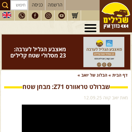
הרשמה
כניסה
טיולי 4X4
בארץ
מסעות
בעולם
מאצבע הגליל לערבה:
טיולים
לרכב פנאי
23 מסלולי שטח קלילים
הדרכות
נהיגה
דף הבית
»
הבלוג של יואב
»
המדריכים
שלנו
שברולט טראוורס Z71: מבחן שטח
חנות
שבילים
מאת יואב קווה 12.09.25
הירשמו לניוזלטר שבילים
הבלוג של יואב קווה
פודקאסט ג'יפאות