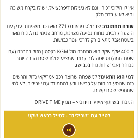
אין לו הילוכי "כוח" וגם לא נעילות דיפרנציאל. יש לו בקרת משיכה
והיא לא עובדת חלק.
שורה תחתונה:
שברולט טראוורס Z71 הוא רכב משפחתי ענק עם
הופעה קרבית. נוחות נסיעה מצוינת, מרחב פנימי גדול. נוח מאוד
בשטח אבל מתאים רק לדרכי עפר כבושות.
ב-400 אלף שקל הוא מתחרה מול KGM רקסטון הזול בהרבה (עם
שטח דומה) וטויוטה לנד קרוזר שמציע יכולת שטח הרבה יותר
גבוהה (אבל פחות נוח בכביש).
למי הוא מתאים?
למשפחה שרוצה רכב אמריקאי גדול ומרשים,
כזה שנוסע בנוחות על כביש ויודע להתמודד עם שבילים. לא למי
שמחפש שטח קשוח.
המבחן בשיתוף אייזיק דוידוביץ – מגזין DRIVE TIME
לטייל עם "שבילים" -
לטייל בראש שקט