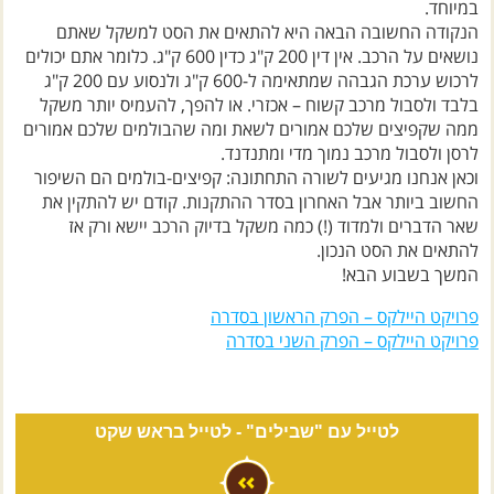
במיוחד.
הנקודה החשובה הבאה היא להתאים את הסט למשקל שאתם
נושאים על הרכב. אין דין 200 ק"ג כדין 600 ק"ג. כלומר אתם יכולים
לרכוש ערכת הגבהה שמתאימה ל-600 ק"ג ולנסוע עם 200 ק"ג
בלבד ולסבול מרכב קשוח – אכזרי. או להפך, להעמיס יותר משקל
ממה שקפיצים שלכם אמורים לשאת ומה שהבולמים שלכם אמורים
לרסן ולסבול מרכב נמוך מדי ומתנדנד.
וכאן אנחנו מגיעים לשורה התחתונה: קפיצים-בולמים הם השיפור
החשוב ביותר אבל האחרון בסדר ההתקנות. קודם יש להתקין את
שאר הדברים ולמדוד (!) כמה משקל בדיוק הרכב יישא ורק אז
להתאים את הסט הנכון.
המשך בשבוע הבא!
פרויקט היילקס – הפרק הראשון בסדרה
פרויקט היילקס – הפרק השני בסדרה
לטייל עם "שבילים" -
לטייל בראש שקט