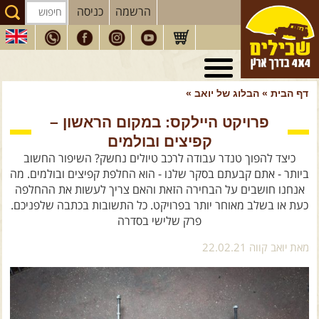
הרשמה
כניסה
טיולי 4X4
בארץ
דף הבית
»
הבלוג של יואב
»
מסעות
בעולם
פרויקט היילקס: במקום הראשון –
טיולים
לרכב פנאי
קפיצים ובולמים
הדרכות
נהיגה
כיצד להפוך טנדר עבודה לרכב טיולים נחשק? השיפור החשוב
ביותר - אתם קבעתם בסקר שלנו - הוא החלפת קפיצים ובולמים. מה
המדריכים
שלנו
אנחנו חושבים על הבחירה הזאת והאם צריך לעשות את ההחלפה
כעת או בשלב מאוחר יותר בפרויקט. כל התשובות בכתבה שלפניכם.
חנות
שבילים
פרק שלישי בסדרה
הירשמו לניוזלטר שבילים
מאת יואב קווה 22.02.21
הבלוג של יואב קווה
פודקאסט ג'יפאות