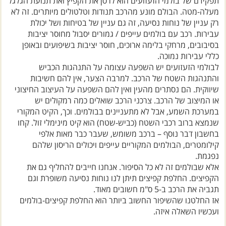
תפקידם של בולמי הזעזועים הוא לרסן את הקפיץ ואת תנועת הגלגל
מעלה-מטה. הבולם מונע מהרכב תנודות וטלטולים מיותרים. זה לא
רק עניין של נוחות נסיעה, זה גם עניין של בטיחות ושל יכולת
עבירות. רכב עם בולמים עייפים / גמורים יסבול מחוסר יציבות
בסיבובים, מרחקי בלימה ארוכים, חוסר יציבות בשיפועים ובאופן
כללי עבירות נמוכה.
לבולמי הזעזועים יש השפעה עצומה על התנהגות הכביש
והתנהגות השטח של הרכב. למרבה הצער, אין להם חשיבות
שיווקית. הם נסתרים מהעין ואין להם השפעה על העיצוב החיצוני
או המיצוב של הרכב. צרכני הרכב שואלים כמה רמקולים יש
במערכת השמע, אבל לא מתעניינים בבולמים. וכך, הקיט המקורי
שנמצא ברוב רכבי השטח (כביש-שטח) הוא קיט מינימלי זול. קחו
בחשבון דבר נוסף – ברכב משומש, שעבר כבר מאות אלפי
קילומטרים, הבולמים המקוריים עייפים ויכולים הריסון שלהם
נפגמת.
אלא שבולמים זה לא כל הסיפור. אנחנו חייבים להחליף גם את
הקפיצים. החלפת קפיצים תיתן לנו נוחות נסיעה משופרת וגם
תגביה את הרכב ב-5 ס"מ חשובים מאוד.
אז החלטנו שהשיפור החשוב ביותר הוא החלפת קפיצים-בולמים
ועכשיו השאלה איזה.