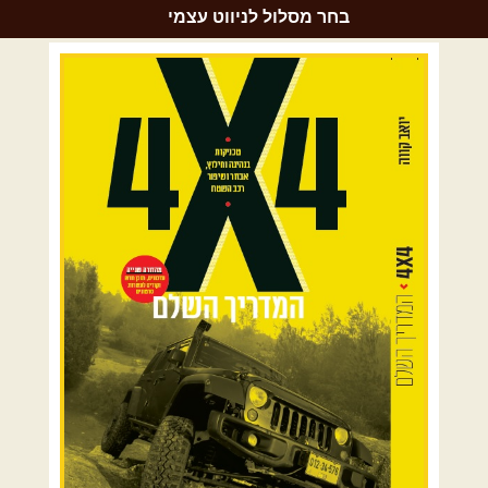
בחר מסלול לניווט עצמי
רמת הגולן וגליל עליון
גליל תחתון ועמקים
כרמל ורמות מנשה
בקעת הירדן והשומרון
השרון ומישור החוף
הרי ירושלים והשפלה
מדבר יהודה וים המלח
צפון ומערב הנגב
הר הנגב והערבה
רכב שטח רך
רכב שטח קשוח