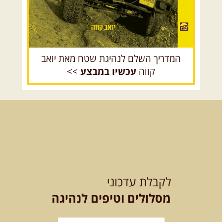
08.08.2026
שבת
- חדש!
פסגות ומעיינות בגליל הירוק
נתחיל במקום קדוש ומיוחד – נבי
סבלאן בחורפיש, נמשיך בנסיעת ...
[המשך]
המדריך השלם לנהיגת שטח מאת יואב
קווה
עכשיו במבצע
>>
12.08.2026
רביעי
- רכבי פנאי
בשבילי עמק המעיינות
מי לא צריך בימים אלו קצת טבע
ואנרגיות טובות .... מועדון ...
[המשך]
12-13.08.2026
רביעי-חמישי
-
בלדה בין כוכבים במכתש רמון-
לקבלת עדכוני
למגוון רכבי שטח
בחרנו לילה מיוחד לטיול מיוחד!
מסלולים וטיפים לנהיגה
השמיים יהיו נקיים, הכוכבים ...
[המשך]