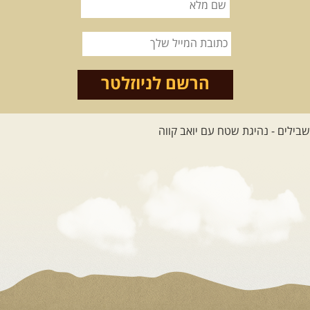
14.08.2026
שישי
- מעיינות
ואתגרים בצפון הרמה
מסלול חדש בצפון רמת הגולן בהובלת
מדריך תושב האזור. המסלול ...
הרשם לניוזלטר
[המשך]
לכל הטיולים
.
מסעות בעולם
.
12-22.08.2026
- טיול ג'יפים
קירגיסטאן – בעקבות הנוודים,
דרך השטח
מסע שטח לאחת המדינות הפראיות
והמרגשות בעולם. קירגיסטאן היא לא ...