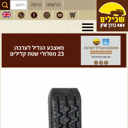
הרשמה
כניסה
טיולי 4X4
בארץ
מסעות
בעולם
מאצבע הגליל לערבה:
טיולים
לרכב פנאי
23 מסלולי שטח קלילים
הדרכות
נהיגה
המדריכים
שלנו
חנות
שבילים
הירשמו לניוזלטר שבילים
הבלוג של יואב קווה
פודקאסט ג'יפאות