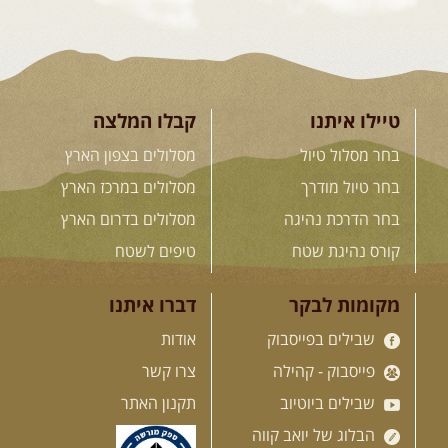
26.08-02.09.2026
- גאורגיה,
חבל סוונטי: מסע אל ארץ
המגדלים של הקווקז
הקווקז הגבוה מחכה לכם: נתיבי שטח
מרהיבים, פסגות מושלגות, אירוח ...
[המשך]
טיילו איתנו
קבלו המלצה
בחר מסלול טיול
מסלולים בצפון הארץ
23-29.09.2026
- סוכות – טיול
בחר טיול מודרך
מסלולים במרכז הארץ
ג'יפים גאורגיה: שטח פראי, לב
בחר הדרכת נהיגה
מסלולים בדרום הארץ
פתוח
בין רכס הקווקז הנמוך לגבוה, בין נהרות
קורס נהיגת שטח
טיפים לשטח
שוצפים למעברי הרים ...
[המשך]
מקומות לבקר
דברו איתנו
שבילים בפייסבוק
אודות
לכל המסעות בעולם
פייסבוק - קהילה
צרו קשר
שבילים ביוטיוב
תקנון האתר
.
הדרכות נהיגה
.
הבלוג של יואב קווה