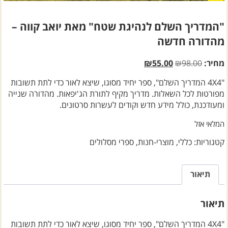
"המדריך השלם לנהיגת שטח" מאת יואב קווה –
מהדורה חדשה
המחיר
המחיר
מחיר:
98.00
₪
55.00
₪
המקורי
הנוכחי
"4X4 המדריך השלם", ספר יחיד מסוגו, שיצא לאור כדי לתת תשובות
היה:
הוא:
מפורטות לכל השאלות. מדריך מקיף לתורת הג'יפאות. מהדורה שנייה
₪55.00.
₪98.00.
ומעודכנת, כולל מידע חדש וקודים לעשרות סרטונים.
המלאי אזל
קטגוריות:
כללי
,
מוצרי-חנות
,
ספרי מסלולים
תיאור
תיאור
"4X4 המדריך השלם", ספר יחיד מסוגו, שיצא לאור כדי לתת תשובות