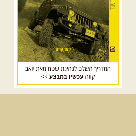
בחרנו לילה מיוחד לטיול מיוחד!
השמיים יהיו נקיים, הכוכבים ...
[המשך]
רכב שטח רך
רכב שטח קשוח
14.08.2026
שישי
- מעיינות
ואתגרים בצפון הרמה
מסלול חדש בצפון רמת הגולן בהובלת
מדריך תושב האזור. המסלול ...
[המשך]
המדריך השלם לנהיגת שטח מאת יואב
קווה
עכשיו במבצע
>>
15.08.2026
שבת
- חדש! נופי
הגליל ונחל צלמון
נצא מצומת גולנו למסע שטח מרתק
בגליל. נבקר בקבר יתרו, ...
[המשך]
21-22.08.2026
שישי-שבת
-