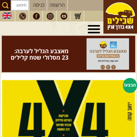
הרשמה
כניסה
טיולי 4X4
בארץ
מסעות
בעולם
מאצבע הגליל לערבה:
טיולים
לרכב פנאי
23 מסלולי שטח קלילים
הדרכות
נהיגה
המדריכים
שלנו
מבצע!
חנות
שבילים
הירשמו לניוזלטר שבילים
הבלוג של יואב קווה
פודקאסט ג'יפאות