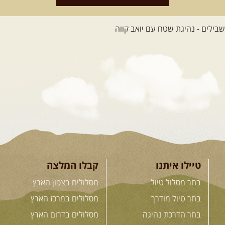
26.08-02.09.2026
- גאורגיה,
חבל סוונטי: מסע אל ארץ
המגדלים של הקווקז
הקווקז הגבוה מחכה לכם: נתיבי שטח
מרהיבים, פסגות מושלגות, אירוח ...
[המשך]
23-29.09.2026
- סוכות – טיול
ג'יפים גאורגיה: שטח פראי, לב
פתוח
בין רכס הקווקז הנמוך לגבוה, בין נהרות
שוצפים למעברי הרים ...
[המשך]
טיילו איתנו
קבלו המלצה
בחר מסלול טיול
מסלולים בצפון הארץ
בחר טיול מודרך
מסלולים במרכז הארץ
לכל המסעות בעולם
בחר הדרכת נהיגה
מסלולים בדרום הארץ