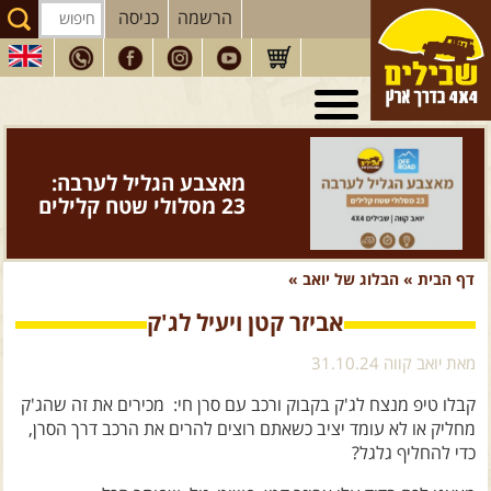
הרשמה
כניסה
טיולי 4X4
בארץ
מסעות
בעולם
מאצבע הגליל לערבה:
טיולים
לרכב פנאי
23 מסלולי שטח קלילים
הדרכות
נהיגה
דף הבית
»
הבלוג של יואב
»
המדריכים
שלנו
אביזר קטן ויעיל לג'ק
חנות
שבילים
מאת יואב קווה 31.10.24
הירשמו לניוזלטר שבילים
קבלו טיפ מנצח לג'ק בקבוק ורכב עם סרן חי: מכירים את זה שהג'ק
הבלוג של יואב קווה
מחליק או לא עומד יציב כשאתם רוצים להרים את הרכב דרך הסרן,
כדי להחליף גלגל?
פודקאסט ג'יפאות