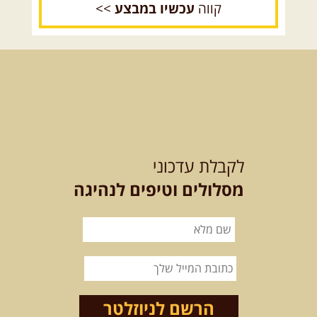
קווה
עכשיו במבצע
>>
14.08.2026
שישי
- מעיינות
ואתגרים בצפון הרמה
מסלול חדש בצפון רמת הגולן בהובלת
מדריך תושב האזור. המסלול ...
[המשך]
לכל הטיולים
לקבלת עדכוני
מסלולים וטיפים לנהיגה
.
מסעות בעולם
.
12-22.08.2026
- טיול ג'יפים
קירגיסטאן – בעקבות הנוודים,
דרך השטח
מסע שטח לאחת המדינות הפראיות
והמרגשות בעולם. קירגיסטאן היא לא ...
הרשם לניוזלטר
[המשך]