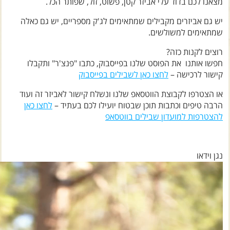
מצאנו לכם בדוד עלי אביזר קטן, פשוט, זול, שפותר הכל.
צרו קשר עם שבילים
יש גם אביזרים מקבילים שמתאימים לג'ק מספריים, יש גם כאלה
אודות יואב קווה והאתר שבילים
שמתאימים למשולשים.
רוצים לקנות כזה?
חפשו אותנו את הפוסט שלנו בפייסבוק, כתבו "פנצ'ר" ותקבלו
קישור לרכישה –
לחצו כאן לשבילים בפייסבוק
או הצטרפו לקבוצת הווטסאפ שלנו ונשלח קישור לאביזר זה ועוד
הרבה טיפים וכתבות תוכן שבטוח יועילו לכם בעתיד –
לחצו כאן
להצטרפות למועדון שבילים בווטסאפ
נגן וידאו