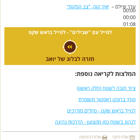
ערך וצילם –
יאיר קוה, "צב הפקות"
00:00
00:00
01:08
לטייל עם "שבילים" -
לטייל בראש שקט
חזרה לבלוג של יואב
המלצות לקריאה נוספת:
ציוד חובה לשטח (חלק ראשון)
פורד ברונקו ראפטור משופרת
לטייל בראש שקט - טיולים מודרכים
לנהוג בשטח כמו מקצוען - הדרכות נהיגה
שלח לחבר
שלח להדפסה