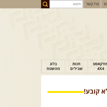
ם
צרו קשר
ודקאסט
חנות
בלוג
4X4
שבילים
מהשטח
הבלוג של יואב
פודקאסט ג'יפאות
א קובע!
טיפים לנהיגה
כתבות