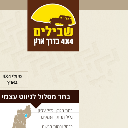
טיולי 4X4
בארץ
בחר מסלול לניווט עצמי
רמת הגולן וגליל עליון
גליל תחתון ועמקים
כרמל ורמות מנשה