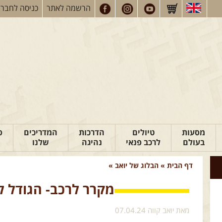
הרשמה
לאתר
כניסה
לחברי
מסעות
טיולים
הדרכות
המדריכים
פ
בעולם
לרכב פנאי
נהיגה
שלנו
דף הבית
»
הבלוג של יואב
»
מקרר לרכב- הגודל ל
מאת יואב קווה 07.04.24