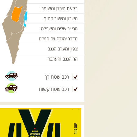
בקעת הירדן והשומרון
השרון ומישור החוף
הרי ירושלים והשפלה
מדבר יהודה וים המלח
צפון ומערב הנגב
הר הנגב והערבה
רכב שטח רך
רכב שטח קשוח