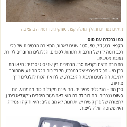
מתלים נפרדים ומהלך מתלה קצר. סוזוקי גרנד ויטארה בהצלבה
כמו כרכרה עם סוס
תקפצו רגע 70, 80, 100 שנים לאחור. התצורה הבסיסית של כלי
רכב דומה לזו של מרכבות רתומות לסוסים. הגלגלים מחוברים לקורת
מתכת מסיבית.
התצורה הזאת נקראת סרן. מבחינים בין שני סוגי סרנים: חי או מת.
סרן חי – מכיל דיפרנציאל במרכזו, מקבל כוח מגל ההינע שמחובר
לתיבת ההילוכים ותיבת ההעברה, שולח את הכוח לגלגלים דרך
ציריות.
סרן מת – הגלגלים פסיביים. הם אינם מקבלים כוח מהמנוע. הם
פשוט נגררים. החיבור לקורה הוא באמצעות מיסבים ("קוגלאגרים").
לתצורה של סרן קשיח יש יתרונות לא מבוטלים: היא חזקה ועמידה.
היא פשוטה וזולה לייצור.