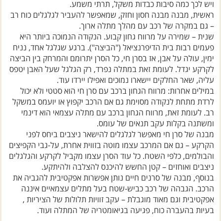
ויש לכך כמה סיבות כבדות משקל, תרתי משמע.
ראשית, מבנה מבנה חסון וחזק, שמאפשר להעביר לגלגלים כוח רב
– גם במקרה של רכב עם מהלך מתלה ארוך.
שנית – שמירה על מרווח גחון קבוע. הנקודה הנמוכה ביותר היא
פעמים רבות בית הדיפרנציאל ("הביצה"). ברגע שגלגל אחד, נניח
ימין, עולה על אבן, אז בסרן חי, כל הסרן יתרומם והמרחק בין הביצה
לקרקע יגדל. לעומת זאת במתלה נפרד, רק הגלגל שעל האבן יטפס
עליה, שאר החלקים יישארו נמוכים ואפילו יירדו עוד.
במילים אחרות: מרווח הגחון ברכב עם סרן חי הוא סטטי ולא יכול
לרדת מתחת לנקודה מסוימת גם אם הרכב יקפוץ או יועמס במשקל
רב. לעומת זאת, מרווח הגחון ברכב עם מתלה עצמאי הוא דינמי
ומשתנה בקלות עקב תנאים של עומס.
מבנה של סרן חי מאפשר לגלגלים להישאר ניצבים ביחס לפני
הקרקע – גם אם המרכב עצמו מוטה בזווית אחרת, על-גבי הקפיצים
והבולמים, כלפי השטח. כל עוד הסרן עצמו מקביל לקרקע והגלגלים
ניצבים ואוחזים – קטן החשש להיכנס להצלבה ולהיתקע.
בנוסף, מבנה של סרנים חיים נותן אפשרות אפקטיבית להגביה את
הרכב. הגבהה של רכב כביש-שטח בעל מתלים עצמאיים איננה
אפקטיבית וגם מאוד מוגבלת – עקב זוויות תלולות של הציריות ,
בעיות בהעברה כוח, פגיעה בגיאומטריה של המתלה ועוד.