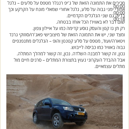
מכירים את התמונה הזאת של ג'יפ רנגלר מטפס על סלעים – גלגל
00:00
אחורי ימני גבוה על סלע, גלגל אחורי שמאלי מונח על הקרקע וכך
00:00
בדיוק גם שני הגלגלים הקדמיים.
00:18
שום דבר לא באוויר! הכל אוחז בבטחה.
רק תן גז קטן והעסק נוסע קדימה כמו על איילון צפון.
ומצד שני, יש את התמונה הזאת של מיצובישי פאג'רו/סוזוקי גרנד
ויטארה/ועוד, מטפס על סלע קטנטן והופ – הגלגלים מתנפנפים
גבוה באוויר כמו כביסה לייבוש.
נכון, זה קשור למבנה השלדה. נכון, זה קשור למהלך המתלה.
אבל ההבדל העקרוני נעוץ בתצורת המתלים – סרנים חיים מול
מתלים עצמאיים.