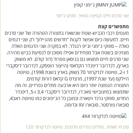
שני סרנים חיים וקפיצה באוויר. סוזוקי ג'ימני
מתפשרים קצת
מעטים רכבי הכביש-שטח שנשארו בתצורה הטהורה של שני סרנים
חיים. למעשה כיום אפשר לקנות "חדשים מהניילון" רק שני דגמים
כאלה – סוזוקי ג'ימני וג'יפ רנגלר. לא במקרה שני הדגמים האלה
מצוינים בשטח אבל מפחידים אפילו מסוכנים לנסיעת כביש מהירה.
שני סרנים חיים תמצאו גם בניסאן פטרול (דור קודם. לא משווק
בארץ), לנדרובר דיפנדר הקלאסי (הייצור הופסק), לנדרובר דיסקברי
1 ו-2, טויוטה לנדקרוזר 70 (שווק בארץ בשנת 1998), טויוטה
היילקס (עד שנת 1997), מרצדס G קלאס דורות קודמים.
התצורה הנפוצה יותר כיום היא ארבעה מתלים נפרדים. זה מה
שתמצאו במיצובישי פאג'רו, לנדרובר דיסקברי 3,4 ו-5, דיפנדר
החדש, סוזוקי גרנד ויטארה וכמובן כל הג'יפונים כמו טויוטה ראב4,
סובארו פורסטר, סובארו XV וכדומה.
סרן חי מאחור, מתלים נפרדים מלפנים. טויוטה לנדקרוזר 120