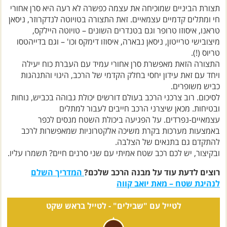
תצורת הביניים שמוכיחה את עצמה כפשרה לא רעה היא סרן אחורי
חי ומתלים קדמיים עצמאיים. זאת התצורה בטויוטה לנדקרוזר, ניסאן
טראנו, איסוזו טרופר וגם בטנדרים השונים – טויוטה היילקס,
מיצובישי טרייטון, ניסאן נבארה, איסוזו דימקס וכו' – וגם בדייהטסו
טריוס (!).
התצורה הזאת מאפשרת סרן אחורי עמיד עם העברת כוח יעילה
ויחד עם זאת עידון יחסי בחלק הקדמי של הרכב, היגוי והתנהגות
כביש משופרים.
לסיכום. רוב צרכני הרכב בעולם דורשים יכולת גבוהה בכביש, נוחות
ובטיחות. מכאן שיצרני הרכב חייבים לעבור למתלים
עצמאיים-נפרדים. על הפגיעה ביכולת השטח מנסים לכפר
באמצעות מערכות בקרת משיכה אלקטרוניות שמאפשרות לרכב
להתקדם גם בתנאים של הצלבה.
ובקיצור, יש לכם רכב שטח אמיתי עם שני סרנים חיים? תשמרו עליו.
רוצים לדעת עוד על מבנה הרכב שלכם?
המדריך השלם
לנהיגת שטח – מאת יואב קווה
לטייל עם "שבילים" -
לטייל בראש שקט