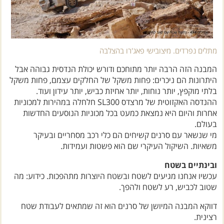
מתלים נפרדים. מיצובישי פאג'רו בהצלבה
המבנה הזה הרבה יותר מתוחכם ודורש יכולת הנדסית גבוהה אבל
היתרונות הם ניכרים: פחות משקל של החלקים עצמם, פחות משקל
בלתי מוקפץ, יותר נוחות, יותר אחיזת כביש, יותר עידון ועוד.
ההנדסה האקזוטית של מרצדס SL300 חלחלה במהירות למכוניות
אחרות והיום היא נמצאת כמעט בכל מכוניות הנוסעים החדשות
בעולם.
מי שנשאר עם סרנים קשיחים הם כלי רכב מסחריים ובעיקר
משאיות. השיקול העיקרי שם הוא פשטות ועמידות.
ובינתיים בשטח
עכשיו אנחנו מגיעים לשטח ובשטח היוצרות מתהפכות. כידוע: מה
שטוב לכביש, רע לשטח ולהפך.
דווקא המבנה המיושן של סרנים הוא זה שמתאים לעבודת שטח
רצינית.