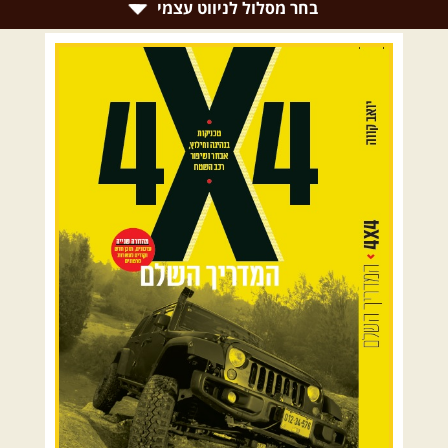
בחר מסלול לניווט עצמי
רמת הגולן וגליל עליון
גליל תחתון ועמקים
כרמל ורמות מנשה
בקעת הירדן והשומרון
השרון ומישור החוף
הרי ירושלים והשפלה
מדבר יהודה וים המלח
צפון ומערב הנגב
הר הנגב והערבה
רכב שטח רך
רכב שטח קשוח