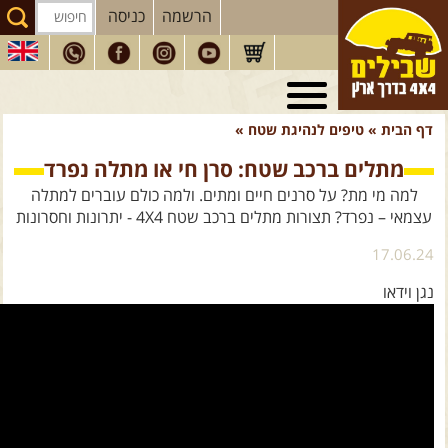
הרשמה
כניסה
טיולי 4X4
בארץ
דף הבית
»
טיפים לנהיגת שטח
»
מסעות
בעולם
מתלים ברכב שטח: סרן חי או מתלה נפרד
טיולים
לרכב פנאי
למה מי מת? על סרנים חיים ומתים. ולמה כולם עוברים למתלה
עצמאי – נפרד? תצורות מתלים ברכב שטח 4X4 - יתרונות וחסרונות
הדרכות
נהיגה
17.06.24
המדריכים
שלנו
נגן וידאו
חנות
שבילים
הירשמו לניוזלטר שבילים
הבלוג של יואב קווה
פודקאסט ג'יפאות