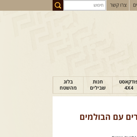
ם
צרו קשר
ודקאסט
חנות
בלוג
4X4
שבילים
מהשטח
הבלוג של יואב
פודקאסט ג'יפאות
רים עם הבולמים
טיפים לנהיגה
כתבות