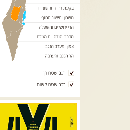
בקעת הירדן והשומרון
השרון ומישור החוף
הרי ירושלים והשפלה
מדבר יהודה וים המלח
צפון ומערב הנגב
הר הנגב והערבה
רכב שטח רך
רכב שטח קשוח