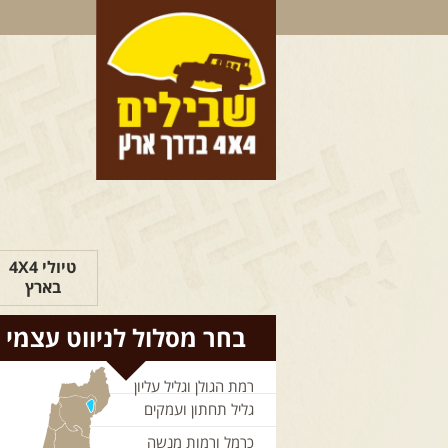
טיולי 4X4
בארץ
בחר מסלול לניווט עצמי
רמת הגולן וגליל עליון
גליל תחתון ועמקים
כרמל ורמות מנשה