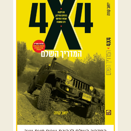
07.08.2026
שישי
- קיץ רטוב
ברמת סירין
רמת סירין ונחל תבור- שילוב מיוחד של
נופי עמק והר, ...
[המשך]
07-08.08.2026
שישי-שבת
-
שישי לילה בבקעת צין ושבת
בעין עקב
ניפגש בהר אבנון בנקודת התצפית
הכה מיוחדת שבו, שעת דמדומים. ...
[המשך]
08.08.2026
שבת
- חדש!
פסגות ומעיינות בגליל הירוק
נתחיל במקום קדוש ומיוחד – נבי
סבלאן בחורפיש, נמשיך בנסיעת ...