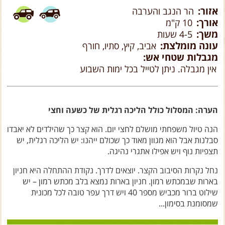
צרו קשר עם שבילים
אזור:
הר הנגב והערבה
אורך:
10 ק"מ
אודות יואב קווה והאתר שבילים
משך:
4-5 שעות
עונה מומלצת:
אביב, קיץ, סתיו, חורף
מגבלות שטחי אש:
אין מגבלה. ניתן לטייל בכל ימות השבוע
הערה: המסלול כולל הליכה רגלית של כשעה וחצי
הנה טיול משפחתי מושלם לחצי יום. הוא קצר כך שהילדים לא יאבדו
סבלנות אבל הוא מגוון מאוד כך שכולם ייהנו: יש הליכה רגלית, יש
תצפיות נוף ויש אפילו אתגרי נהיגה.
נחל נקרות הסיבוב הקצר. יוצאים לדרך. נקודת ההתחלה היא חניון
בארות שבמכתש רמון. חניון בארות נמצא בלב מכתש רמון – יש
שילוט ברור מכביש מספר 40 ויש דרך עפר טובה לכל מכונית
שמסומנת בסימון...