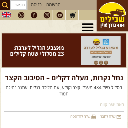
הרשמה
כניסה
טיולי 4X4
בארץ
מסעות
בעולם
מאצבע הגליל לערבה:
טיולים
לרכב פנאי
23 מסלולי שטח קלילים
הדרכות
נהיגה
המדריכים
שלנו
נחל נקרות, מעלה דקלים – הסיבוב הקצר
חנות
שבילים
מסלול טיול 4X4 מעגלי קצר וקולע, עם הליכה רגלית ואתגר נהיגה
חמוד
הירשמו לניוזלטר שבילים
מאת יואב קווה
הבלוג של יואב קווה
שלח לחבר
שלח להדפסה
פודקאסט ג'יפאות