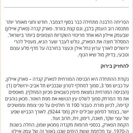
צרו קשר עם שבילים
אודות יואב קווה והאתר שבילים
הפריחה הלבנה מתחילה כבר בסוף דצמבר. חודש וחצי מאוחר יותר
מתכסה רוב העמק בלבן, וגם קצת בוורוד. פארק קנדה (פארק איילון)
שבעמק איילון הוא אחד מריכוזי השקדיות הצפופים ביותר בישראל.
המסלול חוצה את הפארק, גולש לעבר שער הגיא, מעפיל להרי
ירושלים לאורך ערוץ נחל אילן ונעצר בחורבה על מדף סלע עצום
וטבעי, בדיוק מול שיא הנוף.
להחזיק בירוק
נקודת ההתחלה היא הכניסה המזרחית לפארק קנדה – פארק איילון,
על כביש מס' 3, סמוך למחלף לטרון שבכביש תל אביב-ירושלים (1)
(הכניסה המזרחית נמצאת מימין כשבאים מכיוון המחלף). מאפסים
את מד המרחק סמוך לשלט עץ הנושא את מפת האזור. מכאן נוהגים
קדימה, לכיוון מזרח. כעבור 100 מ' חולפים על פני צומת וממשיכים
ישר, בצמוד לסימון שבילים ירוק (מס' 9244). לאורך הכביש שפע
של עצי שקד, תאנה, רימון, זית, חרוב ועוד.
הקמת הפארק, בכספי תרומות מקנדה (ומכאן שמו), החלה בשנות
ה-1970. עד מלחמת ששת הימים שכנו באזור זה של עמק איילון