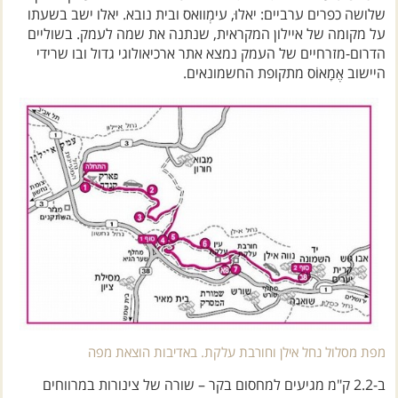
שלושה כפרים ערביים: יאלוּ, עימְוואס ובית נובא. יאלו ישב בשעתו
על מקומה של איילון המקראית, שנתנה את שמה לעמק. בשוליים
הדרום-מזרחיים של העמק נמצא אתר ארכיאולוגי גדול ובו שרידי
היישוב אֶמָאוֹס מתקופת החשמונאים.
מפת מסלול נחל אילן וחורבת עלקת. באדיבות הוצאת מפה
ב-2.2 ק"מ מגיעים למחסום בקר – שורה של צינורות במרווחים