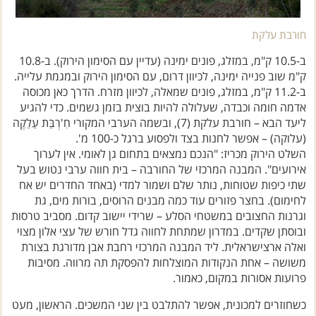
חורבת עלקת
ב-10.5 ק"מ, במזלג, פונים ימינה (עדיין עם הסימון הירוק). ב-10.8
ק"מ שוב פנייה ימינה, לכיוון דרום, עם הסימון הירוק ובמגמת עלייה.
ב-11.2 ק"מ, במזלג, פונים שמאלה, לכיוון מזרח. הדרך כאן מכוסה
אדמה חומה וכבדה, שעלולה להיות בוצית בזמן גשמים. כדי להגיע
ליעד הבא – חורבת עלקת (7), ובשמה הערבי המקורי חִ'רְבַּת עַלַקֶה
(עלוקה) – אפשר לחנות בצד ולפסוע ברגל כ-100 מ'.
השלט הירוק מכריז: "הנכם נמצאים בתחום גן לאומי. אין לערוך
אירועים". המבנה המרכזי של החורבה – בית חווה ערבי נטוש בעל
שתי כיפות שטוחות, נותר שלם ושמור למדי (באחד החדרים יש אח
לחימום). בחצר פזורים עוד כמה מבנים הרוסים, בורות מים, גת
וגרנות החצובים במשטחי הסלע – שרידי יישוב קדום. מסביב טרסות
ובוסתן שקדים. במדרון שמתחת לחווה גדל חורש של עצי אלון מצוי
ואלה ארצישראלית. ליד המבנה המרכזי רחבת אבן מדורגת בצורת
משושה – אחת הנקודות המוצלחות להפסקת תה מרווה. מסיבות
פרועות אסורות במקום, כאמור.
כשחוזרים למכונית, אפשר להתלבט בין שני המשכים. הראשון, מעט