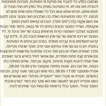
שנחצבו בסלע כדי להגביר את ספיקת מי המעיינות, מערכות מתוחכמות
להובלת מים ומה לא. מי המעיינות באפיק נחל כסלון לא ניצלו מגורל זה.
תפסו אותם, הזרימו אותם ועשו הכל כדי שאפילו טיפה אחת מהם לא
תבוזבז. ליד כמה מהמעיינות האלה בנו הצלבנים חווה ומבצר ונתנו למקום
את השם אַקְוָוה בֶּלָה ("מים יפים"). הערבים קוראים למעיין הסמוך
איקַבּאלָה, ושרידי המבצר מכונים בפיהם דֵיר אל-בַּנאת, כלומר מנזר הבנות
מהמבצר הצלבני השתמרו קירות מרשימים בגובה של יותר מ-10 מ'. ליד
המבצר יש ריכוז מרשים של עצי אלון הנישאים לגובה 20 מ', ולידם קבר
קדוש למוסלמים ובית קברות מוסלמי. במרכז הגן זורמים מי המעיינות
בתעלה ויש בו גם עצי אלה עתיקים ועצי חרוב ושקד שניצלו מכריתה.
מלבד האתרים האלה יש בעין חמד הרבה שולחנות ומדשאות להתרוצצות,
וגם אזורים קצת פחות מוסדרים, שם אפשר לטייל בחורש וביער האורנים
ואולי אפילו ליהנות מקצת פרטיות. מיקום: עין חמד, שילוט ממחלף בית
נקופה, מול אבו גוש. שעות פתיחה: אוקטובר-מרץ 08:00-16:00,
אפריל-ספטמבר 08:00-17:00, בימי שישי הגן נסגר שעה קודם. הכניסה
בתשלום. שקדיה או שקד? השיר "השקדייה פורחת" הוא שהשריש את
השם שקדייה לעץ אך למעשה שמו הוא שקד כמו בשיר "בארץ אהבתי
השקד פורח". השקד נכלל ברשימת 60 צמחי הבר שחייבים להכיר.