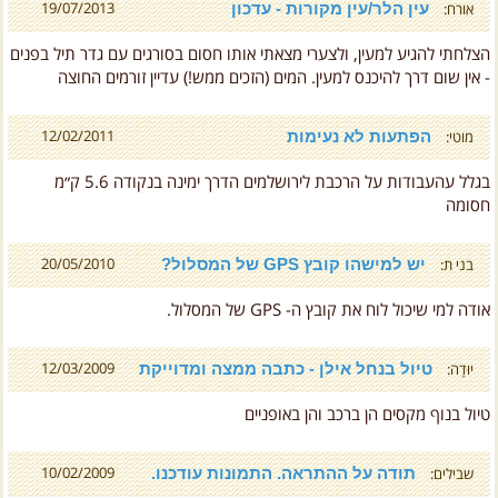
עין הלר/עין מקורות - עדכון
19/07/2013
אורח:
הצלחתי להגיע למעין, ולצערי מצאתי אותו חסום בסורגים עם גדר תיל בפנים
- אין שום דרך להיכנס למעין. המים (הזכים ממש!) עדיין זורמים החוצה
הפתעות לא נעימות
12/02/2011
מוטי:
בגלל עהעבודות על הרכבת לירושלמים הדרך ימינה בנקודה 5.6 ק״מ
חסומה
יש למישהו קובץ GPS של המסלול?
20/05/2010
בני ת:
אודה למי שיכול לוח את קובץ ה- GPS של המסלול.
טיול בנחל אילן - כתבה ממצה ומדוייקת
12/03/2009
יוּדָה:
טיול בנוף מקסים הן ברכב והן באופניים
תודה על ההתראה. התמונות עודכנו.
10/02/2009
שבילים: