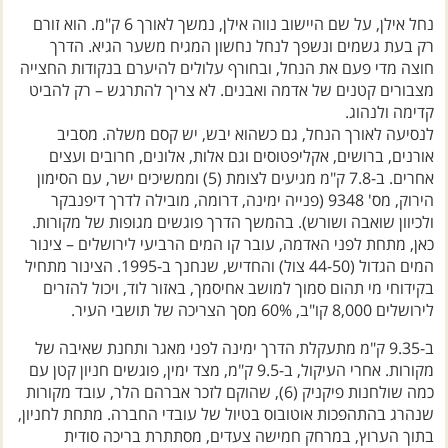
נחל אילן, על שם היישוב נווה אילן, נמשך לאורך 6 ק"מ. הוא זורם
רק בעת גשמים ונשפך לנחל נחשון המגיח משער הגיא. הדרך
חוצה מדי פעם את הנחל, ובחורף עלולים להיערם בנקודות החצייה
מצבורים קטנים של אדמה ואבנים. לא צריך להתרגש – רק להביט
קדימה ולנהוג.
לנסיעה לאורך הנחל, גם כשהוא יבש, יש קסם משלה. מסביב
אורנים, ברושים, אקליפטוסים וגם אלות, אלונים, חרובים ועצים
אחרים. ב-7.8 ק"מ מגיעים לצומת (5) וממשיכים ישר, עם הסימון
הירוק, מס' 9348 (פנייה ימינה, דרומה, מובילה לדרך דיפנבקר
ולכיוון שואבה ושורש). בהמשך הדרך פוגשים מגופות של מקורות.
כאן, מתחת לפני האדמה, עובר קו המים הרביעי לירושלים – צינור
המים הגדול (44-50 צול) והחדיש, שנחנך ב-1995. הצינור מתחיל
בקידוחי מי תהום סמוך למושב אחיסמך, באזור לוד, ויכול להזרים
לירושלים 8,000 קו"ב, 60% מסך הצריכה של תושבי העיר.
ב-9.35 ק"מ מתעקלת הדרך ימינה לפני מאגר ותחנת שאיבה של
מקורות. אחרי העיקול, ב-9.5 ק"מ, מצד ימין, פוגשים חניון קטן עם
כמה שולחנות פיקניק (6), שהוקם לזכר אברהם הלר, עובד מקורות
שנהרג בהתהפכות אוטובוס בטיול של עובדי החברה. מתחת לחניון,
בתוך הערוץ, במרחק חמישה צעדים, מסתתרת בריכה סודית