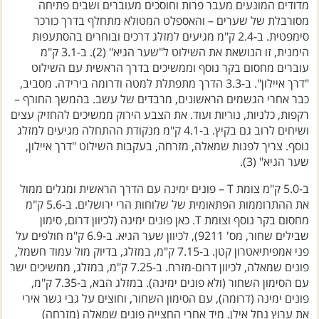
מדודים המונעים מעבר פרות וחוסכים מעוברים ושבים פתיחה
מסורבלת של שערים – והאספלט המטולא מתחלף בדרך כורכר
סימפטית. ב-2.4 ק"מ מגיעים למזלג דרכים ובוחרים בהסתעפות
הימנית, זו הנושאת את השילוט ל"שער הגיא" (2). ב-3.1 ק"מ
עוברים מחסום בקר נוסף וממשיכים בדרך הראשית עם השילוט
"דרך איילון". ב-3.3 הדרך מתפתלת למטה ודרומה בירידה. מסביב,
כבר אחרי הגשמים הראשונים, מרבדים של עשב. בהמשך החורף –
רקפות, כלניות, נוריות ועוד. את הצבע הירוק ממשיכים להחזיק עצים
ושיחים לרוב גם בקיץ. ב-4.1 ק"מ מנקודת ההתחלה מגיעים למזלג
נוסף. צריך לפנות שמאלה, מזרחה, בעקבות השילוט "דרך איילון,
שער הגיא" (3).
ב-5.0 ק"מ צומת T – פונים ימינה עם הדרך הראשית ומגלים ממול
את ההתרוממות הפתאומית של שלוחות הרי ירושלים. ב-5.6 ק"מ
מחסום בקר נוסף וצומת T. כאן פונים ימינה (לכיוון דרום, סימון
שבילים שחור, מס' 9211), לכיוון שער הגיא. ב-6.9 ק"מ חולפים על
פני אמפיתיאטרון קטן. ב-7.15 ק"מ, במזלג, בדיוק מול עמוד חשמל,
פונים שמאלה, לכיוון דרום-מזרח. ב-7.25 ק"מ, במזלג, ממשיכים ישר
עם הסימון השחור (ולא פונים ימינה). במזלג הבא, ב-7.35 ק"מ,
פונים ימינה (דרומה), עם הסימון השחור, וחוצים על גבי גשר אירי
את ערוץ נחל אילן. מיד אחרי החצייה פונים שמאלה (מזרחה)