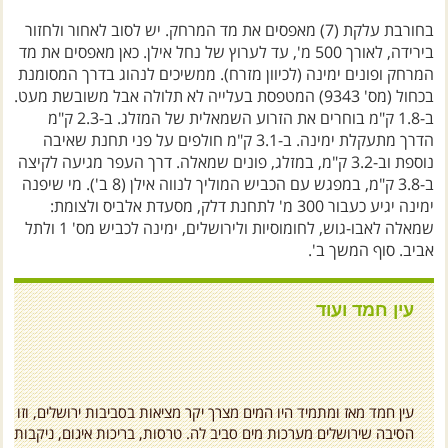
בחורבת עלקת (7) מאפסים את מד המרחק. יש לסוב לאחור ולחזור
בירידה, לאורך 500 מ', עד לערוץ של נחל אילן. כאן מאפסים את מד
המרחק ופונים ימינה (לכיוון מזרח). ממשיכים לנהוג בדרך המסומנת
בכחול (מס' 9343) המטפסת בעלייה לא תלולה אבל משובשת מעט.
ב-1.8 ק"מ בוחרים את הזרוע השמאלית של המזלג. ב-2.3 ק"מ
הדרך מתעקלת ימינה. ב-3.1 ק"מ חולפים על פני תחנת שאיבה
נוספת וב-3.2 ק"מ, במזלג, פונים שמאלה. דרך העפר מגיעה לקיצה
ב-3.8 ק"מ, במפגש עם הכביש המוליך לנווה אילן (8 ב'). מי שיפנה
ימינה יגיע כעבור 300 מ' לתחנת דלק, מסעדת אלביס ולצומת:
שמאלה לאבו-גוש, לחומוסיות ולירושלים, ימינה לכביש מס' 1 ולתל
אביב. סוף המשך ב'.
עין חמד ועוד
עין חמד מאז ומתמיד היו המים מצרך יקר מציאות בסביבות ירושלים, וזו
הסיבה שירושלים מערכות מים סביב לה. טרסות, בריכות איגום, ניקבות