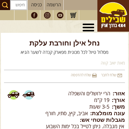
הרשמה
כניסה
טיולי 4X4
בארץ
מסעות
בעולם
נחל אילן וחורבת עלקת
מסלול טיול לכל מכונית מפארק קנדה לשער הגיא
טיולים
לרכב פנאי
מאת יואב קווה
הדרכות
נהיגה
המדריכים
שלנו
שלח לחבר
שלח להדפסה
חנות
שבילים
אזור:
הרי ירושלים והשפלה
הירשמו לניוזלטר שבילים
אורך:
19 ק"מ
משך:
3-5 שעות
הבלוג של יואב קווה
עונה מומלצת:
אביב, קיץ, סתיו, חורף
מגבלות שטחי אש:
פודקאסט ג'יפאות
אין מגבלה. ניתן לטייל בכל ימות השבוע