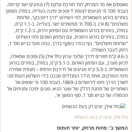
מאפסים את מד המרחק לצד חורבת עלקת (7) ונוהגים ישר קדימה.
כעבור 100 מ' מגיעים לצומת T ופונים ימינה בעלייה. במזלג הסמוך
בוחרים בזרוע השמאלית, לפי השילוט "דרך דיפנבקר, שלוחת
משלטים" (8 א'). ב-700 מ' ממשיכים ישר, בעלייה. ב-1.1 ק"מ,
במזלג, בוחרים בזרוע השמאלית עם הסימון הירוק. ב-1.2 ק"מ,
במזלג, בוחרים בזרוע הימנית, עם הסימון האדום ולפי השילוט
"שלוחת משלטים". נוף נהדר נשקף בדרך, גבוה מעל כביש מס' 1,
רחוק לעבר השפלה.
ב-4.6 ק"מ חוזרים לדרך שלצד ערוץ נחל אילן (5) ופונים שמאלה,
לכיוון מערב, עם הסימון האדום. ב-5.1 ק"מ, במזלג, בוחרים בזרוע
השמאלית. ב-5.3 ק"מ מגיעים אל ח'ירבת חרסיס – מצודת שמירה
מימי הטורקים, אחת מ-17 המגדלים שנבנו בידי השלטון העות'מני
לאורך הדרך מיפו לירושלים ב-1869. כעבור 100 מ' יוצאים אל
האחוריים של תחנת הדלק של שער הגיא. פונים ימינה ומגיחים אל
ההמולה של כביש מס' 1. סוף המשך א'.
נחל אילן. זורם רק בעת הגשמים
המשך ב': פחות מרחק, יותר חומוס