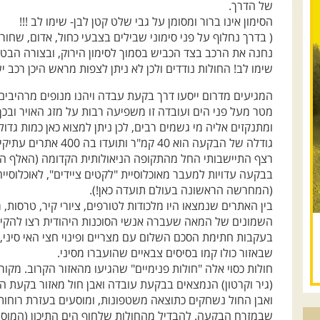
של הדרך.
הסימון אינו ברור ומסומן על גבי שלט קטן לבן- שימו לב !!!
( בדרך נחלוף על פני סימוני שבילים בצבעי כחול, אדום, שחור
נחנה את הרכב בצד הכביש בסמוך לסימון הירוק, ובצורה הבטו
שימו לב! החולות נודדים ולכן לא ניתן לצפות מראש היכן רכב 
מטר מעל פני הים ועובדה זו משפיעה רבות על מזג האויר ובכך ג
ומתנקזים אליה מי גשמים רבים, לכן ניתן למצוא כאן כמות גדו
גודלה של הבקעה הוא 40 ק
בבקעה עדויות למעבר מאוכלוסיית "לקטים ציידים", לאוכלוס
(המחרשה הראשונה בעולם תועדה כאן!).
בין האתרים שנמצאו היו מלכודות לטורפים, ציורי קיר, טרסות,
השמונים של המאה שעברה אנשי הסוכנות היהודית רצו להקי
בעקבות חתימת הסכם השלום עם מצריים ופינוי חצי האי סיני, 
שבאזור כולו קמו בסיסים צבאיים שהועברו מסיני.
חולות כסוי אלה "חולות פנימיים" שהגיעו מהאזור הקרוב. מקור
(גיר וקרטון) הנמצאים בבקעת עובדה ואבן חול מאזור בקעת הי
ואבן החול נשחקים כתוצאה משטפונות, ומוסעים בעזרת רוחות 
שבמזרח הבקעה. להבדיל מהחולות שלחוף הים התיכון (המוסעי