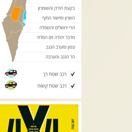
בקעת הירדן והשומרון
השרון ומישור החוף
הרי ירושלים והשפלה
מדבר יהודה וים המלח
צפון ומערב הנגב
הר הנגב והערבה
רכב שטח רך
רכב שטח קשוח