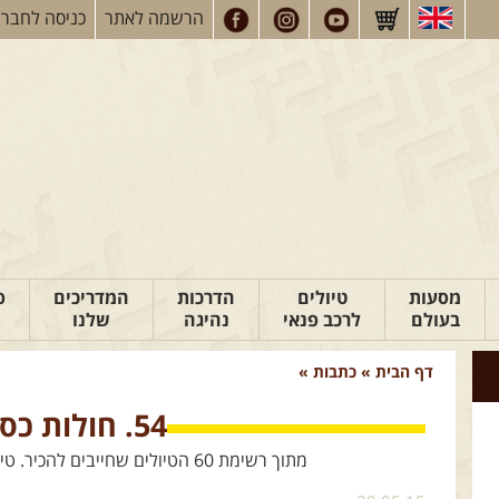
הרשמה
לאתר
כניסה
לחברי
מסעות
טיולים
הדרכות
המדריכים
פ
בעולם
לרכב פנאי
נהיגה
שלנו
דף הבית
»
כתבות
»
54. חולות כסוי
מתוך רשימת 60 הטיולים שחייבים להכיר. טיול מס` 54 - חולות כסוי