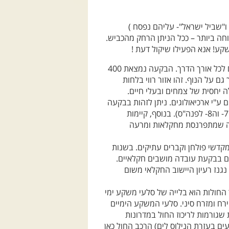
 ו"שביל ישראל"- עליהם נפסח )
חה ביותר – ככל הניתן הרחק מהכביש.
ישקע! אנא הפעילו שיקול דעת !
המגיעים מדרום ייסעו דרך בקעת עבדה ויהנו מנופים מרהיבים לכל אורך הדרך. הבקעה נמצאת 400
ם על הנוף. זהו אזור רווי בלחות
לה יחסית של צמחים ובעלי חיים.
מ"ר ותועדו בה 400 אתרים עתיקים ע"י ארכיאולוגים. ניתן לזהות בבקעה
רצף התיישבותי החל מהתקופה הניאולותית הקדומה (האלף ה7- וה8- לפנה"ס). בנוסף, קיימות
ייה שמתפרנסת מחקלאות ומרעה
 מקדשי פולחן וקברים עתיקים. בשנות
ם בבקעת עובדה מושבים חקלאיים.
נגנז רעיון היישוב החקלאי משום
 החולות הוא בלייה של סלעי משקע ימי
רח ומזרח סיני. סלעי המשקע הימיים
שגורמות לריכוז החול במדרונות
ם בעזרת הנילוס לים) הרכב החול כאן