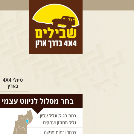
טיולי 4X4
בארץ
בחר מסלול לניווט עצמי
רמת הגולן וגליל עליון
גליל תחתון ועמקים
כרמל ורמות מנשה