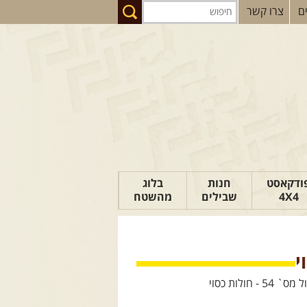
ם
צרו קשר
ודקאסט
חנות
בלוג
4X4
שבילים
מהשטח
הבלוג של יואב
פודקאסט ג'יפאות
טיפים לנהיגה
כתבות