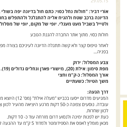
29.05.15
אוֹרי דביר: "חולות נחל כסוי: כתם חול בדיונה יפה בשו
הדיונה ברכב שטח ולהגיח אליה להתגלגל ולהתפלש בחול
ולטייל בשביל מעט מעגלי. יופי של מקום, יופי של מסלול"
חולות כסוי. מתוך אתר החברה להגנת הטבע
לאחר טיפוס קצר ולא קשה תתגלה הדיונה לעיניכם בצורה מפ
בפניה…
צבע המסלול: ירוק
מפת סימון: אילת (20), מישורי פארן ונחלים גדולים (19).
אורך המסלול: כ-ק"מ וחצי
משך הטיול: כשעתיים
דרך הגעה:
המגיעים מדרום ייסע
עובדה. נוסעים צפונה כ-50 דקות מרגע היציאה 
לכוון שחרות.
כעת יש לפנות ימינה ולנסוע דרום מזרחה עוד כ- 10 דקות.
מכאן מומלץ לאפס את הספידומטר