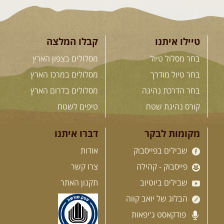
קירגיסטאן – בעקבות הנוודים,
דרך השטח
מסע שטח לאחת המדינות הפראיות
והמרגשות בעולם. קירגיסטאן היא לא ...
[המשך]
טיילו איתנו
קבלו המלצה
בחר מסלול טיול
מסלולים בצפון הארץ
26.08-02.09.2026
- גאורגיה,
בחר טיול מודרך
מסלולים במרכז הארץ
חבל סוונטי: מסע אל ארץ
בחר הדרכת נהיגה
מסלולים בדרום הארץ
המגדלים של הקווקז
הקווקז הגבוה מחכה לכם: נתיבי שטח
קורס נהיגת שטח
טיפים לשטח
מרהיבים, פסגות מושלגות, אירוח ...
[המשך]
מקומות לבקר
דברו איתנו
שבילים בפייסבוק
אודות
23-29.09.2026
- סוכות – טיול
ג'יפים גאורגיה: שטח פראי, לב
פייסבוק - קהילה
צרו קשר
פתוח
שבילים ביוטיוב
תקנון האתר
בין רכס הקווקז הנמוך לגבוה, בין נהרות
שוצפים למעברי הרים ...
[המשך]
הבלוג של יואב קווה
פודקאסט ג'יפאות