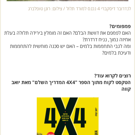
לנדרובר דיסקברי 4 נכנס למורד תלול / צילום: רונן טופלברג
פמפומים?
האם לפמפם את דוושת הבלם? האם זה מומלץ בירידה תלולה בעלת
אחיזה נמוך, נניח דרדרת?
ומה לגבי התחממות בלמים – האם יש סכנה מוחשית להתחממות
ודעיכת בלמים?
רוצים לקרוא עוד?
הטקסט לקוח מתוך הספר "4X4 המדריך השלם" מאת יואב
קווה