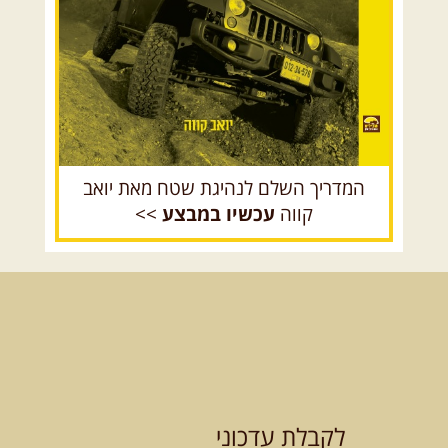
[המשך]
רכב שטח רך
רכב שטח קשוח
08.08.2026
שבת
- חדש!
פסגות ומעיינות בגליל הירוק
נתחיל במקום קדוש ומיוחד – נבי
סבלאן בחורפיש, נמשיך בנסיעת ...
[המשך]
המדריך השלם לנהיגת שטח מאת יואב
קווה
עכשיו במבצע
>>
12.08.2026
רביעי
- רכבי פנאי
בשבילי עמק המעיינות
מי לא צריך בימים אלו קצת טבע
ואנרגיות טובות .... מועדון ...
[המשך]
12-13.08.2026
רביעי-חמישי
-
בלדה בין כוכבים במכתש רמון-
לקבלת עדכוני
למגוון רכבי שטח