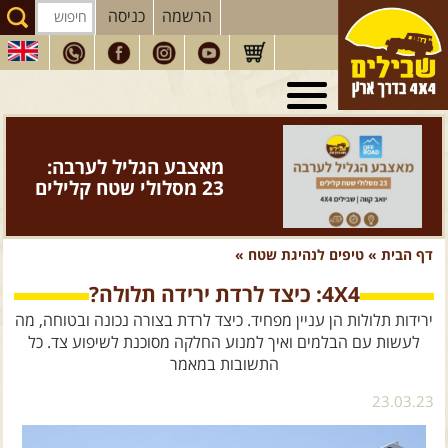
הרשמה
כניסה
טיולי 4X4
בארץ
מסעות
בעולם
מאצבע הגליל לערבה:
טיולים
לרכב פנאי
23 מסלולי שטח קלילים
הדרכות
נהיגה
דף הבית
»
טיפים לנהיגת שטח
»
המדריכים
שלנו
4X4: כיצד לרדת ירידה תלולה?
חנות
שבילים
ירידות תלולות הן עניין מפחיד. כיצד לרדת בצורה נכונה ובטוחה, מה
הירשמו לניוזלטר שבילים
לעשות עם הבלמים ואיך למנוע החלקה מסוכנת לשיפוע צד. כל
התשובות במאמר
הבלוג של יואב קווה
23.03.23
פודקאסט ג'יפאות