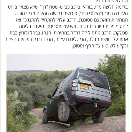
וגם לא פחות מדי.
בלימה חלשה מדי, בוודאי ברכב כביש-שטח "רך" שלא מצויד ביחס
העברה נמוך ("הילוכי כוח") פירושה גלישה מהירה מדי במורד.
המהירות הזאת גם מסוכנת. הרכב עלול להתחיל להתנדנד ואז
לחטוף מכות מיותרות בגחון. ויש עוד תסריט: בהיעדר בלימה
מספקת, הרכב מתחיל להידרדר במהירות, הנהג נבהל ולוחץ בבת
אחת על דוושת הבלם, הגלגלים ננעלים, הרכב נזרק בפראות הצידה
ונקלע לשיפוע צד חריף ומסוכן.