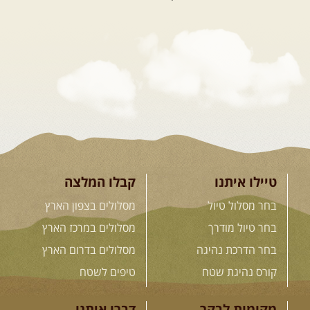
26.08-02.09.2026
- גאורגיה,
חבל סוונטי: מסע אל ארץ
המגדלים של הקווקז
הקווקז הגבוה מחכה לכם: נתיבי שטח
מרהיבים, פסגות מושלגות, אירוח ...
[המשך]
23-29.09.2026
- סוכות – טיול
ג'יפים גאורגיה: שטח פראי, לב
פתוח
בין רכס הקווקז הנמוך לגבוה, בין נהרות
שוצפים למעברי הרים ...
[המשך]
טיילו איתנו
קבלו המלצה
בחר מסלול טיול
מסלולים בצפון הארץ
בחר טיול מודרך
מסלולים במרכז הארץ
לכל המסעות בעולם
בחר הדרכת נהיגה
מסלולים בדרום הארץ
קורס נהיגת שטח
טיפים לשטח
.
הדרכות נהיגה
.