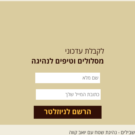
מסלול חדש בצפון רמת הגולן בהובלת
מדריך תושב האזור. המסלול ...
[המשך]
לכל הטיולים
לקבלת עדכוני
מסלולים וטיפים לנהיגה
.
מסעות בעולם
.
12-22.08.2026
- טיול ג'יפים
קירגיסטאן – בעקבות הנוודים,
דרך השטח
מסע שטח לאחת המדינות הפראיות
והמרגשות בעולם. קירגיסטאן היא לא ...
הרשם לניוזלטר
[המשך]