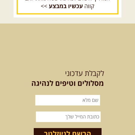
קווה
עכשיו במבצע
>>
14.08.2026
שישי
- מעיינות
ואתגרים בצפון הרמה
מסלול חדש בצפון רמת הגולן בהובלת
מדריך תושב האזור. המסלול ...
[המשך]
לכל הטיולים
לקבלת עדכוני
מסלולים וטיפים לנהיגה
.
מסעות בעולם
.
12-22.08.2026
- טיול ג'יפים
קירגיסטאן – בעקבות הנוודים,
דרך השטח
מסע שטח לאחת המדינות הפראיות
והמרגשות בעולם. קירגיסטאן היא לא ...
הרשם לניוזלטר