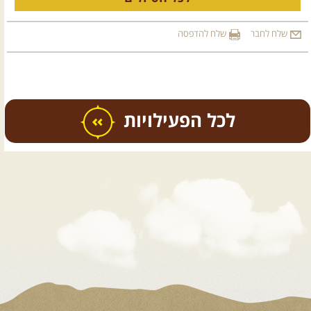
שלח לחבר
שלח להדפסה
כל הפעילויות
.
טיולים מודרכים בארץ
.
07.08.2026
שישי
- קיץ רטוב
ברמת סירין
רמת סירין ונחל תבור- שילוב מיוחד של
נופי עמק והר, ...
[המשך]