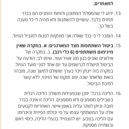
למאחרים.
ידוע לי שהמסלול המתוכנן ולוחות הזמנים הם בגדר
תחזית בלבד, עשויים להשתנות ולא תהיה לי כל טענה
בשל כך.
הוסבר לי כי בכל שאלה אני מוזמן/ת לפנות למוביל הטיול.
ביטול השתתפות מצד המארגנים: א. במקרה שאין
מינימום משתתפים (6 כלי רכב).
ב. במקרה של
אילוצים שונים כגון מזג אוויר ועוד. שימו לב: הודעה על
הביטול תישלח לנרשמים עד יום אחד לפני מועד הטיול.
במקרה כזה יינתן זיכוי בערך ששולם למשך שנה, מובהר
בזאת שלאחר שנה יפוג תוקפו של הזיכוי, ללא קשר
לסיבת הביטול.
הליכה ברגל: יתכן שבפעילות תשולב הליכה רגלית
בשבילים מסומנים ולא מסומנים. הליכה זו אינה בגדר
חובה וניתן לוותר עליה באופן אישי. האחריות לקטעים
אלה על המשתתף עצמו על פי יכולתו הפיזית והיכרותו
עם הליכה בטבע. יש להצטייד בנעלי הליכה, כיסוי ראש
ובשתייה מספקת.