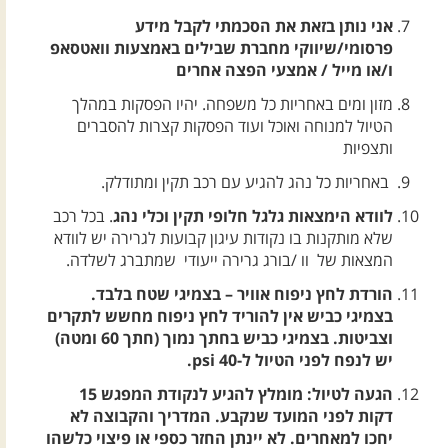
אני נותן בזאת את הסכמתי לקבל מידע
פרסומי/שיווקי מחברת שבילים באמצעות וואטסאפ
ו/או מייל / אמצעי הפצה אחרים
מזון ומים באחריות כל משפחה. יהיו הפסקות במהלך
הטיול למנוחה ואוכל ועוד הפסקות קצרות להסברים
ותצפיות
באחריות כל נהג להגיע עם רכב תקין ומתודלק.
לוודא הימצאות גלגל חלופי תקין וכלי נהג
. בכל רכב
שלא מותקנות בו נקודות עיגון קבועות לגרירה יש לוודא
המצאות של וו /בורג גרירה ייעודי שמתברג לשלדה.
הורדת לחץ ניפוח אוויר – בצמיגי שטח בלבד.
בצמיגי כביש אין להוריד לחץ ניפוח מחשש לתקרים
וצביטות. בצמיגי כביש בחתך נמוך (חתך 60 ומטה)
יש לנפח לפני הטיול ל-40 psi.
הגעה לטיול: מומלץ להגיע לנקודת המפגש 15
דקות לפני המועד שנקבע. המדריך והקבוצה לא
יחכו למאחרים. לא יינתן החזר כספי או פיצוי כלשהו