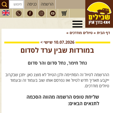
הרשמה
כניסה
טיולי 4X4
בארץ
דף הבית
»
טיולים מודרכים
»
מסעות
בעולם
10.07.2026
שישי
>
טיולים
לרכב פנאי
במורדות שבין ערד לסדום
הדרכות
נהיגה
נחל חימר, נחל סדום והר סדום
המדריכים
שלנו
ההרשמה לטיול זה הסתיימה ולכן הטיול לא מוצג כאן. יתכן שבקרוב
חנות
שבילים
ייקבע תאריך חדש לטיול ואז נפרסם אותו שוב בעמוד זה ובעמוד
הירשמו לניוזלטר שבילים
טיולים מודרכים.
הבלוג של יואב קווה
שליחת טופס הרשמה מהווה הסכמה
לתנאים הבאים:
פודקאסט ג'יפאות