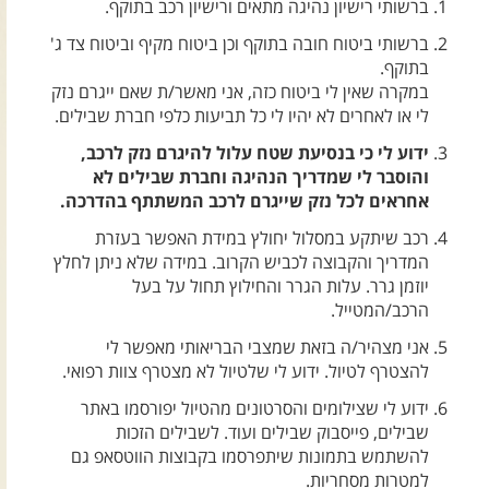
ברשותי רישיון נהיגה מתאים ורישיון רכב בתוקף.
צרו קשר עם שבילים
ברשותי ביטוח חובה בתוקף וכן ביטוח מקיף וביטוח צד ג'
אודות יואב קווה והאתר שבילים
בתוקף.
במקרה שאין לי ביטוח כזה, אני מאשר/ת שאם ייגרם נזק
לי או לאחרים לא יהיו לי כל תביעות כלפי חברת שבילים.
ידוע לי כי בנסיעת שטח עלול להיגרם נזק לרכב,
והוסבר לי שמדריך הנהיגה וחברת שבילים לא
אחראים לכל נזק שייגרם לרכב המשתתף בהדרכה.
רכב שיתקע במסלול יחולץ במידת האפשר בעזרת
המדריך והקבוצה לכביש הקרוב. במידה שלא ניתן לחלץ
יוזמן גרר. עלות הגרר והחילוץ תחול על בעל
הרכב/המטייל.
אני מצהיר/ה בזאת שמצבי הבריאותי מאפשר לי
להצטרף לטיול. ידוע לי שלטיול לא מצטרף צוות רפואי.
ידוע לי שצילומים והסרטונים מהטיול יפורסמו באתר
שבילים, פייסבוק שבילים ועוד. לשבילים הזכות
להשתמש בתמונות שיתפרסמו בקבוצות הווטסאפ גם
למטרות מסחריות.