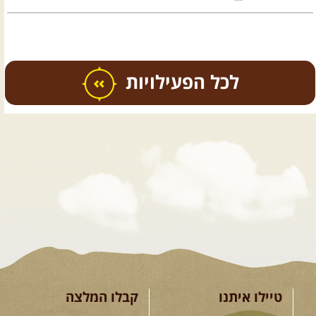
כל הפעילויות
.
טיולים מודרכים בארץ
.
12.08.2026
רביעי
- רכבי פנאי
בשבילי עמק המעיינות
מי לא צריך בימים אלו קצת טבע
ואנרגיות טובות .... מועדון ...
[המשך]
טיילו איתנו
קבלו המלצה
12-13.08.2026
רביעי-חמישי
-