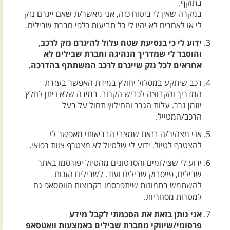
בתוקף.
צרו קשר עם שבילים
במקרה שאין לי ביטוח כזה, אני מאשר/ת שאם ייגרם נזק
אודות יואב קווה והאתר שבילים
לי או לאחרים לא יהיו לי כל תביעות כלפי חברת שבילים.
ידוע לי כי בנסיעת שטח עלול להיגרם נזק לרכב,
והוסבר לי שמדריך הנהיגה וחברת שבילים לא
אחראים לכל נזק שייגרם לרכב המשתתף בהדרכה.
רכב שיתקע במסלול יחולץ במידת האפשר בעזרת
המדריך והקבוצה לכביש הקרוב. במידה שלא ניתן לחלץ
יוזמן גרר. עלות הגרר והחילוץ תחול על בעל
הרכב/המטייל.
אני מצהיר/ה בזאת שמצבי הבריאותי מאפשר לי
להצטרף לטיול. ידוע לי שלטיול לא מצטרף צוות רפואי.
ידוע לי שצילומים והסרטונים מהטיול יפורסמו באתר
שבילים, פייסבוק שבילים ועוד. לשבילים הזכות
להשתמש בתמונות שיתפרסמו בקבוצות הווטסאפ גם
למטרות מסחריות.
אני נותן בזאת את הסכמתי לקבל מידע
פרסומי/שיווקי מחברת שבילים באמצעות וואטסאפ