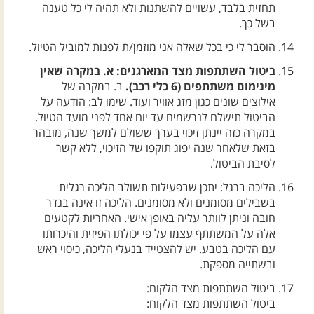
תחזית בלבד, עשויים להשתנות ולא תהיה לי כל טענה
בשל כך.
הוסבר לי כי בכל שאלה אני מוזמן/ת לפנות למוביל הטיול.
ביטול השתתפות מצד המארגנים: א. במקרה שאין
מינימום משתתפים (6 כלי רכב).
ב. במקרה של
אילוצים שונים כגון מזג אוויר ועוד. שימו לב: הודעה על
הביטול תישלח לנרשמים עד יום אחד לפני מועד הטיול.
במקרה כזה יינתן זיכוי בערך ששולם למשך שנה, מובהר
בזאת שלאחר שנה יפוג תוקפו של הזיכוי, ללא קשר
לסיבת הביטול.
הליכה ברגל: יתכן שבפעילות תשולב הליכה רגלית
בשבילים מסומנים ולא מסומנים. הליכה זו אינה בגדר
חובה וניתן לוותר עליה באופן אישי. האחריות לקטעים
אלה על המשתתף עצמו על פי יכולתו הפיזית והיכרותו
עם הליכה בטבע. יש להצטייד בנעלי הליכה, כיסוי ראש
ובשתייה מספקת.
ביטול השתתפות מצד הלקוח:
ביטול השתתפות מצד הלקוח: