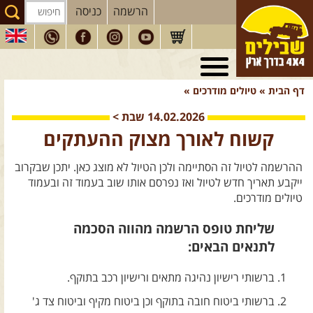
הרשמה
כניסה
טיולי 4X4
בארץ
דף הבית
»
טיולים מודרכים
»
מסעות
בעולם
14.02.2026
שבת
>
טיולים
לרכב פנאי
קשוח לאורך מצוק ההעתקים
הדרכות
נהיגה
ההרשמה לטיול זה הסתיימה ולכן הטיול לא מוצג כאן. יתכן שבקרוב
המדריכים
שלנו
ייקבע תאריך חדש לטיול ואז נפרסם אותו שוב בעמוד זה ובעמוד
טיולים מודרכים.
חנות
שבילים
שליחת טופס הרשמה מהווה הסכמה
הירשמו לניוזלטר שבילים
לתנאים הבאים:
הבלוג של יואב קווה
ברשותי רישיון נהיגה מתאים ורישיון רכב בתוקף.
פודקאסט ג'יפאות
ברשותי ביטוח חובה בתוקף וכן ביטוח מקיף וביטוח צד ג'