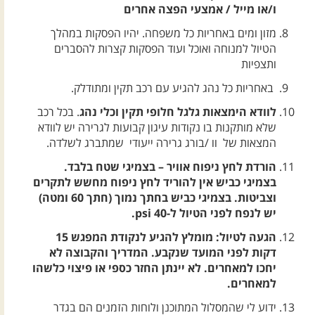
ו/או מייל / אמצעי הפצה אחרים
מזון ומים באחריות כל משפחה. יהיו הפסקות במהלך
הטיול למנוחה ואוכל ועוד הפסקות קצרות להסברים
ותצפיות
באחריות כל נהג להגיע עם רכב תקין ומתודלק.
לוודא הימצאות גלגל חלופי תקין וכלי נהג
. בכל רכב
שלא מותקנות בו נקודות עיגון קבועות לגרירה יש לוודא
המצאות של וו /בורג גרירה ייעודי שמתברג לשלדה.
הורדת לחץ ניפוח אוויר – בצמיגי שטח בלבד.
בצמיגי כביש אין להוריד לחץ ניפוח מחשש לתקרים
וצביטות. בצמיגי כביש בחתך נמוך (חתך 60 ומטה)
יש לנפח לפני הטיול ל-40 psi.
הגעה לטיול: מומלץ להגיע לנקודת המפגש 15
דקות לפני המועד שנקבע. המדריך והקבוצה לא
יחכו למאחרים. לא יינתן החזר כספי או פיצוי כלשהו
למאחרים.
ידוע לי שהמסלול המתוכנן ולוחות הזמנים הם בגדר