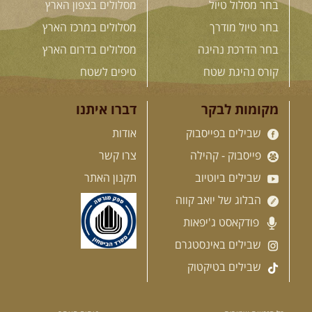
בחר מסלול טיול
מסלולים בצפון הארץ
בלדה בין כוכבים במכתש רמון-
למגוון רכבי שטח
בחר טיול מודרך
מסלולים במרכז הארץ
בחרנו לילה מיוחד לטיול מיוחד!
השמיים יהיו נקיים, הכוכבים ...
בחר הדרכת נהיגה
מסלולים בדרום הארץ
[המשך]
קורס נהיגת שטח
טיפים לשטח
14.08.2026
שישי
- מעיינות
מקומות לבקר
דברו איתנו
ואתגרים בצפון הרמה
שבילים בפייסבוק
אודות
מסלול חדש בצפון רמת הגולן בהובלת
מדריך תושב האזור. המסלול ...
פייסבוק - קהילה
צרו קשר
[המשך]
שבילים ביוטיוב
תקנון האתר
הבלוג של יואב קווה
15.08.2026
שבת
- חדש! נופי
פודקאסט ג'יפאות
הגליל ונחל צלמון
נצא מצומת גולנו למסע שטח מרתק
שבילים באינסטגרם
בגליל. נבקר בקבר יתרו, ...
[המשך]
שבילים בטיקטוק