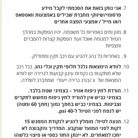
אני נותן בזאת את הסכמתי לקבל מידע
פרסומי/שיווקי מחברת שבילים באמצעות וואטסאפ
ו/או מייל / אמצעי הפצה אחרים
מזון ומים באחריות כל משפחה. יהיו הפסקות במהלך
הטיול למנוחה ואוכל ועוד הפסקות קצרות להסברים
ותצפיות
באחריות כל נהג להגיע עם רכב תקין ומתודלק.
לוודא הימצאות גלגל חלופי תקין וכלי נהג
. בכל רכב
שלא מותקנות בו נקודות עיגון קבועות לגרירה יש לוודא
המצאות של וו /בורג גרירה ייעודי שמתברג לשלדה.
הורדת לחץ ניפוח אוויר – בצמיגי שטח בלבד.
בצמיגי כביש אין להוריד לחץ ניפוח מחשש לתקרים
וצביטות. בצמיגי כביש בחתך נמוך (חתך 60 ומטה)
יש לנפח לפני הטיול ל-40 psi.
הגעה לטיול: מומלץ להגיע לנקודת המפגש 15
דקות לפני המועד שנקבע. המדריך והקבוצה לא
יחכו למאחרים. לא יינתן החזר כספי או פיצוי כלשהו