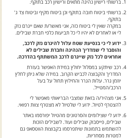
ברשותי רישיון נהיגה מתאים ורישיון רכב בתוקף.
צרו קשר עם שבילים
ברשותי ביטוח חובה בתוקף וכן ביטוח מקיף וביטוח צד ג'
אודות יואב קווה והאתר שבילים
בתוקף.
במקרה שאין לי ביטוח כזה, אני מאשר/ת שאם ייגרם נזק
לי או לאחרים לא יהיו לי כל תביעות כלפי חברת שבילים.
ידוע לי כי בנסיעת שטח עלול להיגרם נזק לרכב,
והוסבר לי שמדריך הנהיגה וחברת שבילים לא
אחראים לכל נזק שייגרם לרכב המשתתף בהדרכה.
רכב שיתקע במסלול יחולץ במידת האפשר בעזרת
המדריך והקבוצה לכביש הקרוב. במידה שלא ניתן לחלץ
יוזמן גרר. עלות הגרר והחילוץ תחול על בעל
הרכב/המטייל.
אני מצהיר/ה בזאת שמצבי הבריאותי מאפשר לי
להצטרף לטיול. ידוע לי שלטיול לא מצטרף צוות רפואי.
ידוע לי שצילומים והסרטונים מהטיול יפורסמו באתר
שבילים, פייסבוק שבילים ועוד. לשבילים הזכות
להשתמש בתמונות שיתפרסמו בקבוצות הווטסאפ גם
למטרות מסחריות.