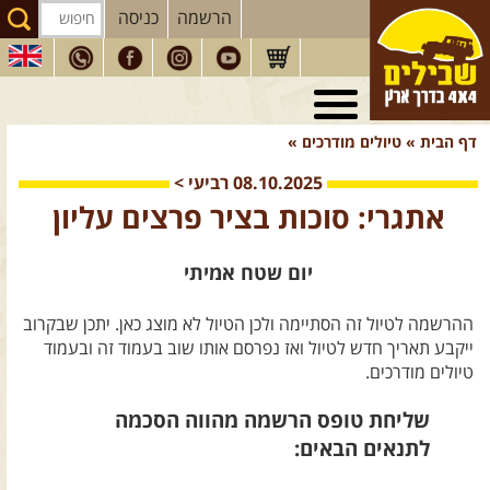
הרשמה
כניסה
טיולי 4X4
בארץ
דף הבית
»
טיולים מודרכים
»
מסעות
בעולם
08.10.2025
רביעי
>
טיולים
לרכב פנאי
אתגרי: סוכות בציר פרצים עליון
הדרכות
נהיגה
יום שטח אמיתי
המדריכים
שלנו
ההרשמה לטיול זה הסתיימה ולכן הטיול לא מוצג כאן. יתכן שבקרוב
חנות
שבילים
ייקבע תאריך חדש לטיול ואז נפרסם אותו שוב בעמוד זה ובעמוד
הירשמו לניוזלטר שבילים
טיולים מודרכים.
הבלוג של יואב קווה
שליחת טופס הרשמה מהווה הסכמה
לתנאים הבאים:
פודקאסט ג'יפאות