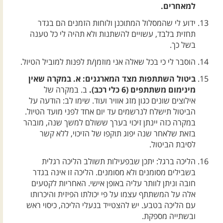
למאחרים.
ידוע לי שהמסלול המתוכנן ולוחות הזמנים הם בגדר
תחזית בלבד, עשויים להשתנות ולא תהיה לי כל טענה
בשל כך.
הוסבר לי כי בכל שאלה אני מוזמן/ת לפנות למוביל הטיול.
ביטול השתתפות מצד המארגנים: א. במקרה שאין
מינימום משתתפים (6 כלי רכב).
ב. במקרה של
אילוצים שונים כגון מזג אוויר ועוד. שימו לב: הודעה על
הביטול תישלח לנרשמים עד יום אחד לפני מועד הטיול.
במקרה כזה יינתן זיכוי בערך ששולם למשך שנה, מובהר
בזאת שלאחר שנה יפוג תוקפו של הזיכוי, ללא קשר
לסיבת הביטול.
הליכה ברגל: יתכן שבפעילות תשולב הליכה רגלית
בשבילים מסומנים ולא מסומנים. הליכה זו אינה בגדר
חובה וניתן לוותר עליה באופן אישי. האחריות לקטעים
אלה על המשתתף עצמו על פי יכולתו הפיזית והיכרותו
עם הליכה בטבע. יש להצטייד בנעלי הליכה, כיסוי ראש
ובשתייה מספקת.