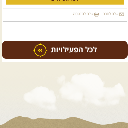
שלח לחבר
שלח להדפסה
כל הפעילויות
.
טיולים מודרכים בארץ
.
07.08.2026
שישי
- קיץ רטוב
ברמת סירין
רמת סירין ונחל תבור- שילוב מיוחד של
נופי עמק והר, ...
[המשך]