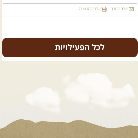
שלח לחבר
שלח להדפסה
כל הפעילויות
.
טיולים מודרכים בארץ
.
08.08.2026
שבת
- חדש! פסגות ומעיינות בגליל הירוק
נתחיל במקום קדוש ומיוחד – נבי סבלאן בחורפיש, נמשיך בנסיעת ...
[המשך]
12.08.2026
רביעי
- רכבי פנאי בשבילי עמק המעיינות
מי לא צריך בימים אלו קצת טבע ואנרגיות טובות .... מועדון ...
[המשך]
12-13.08.2026
רביעי-חמישי
- בלדה בין כוכבים במכתש רמון-