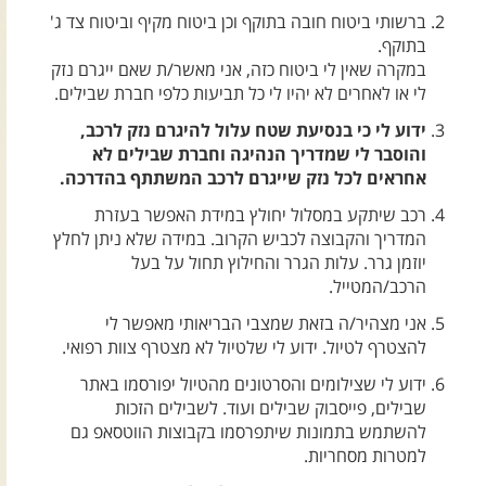
צרו קשר עם שבילים
ברשותי ביטוח חובה בתוקף וכן ביטוח מקיף וביטוח צד ג'
בתוקף.
אודות יואב קווה והאתר שבילים
במקרה שאין לי ביטוח כזה, אני מאשר/ת שאם ייגרם נזק
לי או לאחרים לא יהיו לי כל תביעות כלפי חברת שבילים.
ידוע לי כי בנסיעת שטח עלול להיגרם נזק לרכב,
והוסבר לי שמדריך הנהיגה וחברת שבילים לא
אחראים לכל נזק שייגרם לרכב המשתתף בהדרכה.
רכב שיתקע במסלול יחולץ במידת האפשר בעזרת
המדריך והקבוצה לכביש הקרוב. במידה שלא ניתן לחלץ
יוזמן גרר. עלות הגרר והחילוץ תחול על בעל
הרכב/המטייל.
אני מצהיר/ה בזאת שמצבי הבריאותי מאפשר לי
להצטרף לטיול. ידוע לי שלטיול לא מצטרף צוות רפואי.
ידוע לי שצילומים והסרטונים מהטיול יפורסמו באתר
שבילים, פייסבוק שבילים ועוד. לשבילים הזכות
להשתמש בתמונות שיתפרסמו בקבוצות הווטסאפ גם
למטרות מסחריות.