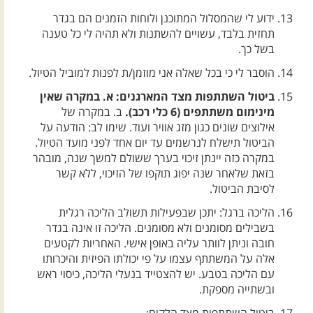
ידוע לי שהמסלול המתוכנן ולוחות הזמנים הם בגדר
תחזית בלבד, עשויים להשתנות ולא תהיה לי כל טענה
בשל כך.
הוסבר לי כי בכל שאלה אני מוזמן/ת לפנות למוביל הטיול.
ביטול השתתפות מצד המארגנים: א. במקרה שאין
מינימום משתתפים (6 כלי רכב).
ב. במקרה של
אילוצים שונים כגון מזג אוויר ועוד. שימו לב: הודעה על
הביטול תישלח לנרשמים עד יום אחד לפני מועד הטיול.
במקרה כזה יינתן זיכוי בערך ששולם למשך שנה, מובהר
בזאת שלאחר שנה יפוג תוקפו של הזיכוי, ללא קשר
לסיבת הביטול.
הליכה ברגל: יתכן שבפעילות תשולב הליכה רגלית
בשבילים מסומנים ולא מסומנים. הליכה זו אינה בגדר
חובה וניתן לוותר עליה באופן אישי. האחריות לקטעים
אלה על המשתתף עצמו על פי יכולתו הפיזית והיכרותו
עם הליכה בטבע. יש להצטייד בנעלי הליכה, כיסוי ראש
ובשתייה מספקת.