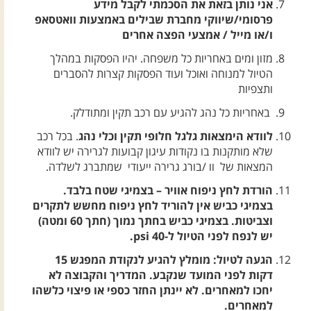
אני נותן בזאת את הסכמתי לקבל מידע
פרסומי/שיווקי מחברת שבילים באמצעות וואטסאפ
ו/או מייל / אמצעי הפצה אחרים
מזון ומים באחריות כל משפחה. יהיו הפסקות במהלך
הטיול למנוחה ואוכל ועוד הפסקות קצרות להסברים
ותצפיות
באחריות כל נהג להגיע עם רכב תקין ומתודלק.
לוודא הימצאות גלגל חלופי תקין וכלי נהג
. בכל רכב
שלא מותקנות בו נקודות עיגון קבועות לגרירה יש לוודא
המצאות של וו /בורג גרירה ייעודי שמתברג לשלדה.
הורדת לחץ ניפוח אוויר – בצמיגי שטח בלבד.
בצמיגי כביש אין להוריד לחץ ניפוח מחשש לתקרים
וצביטות. בצמיגי כביש בחתך נמוך (חתך 60 ומטה)
יש לנפח לפני הטיול ל-40 psi.
הגעה לטיול: מומלץ להגיע לנקודת המפגש 15
דקות לפני המועד שנקבע. המדריך והקבוצה לא
יחכו למאחרים. לא יינתן החזר כספי או פיצוי כלשהו
למאחרים.