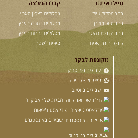
טיילו איתנו
קבלו המלצה
למגוון רכבי שטח
בחרנו לילה מיוחד לטיול מיוחד! השמיים יהיו נקיים, הכוכבים ...
[המשך]
בחר מסלול טיול
מסלולים בצפון הארץ
בחר טיול מודרך
מסלולים במרכז הארץ
14.08.2026
שישי
- מעיינות ואתגרים בצפון הרמה
מסלול חדש בצפון רמת הגולן בהובלת מדריך תושב האזור. המסלול ...
[המשך]
בחר הדרכת נהיגה
מסלולים בדרום הארץ
קורס נהיגת שטח
טיפים לשטח
15.08.2026
שבת
- חדש! נופי הגליל ונחל צלמון
נצא מצומת גולנו למסע שטח מרתק בגליל. נבקר בקבר יתרו, ...
[המשך]
מקומות לבקר
21-22.08.2026
שישי-שבת
- מלח מים ושמים – טיולילה עם
זריחה
שבילים בפייסבוק
האם אתם מחפשים חוויה מיוחדת בטבע? מחפשים חוויה שתעניק לכם ...
פייסבוק - קהילה
[המשך]
שבילים ביוטיוב
לכל הטיולים
הבלוג של יואב קווה
פודקאסט ג'יפאות
.
מסעות בעולם
.
שבילים באינסטגרם
שבילים בטיקטוק