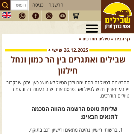
הרשמה
כניסה
טיולי 4X4
בארץ
דף הבית
»
טיולים מודרכים
»
מסעות
בעולם
26.12.2025
שישי
>
טיולים
לרכב פנאי
שבילים ואתגרים בין הר כמון ונחל
הדרכות
נהיגה
חילזון
המדריכים
שלנו
ההרשמה לטיול זה הסתיימה ולכן הטיול לא מוצג כאן. יתכן שבקרוב
חנות
שבילים
ייקבע תאריך חדש לטיול ואז נפרסם אותו שוב בעמוד זה ובעמוד
טיולים מודרכים.
הירשמו לניוזלטר שבילים
שליחת טופס הרשמה מהווה הסכמה
הבלוג של יואב קווה
לתנאים הבאים:
פודקאסט ג'יפאות
ברשותי רישיון נהיגה מתאים ורישיון רכב בתוקף.