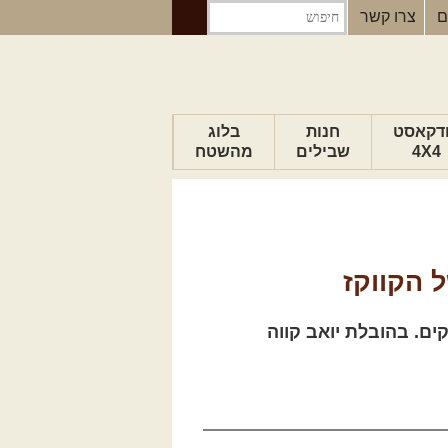
ם
צרו קשר
דקאסט
חנות
בלוג
4X4
שבילים
מהשטח
הבלוג של יואב
פודקאסט ג'יפאות
טיפים לנהיגה
 הקווקז
כתבות