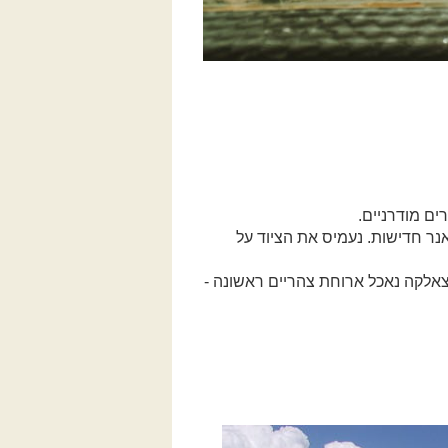
ים מודרניים.
עופה נקבל את פניכם עם ארוחת בוקר קלה (מישהו אמר חצ'פורי?) ושורה מסודרת של טויוטה 4ראנר חדישות. נעמיס את הציוד על
צאלקה נאכל ארוחת צהריים ראשונה -