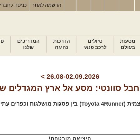
הרשמה
לאתר
כניסה
לחברי
מסעות
טיולים
הדרכות
המדריכים
פו
בעולם
לרכב פנאי
נהיגה
שלנו
>
26.08-02.09.2026
 חבל סוונטי: מסע אל ארץ המגדלים של
ם. בהובלת יואב קווה
היציאה מובטחת!