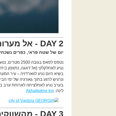
DAY 2 - אל מערות המלכה תמר
יום של שטח פראי, כפרים נשכחי
נטפס לפאס בגו
נגיע לאחלקלקי (
אל דאגה, נתאמן ביח
ונרגיש לרגע בתוך גאורגיה של ימי הבינ
בערב נגיע לאחלציחה לארוחת ערב במ
לינה:
Akhaltsikhe Inn
DAY 3 - מהשווקים המקומיים אל פסגות הקווקז