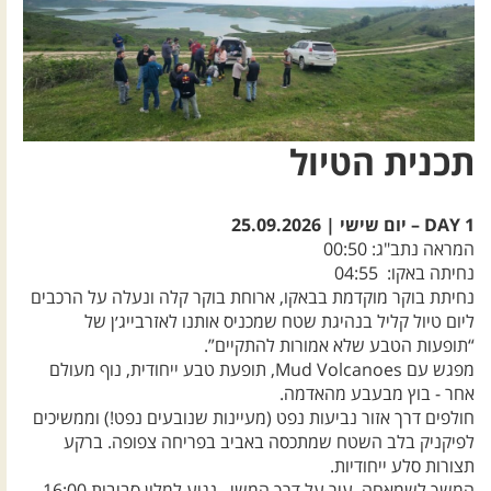
תכנית הטיול
DAY 1 – יום שישי | 25.09.2026
המראה נתב"ג: 00:50
נחיתה באקו: 04:55
נחיתת בוקר מוקדמת בבאקו, ארוחת בוקר קלה ונעלה על הרכבים
ליום טיול קליל בנהיגת שטח שמכניס אותנו לאזרבייג׳ן של
“תופעות הטבע שלא אמורות להתקיים”.
מפגש עם Mud Volcanoes, תופעת טבע ייחודית, נוף מעולם
אחר - בוץ מבעבע מהאדמה.
חולפים דרך אזור נביעות נפט (מעיינות שנובעים נפט!) וממשיכים
לפיקניק בלב השטח שמתכסה באביב בפריחה צפופה. ברקע
תצורות סלע ייחודיות.
המשך לשמאחה, עיר על דרך המשי. נגיע למלון סביבות 16:00,