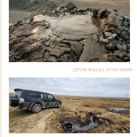
תופעה ייחודית. בוץ געשי אזרבייג'ן