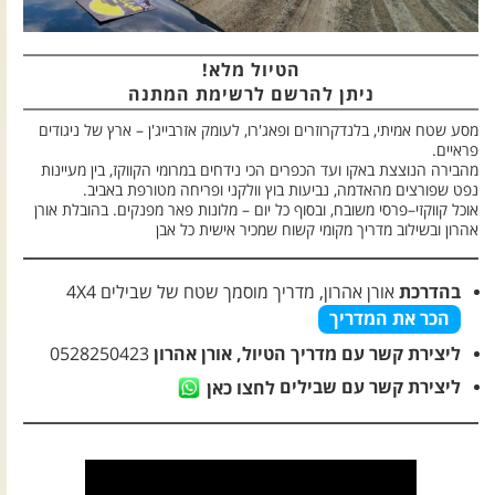
צרו קשר עם שבילים
אודות יואב קווה והאתר שבילים
הטיול מלא!
ניתן להרשם לרשימת המתנה
מסע שטח אמיתי, בלנדקרוזרים ופאג'רו, לעומק אזרבייג'ן – ארץ של ניגודים
פראיים.
מהבירה הנוצצת באקו ועד הכפרים הכי נידחים במרומי הקווקז, בין מעיינות
נפט שפורצים מהאדמה, נביעות בוץ וולקני ופריחה מטורפת באביב.
אוכל קווקזי–פרסי משובח, ובסוף כל יום – מלונות פאר מפנקים. בהובלת אורן
אהרון ובשילוב מדריך מקומי קשוח שמכיר אישית כל אבן
בהדרכת
אורן אהרון
, מדריך
מוסמך שטח
של שבילים
4X4
הכר את המדריך
ליצירת קשר עם מדריך הטיול, אורן אהרון
0528250423
ליצירת קשר עם שבילים
לחצו כאן