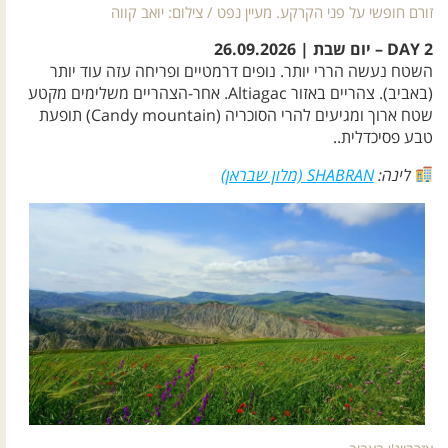
זורם חופשי על פני הקרקע. מעיין נפט / צילום: יואב קווה
DAY 2 – יום שבת | 26.09.2026
השטח נעשה הררי יותר. נופים דרמטיים ופריחה עזה עוד יותר
(באביב). צהריים באזור Altiagac. אחר-הצהריים משלימים מקטע
שטח ארוך ומגיעים להרי הסוכריה (Candy mountain) תופעת
טבע פסיכדלית..
לינה:
SHABRAN (מלון שבראן)