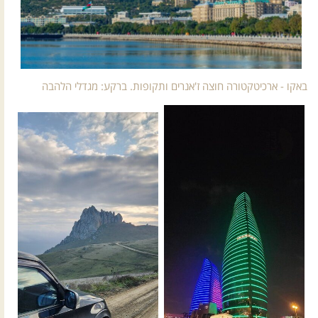
באקו - ארכיטקטורה חוצה ז'אנרים ותקופות. ברקע: מגדלי הלהבה