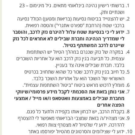
ברשותי רישיון נהיגה בינלאומי מתאים. גיל מינימום – 23
ושנתיים ותק.
יש להצטייד בביטוח נסיעות (בריאות ומטען) הכולל נסיעה
ברכבי שטח (הרחבת "ספורט אתגרי") והטסה רפואית.
ידוע לי כי בנסיעת שטח עלול להיגרם נזק לרכב, והוסבר
לי שמדריך הנהיגה וחברת שבילים לא אחראים לכל נזק
שייגרם לרכב המשתתף בטיול.
במקרה של נזק שנגרם במהלך הטיול יש השתתפות
עצמית. כל תביעה בגין נזק לרכב הוא על אחריות השוכרים
בלבד. חברת שבילים אינה צד בעניין.
כל חיוב בגין נזק לרכב שכור כל שהוא שתחויב בכרטיס
האשראי של השוכר הוא על אחריות השוכר בלבד.
מומלץ לרכוש מראש ביטוח "ביטול השתתפות עצמית".
אני נותן בזאת את הסכמתי לקבל מידע פרסומי/שיווקי
מחברת שבילים באמצעות וואטסאפ ו/או מייל / אמצעי
הפצה אחרים
בקבלת הרכב, יש לבחון אותו בקפידה ולתעד כל פגם.
אני מצהיר/ה בזאת שמצבי הבריאותי מאפשר לי להצטרף
להדרכה. ידוע לי שלטיול לא מצטרף צוות רפואי.
ידוע לי שצילומים והסרטונים מהטיול יפורסמו באתר