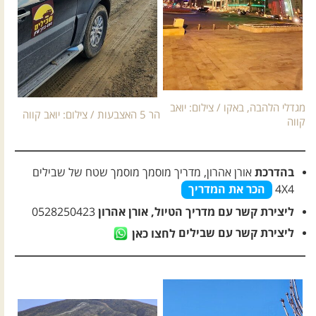
מגדלי הלהבה, באקו / צילום: יואב
הר 5 האצבעות / צילום: יואב קווה
קווה
בהדרכת
אורן אהרון
, מדריך
מוסמך מוסמך שטח
של שבילים
4X4
הכר את המדריך
ליצירת קשר עם מדריך הטיול, אורן אהרון
0528250423
ליצירת קשר עם שבילים
לחצו כאן