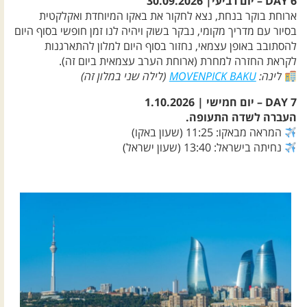
DAY 6 – יום רביעי| 30.09.2026
ארוחת בוקר בנחת, נצא לחקור את באקו המיוחדת ואקלקטית
בסיור עם מדריך מקומי, נבקר בשוק ויהיה לנו זמן חופשי בסוף היום
להסתובב באופן עצמאי, נחזור בסוף היום למלון להתארגנות
לקראת החזרה למחרת (ארוחת הערב עצמאית ביום זה).
לינה:
MOVENPICK BAKU
(לילה שני במלון זה)
DAY 7 – יום חמישי | 1.10.2026
העברה לשדה התעופה.
המראה מבאקו: 11:25 (שעון באקו)
נחיתה בישראל: 13:40 (שעון ישראל)