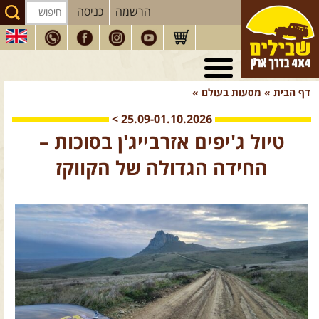
הרשמה
כניסה
טיולי 4X4
בארץ
דף הבית
»
מסעות בעולם
»
מסעות
בעולם
>
25.09-01.10.2026
טיולים
לרכב פנאי
טיול ג'יפים אזרבייג'ן בסוכות –
הדרכות
נהיגה
החידה הגדולה של הקווקז
המדריכים
שלנו
חנות
שבילים
הירשמו לניוזלטר שבילים
הבלוג של יואב קווה
פודקאסט ג'יפאות