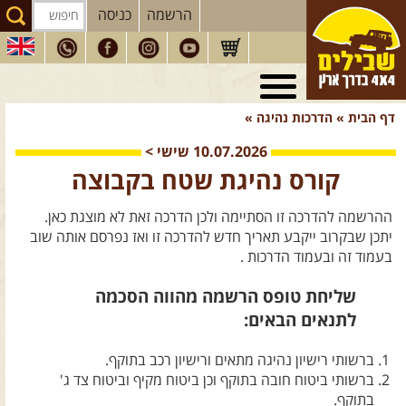
הרשמה
כניסה
טיולי 4X4
בארץ
דף הבית
»
הדרכות נהיגה
»
מסעות
בעולם
10.07.2026
שישי
>
טיולים
לרכב פנאי
קורס נהיגת שטח בקבוצה
הדרכות
נהיגה
ההרשמה להדרכה זו הסתיימה ולכן הדרכה זאת לא מוצגת כאן.
המדריכים
שלנו
יתכן שבקרוב ייקבע תאריך חדש להדרכה זו ואז נפרסם אותה שוב
בעמוד זה ובעמוד הדרכות .
חנות
שבילים
שליחת טופס הרשמה מהווה הסכמה
הירשמו לניוזלטר שבילים
לתנאים הבאים:
הבלוג של יואב קווה
ברשותי רישיון נהיגה מתאים ורישיון רכב בתוקף.
פודקאסט ג'יפאות
ברשותי ביטוח חובה בתוקף וכן ביטוח מקיף וביטוח צד ג'
בתוקף.