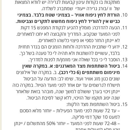
מותקנות בו נקודות עיגון קבועות לגרירה יש לוודא המצאות
של וו /בורג גרירה ייעודי שמתברג לשלדה.
הורדת לחץ ניפוח אוויר – בצמיגי שטח בלבד. בצמיגי
כביש אין להוריד לחץ ניפוח מחשש לתקרים וצביטות.
הגעה להדרכה: מומלץ להגיע לנקודת המפגש 15 דקות
לפני המועד שנקבע. המדריך והקבוצה לא יחכו למאחרים.
לא יינתן החזר כספי או פיצוי כלשהו למאחרים.
ידוע לי שתכנית ההדרכה ולוחות הזמנים הם בגדר תחזית
בלבד, עשויים להשתנות ולא תהיה לי כל טענה בשל כך.
הוסבר לי כי בכל שאלה אני מוזמן/ת לפנות למדריך.
ביטול השתתפות מצד המארגנים: א. במקרה שאין
מינימום משתתפים (6 כלי רכב).
ב. במקרה של אילוצים
שונים כגון מזג אוויר ועוד. שימו לב: הודעה על הביטול
תישלח לנרשמים עד יום אחד לפני מועד הטיול. במקרה כזה
יינתן זיכוי בערך ששולם למשך שנה, מובהר בזאת שלאחר
שנה יפוג תוקפו של הזיכוי, ללא קשר לסיבת הביטול.
ביטול השתתפות מצד הלקוח:
– עד 72 שעות לפני מועד הפעילות – יוחזר מלוא הסכום
למעט 10 שקל דמי סליקה.
– 72-48 שעות לפני המועד – יוחזר 50% מהתשלום / יינתן