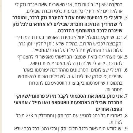
צרו קשר עם שבילים
במקרה שאין לי ביטוח כזה, אני מאשר/ת שאם ייגרם נזק לי
או לאחרים לא יהיו לי כל תביעות כלפי חברת שבילים.
אודות יואב קווה והאתר שבילים
ידוע לי כי בנסיעת שטח עלול להיגרם נזק לרכב, והוסבר
לי שמדריך הנהיגה וחברת שבילים לא אחראים לכל נזק
שייגרם לרכב המשתתף בהדרכה.
רכב שיתקע במסלול יחולץ במידת האפשר בעזרת המדריך
והקבוצה לכביש הקרוב. במידה שלא ניתן לחלץ יוזמן גרר.
עלות הגרר והחילוץ תחול על בעל הרכב/המטייל.
אני מצהיר/ה בזאת שמצבי הבריאותי מאפשר לי להצטרף
להדרכה. ידוע לי שלהדרכה לא מצטרף צוות רפואי.
ידוע לי שצילומים והסרטונים מההדרכה יפורסמו באתר
שבילים, פייסבוק שבילים ועוד. לשבילים הזכות להשתמש
בתמונות שיתפרסמו בקבוצות הווטסאפ גם למטרות
מסחריות.
אני נותן בזאת את הסכמתי לקבל מידע פרסומי/שיווקי
מחברת שבילים באמצעות וואטסאפ ו/או מייל / אמצעי
הפצה אחרים
באחריות כל נהג להגיע עם רכב תקין ומתודלק ב-2/3 מיכל
לפחות.
יש לוודא הימצאות גלגל חלופי תקין וכלי נהג. בכל רכב שלא