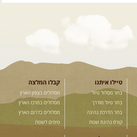
.
טיולים מודרכים בארץ
.
08.08.2026
שבת
- חדש!
פסגות ומעיינות בגליל הירוק
נתחיל במקום קדוש ומיוחד – נבי
סבלאן בחורפיש, נמשיך בנסיעת ...
[המשך]
טיילו איתנו
קבלו המלצה
12.08.2026
רביעי
- רכבי פנאי
בחר מסלול טיול
מסלולים בצפון הארץ
בשבילי עמק המעיינות
מי לא צריך בימים אלו קצת טבע
בחר טיול מודרך
מסלולים במרכז הארץ
ואנרגיות טובות .... מועדון ...
[המשך]
בחר הדרכת נהיגה
מסלולים בדרום הארץ
קורס נהיגת שטח
טיפים לשטח