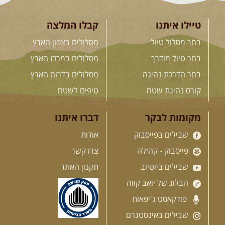
הקווקז הגבוה מחכה לכם: נתיבי שטח
מרהיבים, פסגות מושלגות, אירוח ...
[המשך]
טיילו איתנו
קבלו המלצה
בחר מסלול טיול
מסלולים בצפון הארץ
23-29.09.2026
- סוכות – טיול
בחר טיול מודרך
מסלולים במרכז הארץ
ג'יפים גאורגיה: שטח פראי, לב
בחר הדרכת נהיגה
מסלולים בדרום הארץ
פתוח
בין רכס הקווקז הנמוך לגבוה, בין נהרות
קורס נהיגת שטח
טיפים לשטח
שוצפים למעברי הרים ...
[המשך]
מקומות לבקר
דברו איתנו
שבילים בפייסבוק
אודות
לכל המסעות בעולם
פייסבוק - קהילה
צרו קשר
שבילים ביוטיוב
תקנון האתר
.
הדרכות נהיגה
.
הבלוג של יואב קווה
פודקאסט ג'יפאות
שבילים באינסטגרם
21.08.2026
שישי
- קורס נהיגת