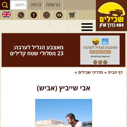
הרשמה
כניסה
טיולי 4X4
בארץ
מסעות
בעולם
מאצבע הגליל לערבה:
טיולים
לרכב פנאי
23 מסלולי שטח קלילים
הדרכות
נהיגה
דף הבית
»
מדריכי שבילים
»
המדריכים
שלנו
חנות
שבילים
אבי שייביץ (אביש)
הירשמו לניוזלטר שבילים
הבלוג של יואב קווה
פודקאסט ג'יפאות