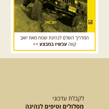
14.08.2026
שישי
- מעיינות
ואתגרים בצפון הרמה
מסלול חדש בצפון רמת הגולן בהובלת
מדריך תושב האזור. המסלול ...
[המשך]
המדריך השלם לנהיגת שטח מאת יואב
קווה
עכשיו במבצע
>>
15.08.2026
שבת
- חדש! נופי
הגליל ונחל צלמון
נצא מצומת גולנו למסע שטח מרתק
בגליל. נבקר בקבר יתרו, ...
[המשך]
21-22.08.2026
שישי-שבת
-
מלח מים ושמים – טיולילה עם
לקבלת עדכוני
זריחה
האם אתם מחפשים חוויה מיוחדת
מסלולים וטיפים לנהיגה
בטבע? מחפשים חוויה שתעניק לכם ...