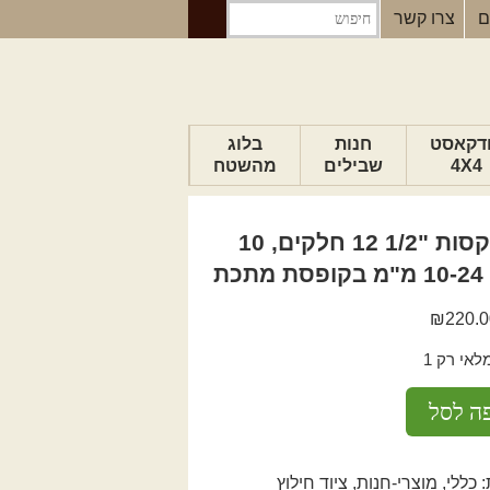
ם
צרו קשר
דקאסט
חנות
בלוג
4X4
שבילים
מהשטח
הבלוג של יואב
סט בוקסות "1/2 12 חלקים, 10
פודקאסט ג'יפאות
כת
טיפים לנהיגה
כתבות
₪
220.0
אי רק 1
ה לסל
:
כללי
,
מוצרי-חנות
,
ציוד חילוץ