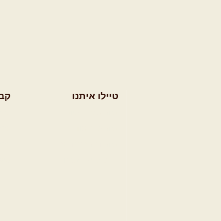
טיילו איתנו
קב
בחר מסלול טיול
מסל
בחר טיול מודרך
מסל
בחר הדרכת נהיגה
מסל
קורס נהיגת שטח
טיפ