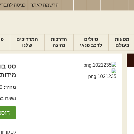
הרשמה
לאתר
כניסה
לחברי
מסעות
טיולים
הדרכות
המדריכים
פו
בעולם
לרכב פנאי
נהיגה
שלנו
מידות 10-24 מ"מ בקופסת מת
מחיר:
0
נשארו במל
כמות
הוספ
של
סט
בוקסות
קטגוריות