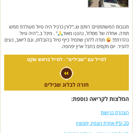
תגובות המשתתפים: רותם ש.:"לורן כרגיל היה טיול מעולה!! ממש
תודה. אחלה של מסלול, נהננו מאוד
" . מיכל ב.:"היה טיול
נהדרת!!!
תודה ללורן שתמיד כייף טיול בהובלתו, וגם ליואב, נעים
להכיר. יום מקסים בחבל ארץ יפהפה.
לטייל עם "שבילים" -
לטייל בראש שקט
חזרה לבלוג שבילים
המלצות לקריאה נוספת:
הצהרת נגישות
20 PSI אחרת הצמיג יתפוצץ