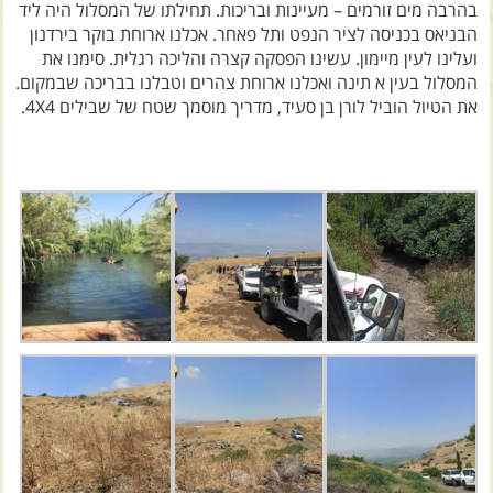
צרו קשר עם שבילים
בהרבה מים זורמים – מעיינות ובריכות. תחילתו של המסלול היה ליד
הבניאס בכניסה לציר הנפט ותל פאחר. אכלנו ארוחת בוקר בירדנון
אודות יואב קווה והאתר שבילים
ועלינו לעין מיימון. עשינו הפסקה קצרה והליכה רגלית. סימנו את
המסלול בעין א תינה ואכלנו ארוחת צהרים וטבלנו בבריכה שבמקום.
את הטיול הוביל לורן בן סעיד, מדריך מוסמך שטח של שבילים 4X4.