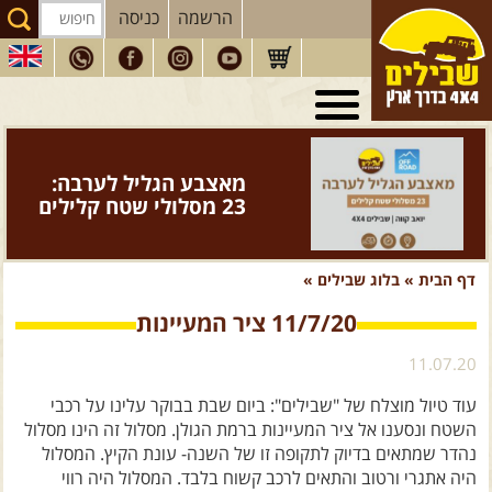
הרשמה
כניסה
טיולי 4X4
בארץ
מסעות
בעולם
מאצבע הגליל לערבה:
טיולים
לרכב פנאי
23 מסלולי שטח קלילים
הדרכות
נהיגה
דף הבית
»
בלוג שבילים
»
המדריכים
שלנו
11/7/20 ציר המעיינות
חנות
שבילים
11.07.20
הירשמו לניוזלטר שבילים
עוד טיול מוצלח של "שבילים": ביום שבת בבוקר עלינו על רכבי
הבלוג של יואב קווה
השטח ונסענו אל ציר המעיינות ברמת הגולן. מסלול זה הינו מסלול
נהדר שמתאים בדיוק לתקופה זו של השנה- עונת הקיץ. המסלול
פודקאסט ג'יפאות
היה אתגרי ורטוב והתאים לרכב קשוח בלבד. המסלול היה רווי