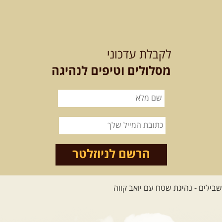
21-22.08.2026
שישי-שבת
-
מלח מים ושמים – טיולילה עם
לקבלת עדכוני
זריחה
האם אתם מחפשים חוויה מיוחדת
מסלולים וטיפים לנהיגה
בטבע? מחפשים חוויה שתעניק לכם ...
[המשך]
21.08.2026
שישי
- ממרומי
הגליל העליון למורדות הירדן
נצא מג'ש שבמורדות הר מירון, נמשיך
לאורך נחל דישון ונעצור ...
[המשך]
הרשם לניוזלטר
לכל הטיולים