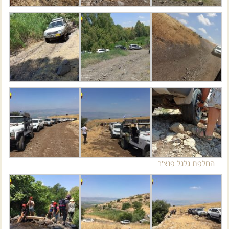
החלפת גלגל פנצ'ר