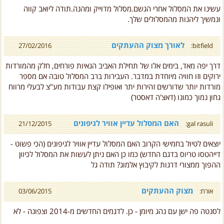
ונמשיך ליהנות מהמסלולים שלך.
לאורך מצוק ההעתקים
27/02/2016
bitfield:
דרך יפה מאד, בימים אלו של תחילת האביב הגאיות פורחים, חלק מהמורדות
ירוקים וזו חוויה מיוחדת במדבר. העבירות ברב המסלול טובה אם מספר
מורדות יותר שדורשים זהירות יתר ואופילו קצת עבודות מע"צ לבעלי מרווח
גחון נמוך כמונו (דאצ'ה דאסטר)
האם המסלול עדיין אוויר לגיפונים
21/12/2015
gal rasuli:
יוצאים לטיול בחמישי הקרוב האם המסלול עדיין אוויר לגיפונים (הכי פשוט -
דייהטסו טריוס בדגם החדש) כמו כן האם ניתן לעשות את המסלול לכיוון
ההפוך ממצורי דרגות לקיבוץ אלמוג? תודה גל
מצוק ההעתקים
אורח:
03/06/2015
לסנטה פה ישן עם נהג מיומן - כן. לדגמים החדשים מ-2014 וצפונה - לא