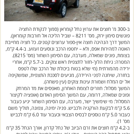
ב-300 מ' חוצים את ערוץ נחל קומראן (סמוך לנקודת החציה
פוגשים סימון ירוק, מס' 8211 – שביל הליכה אל חורבות קומראן).
המשך דרך הנהיגה חוצה אין-ספור ערוצים קטנים. כל חציה מחייבת
האטה למהירות אפס, ולא – יחטפו הרכב ונוסעים זעזוע. ב-4.4 ק"מ,
בצומת, פונים שמאלה, מערבה, עם הסימון השחור (מס' 8215).
המטרה: גיחת הלוך-חזור לתצפית ראש צוקים. ב-5.7 ק"מ, אחרי
ירידה מהמורתית (מי שלא בטוח ביכולת של הרכב שלו לטפס
בחזרה, שיחנה לפני הירידה), מגיעים לסככת התצפית, שמשקיפה
אל ים המלח ושמורת עינות צוקים (עין פשחה).
המשך מסלול: חוזרים לצומת האחרון, מאפסים את מד המרחק
ופונים שמאלה, דרומה, עם המשך הסימון האדום (אופציה לקיצור
המסלול: מי שימשיך ישר, מערבה, עם הסימון השחור יגיע כעבור
5.6 ק"מ לבקעת הורקניה ולכביש. פניה ימינה, צפונה, תוליך משם
כעבור 5.0 ק"מ נוספים לבסיס הצבאי וכעבור עוד 6.0 ק"מ לכביש
מס' 1).
ב-4.2 ק"מ חוצים את זרם הביוב של נחל קדרון. אורך הנחל 35 ק"מ
והוא מתחיל בהר הצופים – ואדי ג'וז. אחרי החציה צריך לפנות
שמאלה, מזרחה, לנהוג כ-200 מטרים לצד הנחל ואז לפנות ימינה,