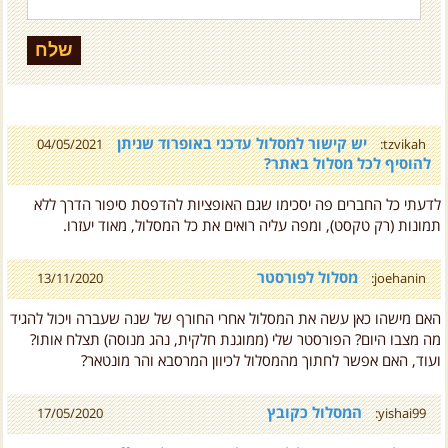
יש קישור למסלול עדכני באופרוד שניתן
04/05/2021
tzvikah:
להוסיף לכל מסלול באתר?
לדעתי כל החברים פה יסכימו שגם האופציות להדפסת סיפור הדרך ללא
תמונות (רק טקסט), ומפה עליה רואים את כל המסלול, מאוד יעזרו.
מסלול לפורסטר
13/11/2020
joehanin:
האם מישהו כאן עשה את המסלול אחרי החורף של שנה שעברה ויכול להגיד
מה מצבו היום? הפורסטר שלי (ממוגנת חלקית, נהג מנוסה) תצלח אותו?
ועוד, האם אפשר לחתוך מהמסלול לכיוון המרסבא והר מונטאר?
המסלול כקובץ
17/05/2020
yishai99:
היי, יש למישהו את המסלול כקובץ לעמוד ענן או OffRoad?