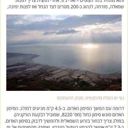
נוף ים המלח מהתצפית. מצוק ההעתקים
דרומה עם המשך הסימון האדום. ב-4.5 ק"מ מגיעים למזלג: הסימון
האדום פוגש סימון כחול (מס' 8220, שמוביל לבקעת הורקניה).
במזלג צריך לבחור בזרוע השמאלית ולהמשיך לדבוק בסימון האדום.
ב-7.3 ק"מ אפשר להבחין בעיקול הקדרון, שמזנק מהמצוקים אל ים
המלח. ב-13.7 ק"מ, מיד אחרי הערוץ, בצומת, מאפסים את מד