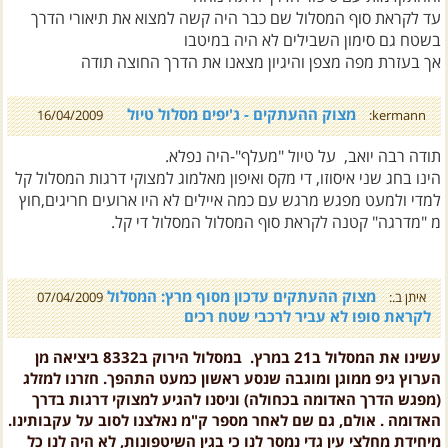
בשטח גם סימון השבילים לא היה במיטבו
אך בעזרת מפה מצפן והיגיון מצאנו את הדרך החוצה תודה
מצוק ההעתקים - ג'יפים מסלול טיול
16/04/2009
kermann:
תודה רבה יואב, על טיול "מעלף"-היה נפלא.
הינו בחג שני איסוזו, די מקס ואיפון מאלמוג למצוקי דרגות המסלול קל
למדי ולמעט מפגש מרגש עם כמה איילים לא היו ארועים חריגים,חוץ
מ "מדרגה" קטנה לקראת סוף המסלול המסלול די קל.
מצוק ההעתקים עדכון מסוף מרץ: המסלול
איתן ב.:
07/04/2009
לקראת סופו לא עביר לרכבי שטח רכים
עשינו את המסלול ב21 במרץ. במסלול הירוק ב8332 ביציאה מן
הערוץ גיפ ממוגן ומוגבה שנסע ראשון כמעט התהפך. חזרנו למזלג
(מפגש הדרך האדומה בכחולה) וניסנו להגיע למצוקי דרגות בדרך
האדומה . אולם, גם שם לאחר מספר ק"מ נאלצנו לסוב על עקבותינו.
מיחידת מחלצי עין גדי נמסר לנו כי בגין השיטפונות, לא היה לנו כל
סיכוי מלכתחילה שכן אדמה נסחפה ונותרו סלעים חשופים