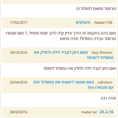
פורסטר מתאים למסלול זה.
העתקים
17/02/2017
Nadav1166:
האם כרגע בתקופה זה הדרך עדיין קלה לרכב שטח מתחיל..? האם סובארו
פורסטר עבירה במסלול? תודה מראש
האם ניתן לעביר לילה ולחלק את
18/10/2016
Guy Shimoni:
המסלול ליומים?
האם ניתן לעביר לילה ולחלק את המסלול ליומים?
האם אפשר לעשות את המסלול הזה
25/04/2016
rafi.stern:
עם סובארו xv?
תודה רבה
26.2.16
28/02/2016
madar ziv:
עשינו את המסלול אחרי הגשם.מסלול מדוייק ומהנה.תודה ליואב קווה