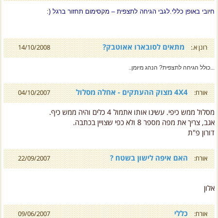
מתאים לסובארו אאוטבק?
רונן א.:
14/10/2008
...כולל הגיחה לתצפית? הנהג מיומן..
4X4 מצוק ההעתקים - אחלה מסלול
אורח:
04/10/2007
מסלול ממש כיפי. עשינו אותו אתמול 4 כלים והיה ממש כיף.
אגב, צריך את מפה מספר 8 ולא כפי שצויין בכתבה.
דורון פ"ת
האם איפה לישון בשטח ?
אורח:
22/09/2007
אלון
כללי
אורח:
09/06/2007