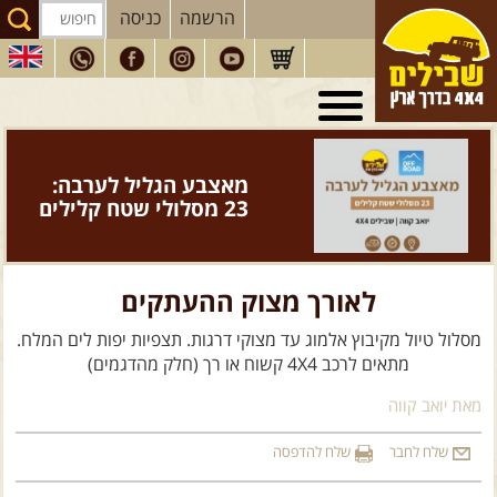
הרשמה
כניסה
טיולי 4X4
בארץ
מסעות
בעולם
ספר "המדריך השלם
לנהיגת שטח" - מהדורה
טיולים
לרכב פנאי
חדשה >>
הדרכות
נהיגה
לאורך מצוק ההעתקים
המדריכים
שלנו
מסלול טיול מקיבוץ אלמוג עד מצוקי דרגות. תצפיות יפות לים המלח.
חנות
שבילים
מתאים לרכב 4X4 קשוח או רך (חלק מהדגמים)
הירשמו לניוזלטר שבילים
מאת יואב קווה
הבלוג של יואב קווה
שלח לחבר
שלח להדפסה
פודקאסט ג'יפאות
אזור:
מדבר יהודה וים המלח