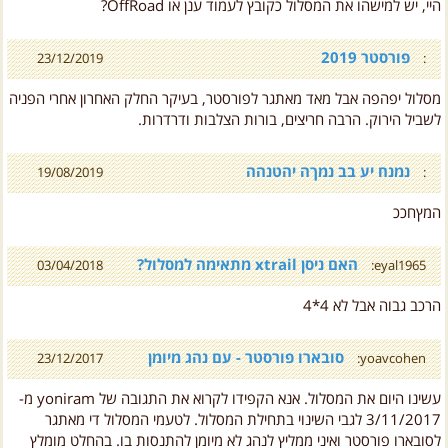
פורסטר 2019
23/12/2019
:
מסלול יפהפה אבל מאד מאתגר לפורסטר, בעיקר החלק האחרון אחרי הפניה
לשביל הירוק. הרבה חריצים, בורות הצלבות ודרדרות.
נמנח יע בב נמךה יהטנהה
19/08/2019
:
המץחככ
האם ניסן xtrail מתאימה למסלול?
03/04/2018
eyal1965:
הרכב גבוה אבל לא 4*4
סובארו פורסטר - עם נהג מיומן
23/12/2017
yoavcohen:
עשינו היום את המסלול. אנא הקפידו לקרוא את התגובה של yoniram מ-
3/11/2017 לגבי השינוי בתחילת המסלול. לטעמי המסלול די מאתגר
לסובארו פורסטר ואיני ממליץ לנהג לא מיומן להתנסות בו. בהחלט מומלץ
לאחר צבירת ניסיון במספר טיולים יותר פשוטים.