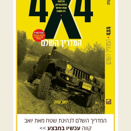
בשבילי עמק המעיינות
מי לא צריך בימים אלו קצת טבע
ואנרגיות טובות .... מועדון ...
[המשך]
12-13.08.2026
רביעי-חמישי
-
בלדה בין כוכבים במכתש רמון-
למגוון רכבי שטח
בחרנו לילה מיוחד לטיול מיוחד!
השמיים יהיו נקיים, הכוכבים ...
[המשך]
14.08.2026
שישי
- מעיינות
ואתגרים בצפון הרמה
מסלול חדש בצפון רמת הגולן בהובלת
מדריך תושב האזור. המסלול ...
המדריך השלם לנהיגת שטח מאת יואב
[המשך]
קווה
עכשיו במבצע
>>