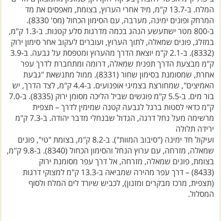
המרחק ופונים ימינה, מערבה, עם הסימון הכחול (מס' 8330).
ב-800 מטר ישתעשע הנהג בכמה מדרגות סלע קטנות. ב-1.3 ק"מ,
במזלג, פונים שמאלה, לתוך הערוץ, ועוברים לעקוב אחר סימון ירוק
(8332). ב-2.1 ק"מ יוצאת הדרך מהערוץ ומטפסת על גבעה. ב-3.9
ק"מ מבצעת הדרך תפנית שמאלה, דרומה ומתחברת לדרך עפר
אחרת, שמסומנת בסימון שחור (8331). ממול מתנשאת "גבעת
האמיצים", שמחורצת בצמיגי אופנועים. ב-4.4 ק"מ, לצד הדרך, יש
בור מים. ב-5.5 ק"מ פוגשים שביל הליכה מסומן ירוק (8335). ב-7.0
ק"מ כדאי לסטות ברגל לגבעה קטנה שמימין לדרך – תצפית
מרשימה מעל נחל דרגה, הגדול שבנחלי מדבר יהודה. ב-7.3 ק"מ
ירידה תלולה
ועיקול חד ימינה ("סיבוב המוות"). ב-8.2 ק"מ, בצומת "טי", פונים
שמאלה, מזרחה, עם ערוץ הנחל והסימון הכחול (8340). ב-9.8 ק"מ,
בצומת, פונים שמאלה, מזרחה, אל דרך עפר מסומנת ירוק
(8433) – דרך עפר מהירה שמביאה ב-13.3 ק"מ למצוקי דרגות
(תצפית, מרכז מבקרים ומזנון), לכביש שיורד לים המלח ולסוף
המסלול.