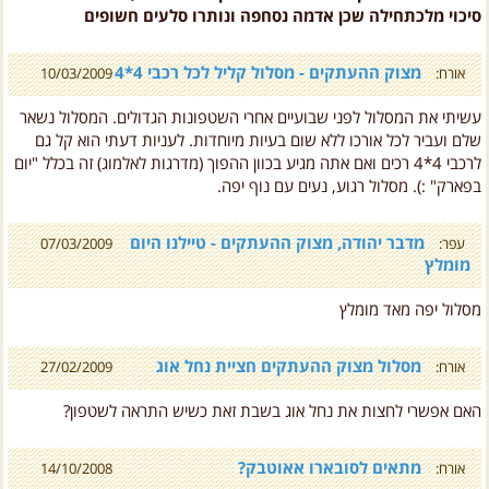
מצוק ההעתקים - מסלול קליל לכל רכבי 4*4
אורח:
10/03/2009
עשיתי את המסלול לפני שבועיים אחרי השטפונות הגדולים. המסלול נשאר
שלם ועביר לכל אורכו ללא שום בעיות מיוחדות. לעניות דעתי הוא קל גם
לרכבי 4*4 רכים ואם אתה מגיע בכוון ההפוך (מדרגות לאלמוג) זה בכלל "יום
בפארק" :). מסלול רגוע, נעים עם נוף יפה.
מדבר יהודה, מצוק ההעתקים - טיילנו היום
עפר:
07/03/2009
מומלץ
מסלול יפה מאד מומלץ
מסלול מצוק ההעתקים חציית נחל אוג
אורח:
27/02/2009
האם אפשרי לחצות את נחל אוג בשבת זאת כשיש התראה לשטפון?
מתאים לסובארו אאוטבק?
אורח:
14/10/2008
חיובי באופן כללי.לגבי הגיחה לתצפית – מקסימום תחזור ברגל (: