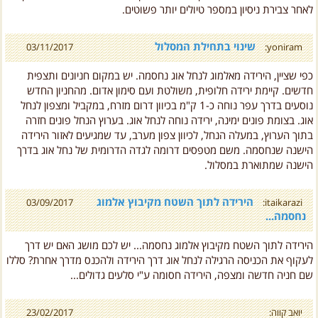
שינוי בתחילת המסלול
03/11/2017
yoniram:
כפי שציין, הירידה מאלמוג לנחל אוג נחסמה. יש במקום חניונים ותצפית
חדשים. קיימת ירידה חלופית, משולטת ועם סימון אדום. מהחניון החדש
נוסעים בדרך עפר נוחה כ-1 ק"מ בכיוון דרום מזרח, במקביל ומצפון לנחל
אוג. בצומת פונים ימינה, ירידה נוחה לנחל אוג. בערוץ הנחל פונים חזרה
בתוך הערוץ, במעלה הנחל, לכיוון צפון מערב, עד שמגיעים לאזור הירידה
הישנה שנחסמה. משם מטפסים דרומה לגדה הדרומית של נחל אוג בדרך
הישנה שמתוארת במסלול.
הירידה לתוך השטח מקיבוץ אלמוג
03/09/2017
itaikarazi:
נחסמה...
הירידה לתוך השטח מקיבוץ אלמוג נחסמה... יש לכם מושג האם יש דרך
לעקוף את הכניסה הרגילה לנחל אוג דרך הירידה ולהכנס מדרך אחרת? סללו
שם חניה חדשה ומצפה, הירידה חסומה ע"י סלעים גדולים...
יואב קווה:
23/02/2017