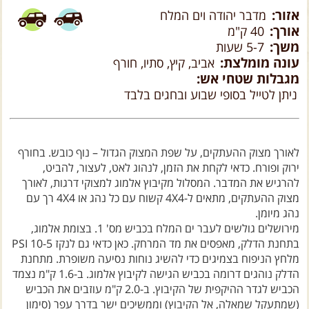
צרו קשר עם שבילים
אורך:
40 ק"מ
משך:
5-7 שעות
אודות יואב קווה והאתר שבילים
עונה מומלצת:
אביב, קיץ, סתיו, חורף
מגבלות שטחי אש:
ניתן לטייל בסופי שבוע ובחגים בלבד
לאורך מצוק ההעתקים, על שפת המצוק הגדול – נוף כובש. בחורף
ירוק ופורח. כדאי לקחת את הזמן, לנהוג לאט, לעצור, להביט,
להרגיש את המדבר. המסלול מקיבוץ אלמוג למצוקי דרגות, לאורך
מצוק ההעתקים, מתאים ל-4X4 קשוח עם כל נהג או 4X4 רך עם
נהג מיומן.
מירושלים גולשים לעבר ים המלח בכביש מס' 1. בצומת אלמוג,
בתחנת הדלק, מאפסים את מד המרחק. כאן כדאי גם לנקז 10-5 PSI
מלחץ הניפוח בצמיגים כדי להשיג נוחות נסיעה משופרת. מתחנת
הדלק נוהגים דרומה בכביש הגישה לקיבוץ אלמוג. ב-1.6 ק"מ נצמד
הכביש לגדר ההיקפית של הקיבוץ. ב-2.0 ק"מ עוזבים את הכביש
(שמתעקל שמאלה, אל הקיבוץ) וממשיכים ישר בדרך עפר (סימון
אדום. מספר 8111 במפה) . הדרך גולשת לעבר ערוץ נחל אוג.