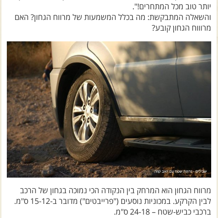
צרו קשר עם שבילים
והשאלה המתבקשת: מה בכלל המשמעות של מרווח הגחון? האם
מרוווח הגחון קובע?
אודות יואב קווה והאתר שבילים
מרווח הגחון הוא המרחק בין הנקודה הכי נמוכה בגחון של הרכב
לבין הקרקע. במכוניות נוסעים ("פרייבטים") מדובר ב-15-12 ס"מ.
ברכבי כביש-שטח – 24-18 ס"מ.
הנתון של מרווח הגחון הוא נתון תיאורתי. ברגע שמתחילים לנהוג