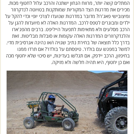
מכירים את מדרגות הצד המקוריות שמותקנות בטויוטה לנדקרוזר
ומיצובישי פאג'רו? מדובר במדרגות שנועדו לצרכי יופי וכדי להקל על
ילדים ומבוגרים לטפס לרכב. המדרגות האלה לא מיועדות להגן על
הרכב מסלעים ולא מתאימות לתפעול הייליפט. ברבים מהפג'ארו
והלנדקרוזרים המדרגות האלה עקומות או סובלות מבליטות. זאת
בדרך כלל תוצאה של בחירת נתיב שגויה ו/או נהיגה אגרסיבית מדי.
למשל במפגש עם בולדר. טיפסתם על בולדר? אם תרדו ממנו
בחיפזון, הרכב יידפק. אם תגלשו בעדינות, יש סיכוי שלא יחטוף מכה
ואם כן יחטוף, היא תהיה חלשה ולא מזיקה.