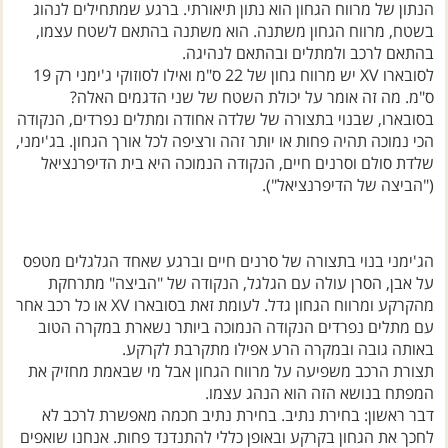
בשטח, מרווח הגחון משתנה. הוא משתנה בהתאם לשטח עצמו,
בהתאם לרכב ולמתלים ובהתאם לנהיגה.
לסובארו XV יש מרווח גחון של 22 ס"מ ואילו לסוזוקי ג'ימני רק 19
ס"מ. מה זה אומר על יכולת השטח של שני הדגמים האלה?
בסובארו, שבנוי בתצורה של שלדה אחודה ומתלים נפרדים, הנקודה
הכי נמוכה תהיה פחות או יותר זהה ורציפה לכל אורך הגחון. בג'ימני,
שלדת סולם וסרנים חיים, הנקודה הנמוכה היא בית הדיפרנציאל
("הביצה של הדיפרנציאל").
הג'ימני בנוי בתצורה של סרנים חיים וברגע שאחד הגלגלים מטפס
על אבן, הסרן עולה עם הגלגל, הנקודה של "הביצה" מתרחקת
מהקרקע ומרווח הגחון גדל. לעומת זאת בסובארו XV או כל רכב אחר
עם מתלים נפרדים הנקודה הנמוכה ביותר נשארת במקרה הטוב
באותה גובה ובמקרה הרע אפילו מתקרבת לקרקע.
תצורת הרכב משפיעה על מרווח הגחון אבל מי שבאמת מחזיק את
המפתח בנושא הזה הוא הנהג עצמו.
דבר ראשון: בחירת נתיב. בחירת נתיב חכמה מאפשרת לרכב לא
לחכך את הגחון בקרקע ובאופן כללי להתנדנד פחות. אנחנו שואפים
למקם את הגלגלים על מקומות גבוהים בשטח ולחפש רצף של