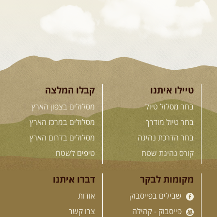
26.08-02.09.2026
- גאורגיה,
חבל סוונטי: מסע אל ארץ
המגדלים של הקווקז
הקווקז הגבוה מחכה לכם: נתיבי שטח
מרהיבים, פסגות מושלגות, אירוח ...
[המשך]
טיילו איתנו
קבלו המלצה
בחר מסלול טיול
מסלולים בצפון הארץ
23-29.09.2026
- סוכות – טיול
בחר טיול מודרך
מסלולים במרכז הארץ
ג'יפים גאורגיה: שטח פראי, לב
בחר הדרכת נהיגה
מסלולים בדרום הארץ
פתוח
בין רכס הקווקז הנמוך לגבוה, בין נהרות
קורס נהיגת שטח
טיפים לשטח
שוצפים למעברי הרים ...
[המשך]
מקומות לבקר
דברו איתנו
שבילים בפייסבוק
אודות
לכל המסעות בעולם
פייסבוק - קהילה
צרו קשר
שבילים ביוטיוב
תקנון האתר