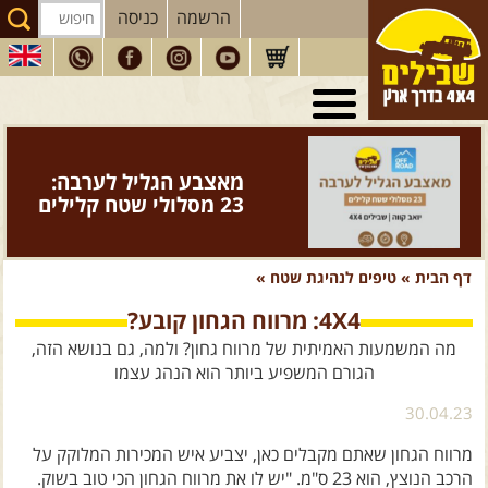
הרשמה
כניסה
טיולי 4X4
בארץ
מסעות
בעולם
ספר "המדריך השלם
לנהיגת שטח" - מהדורה
טיולים
לרכב פנאי
חדשה >>
הדרכות
נהיגה
דף הבית
»
טיפים לנהיגת שטח
»
המדריכים
שלנו
4X4: מרווח הגחון קובע?
מה המשמעות האמיתית של מרווח גחון? ולמה, גם בנושא הזה,
חנות
שבילים
הגורם המשפיע ביותר הוא הנהג עצמו
הירשמו לניוזלטר שבילים
30.04.23
הבלוג של יואב קווה
מרווח הגחון שאתם מקבלים כאן, יצביע איש המכירות המלוקק על
פודקאסט ג'יפאות
הרכב הנוצץ, הוא 23 ס"מ. "יש לו את מרווח הגחון הכי טוב בשוק.
יותר טוב מכל המתחרים!".