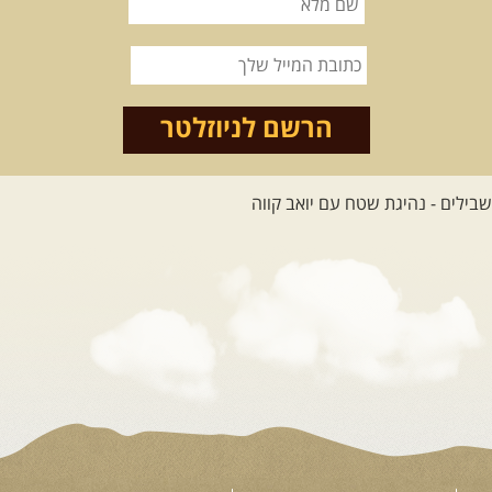
12-22.08.2026
- טיול ג'יפים
קירגיסטאן – בעקבות הנוודים,
דרך השטח
מסע שטח לאחת המדינות הפראיות
והמרגשות בעולם. קירגיסטאן היא לא ...
הרשם לניוזלטר
[המשך]
26.08-02.09.2026
- גאורגיה,
חבל סוונטי: מסע אל ארץ
המגדלים של הקווקז
הקווקז הגבוה מחכה לכם: נתיבי שטח
מרהיבים, פסגות מושלגות, אירוח ...
[המשך]
23-29.09.2026
- סוכות – טיול
ג'יפים גאורגיה: שטח פראי, לב
פתוח
בין רכס הקווקז הנמוך לגבוה, בין נהרות
שוצפים למעברי הרים ...
[המשך]
טיילו איתנו
קבלו המלצה