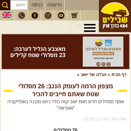
הרשמה
כניסה
טיולי 4X4
בארץ
מסעות
בעולם
ספר "המדריך השלם
לנהיגת שטח" - מהדורה
טיולים
לרכב פנאי
חדשה >>
הדרכות
נהיגה
דף הבית
»
הבלוג של יואב
»
המדריכים
שלנו
מצפון הרמה לעומק הנגב: 26 מסלולי
שטח שאתם חייבים להכיר
חנות
שבילים
אוסף מסלולים חדש מאת יואב קווה כולל ניווט מובנה באפליקציה
הירשמו לניוזלטר שבילים
"אופרואד"
הבלוג של יואב קווה
מאת יואב קווה 20.09.23
פודקאסט ג'יפאות
26 מסלולים
רכשו עכשיו וצאו לטייל!