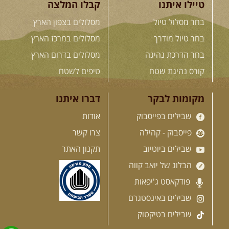
בחר מסלול טיול
מסלולים בצפון הארץ
בחר טיול מודרך
מסלולים במרכז הארץ
לכל המסעות בעולם
בחר הדרכת נהיגה
מסלולים בדרום הארץ
קורס נהיגת שטח
טיפים לשטח
.
הדרכות נהיגה
.
מקומות לבקר
דברו איתנו
שבילים בפייסבוק
אודות
21.08.2026
שישי
- קורס נהיגת
שטח בקבוצה
פייסבוק - קהילה
צרו קשר
נהיגת שטח יכולה להיות חוויה נהדרת
אם לומדים לעשות אותה ...
[המשך]
שבילים ביוטיוב
תקנון האתר
הבלוג של יואב קווה
פודקאסט ג'יפאות
שבילים באינסטגרם
04.09.2026
שישי
- מוסמך שטח
– קורס הדגל של חברת שבילים
שבילים בטיקטוק
"במשך עשר שנות טיולים הייתי מצטרף
לכל מיני קבוצות ומועדונים. ...
[המשך]