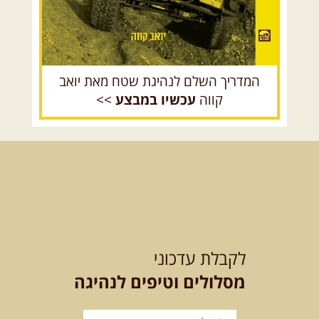
למגוון רכבי שטח
בחרנו לילה מיוחד לטיול מיוחד!
השמיים יהיו נקיים, הכוכבים ...
[המשך]
המדריך השלם לנהיגת שטח מאת יואב
קווה
עכשיו במבצע
>>
14.08.2026
שישי
- מעיינות
ואתגרים בצפון הרמה
מסלול חדש בצפון רמת הגולן בהובלת
מדריך תושב האזור. המסלול ...
[המשך]
לכל הטיולים
לקבלת עדכוני
מסלולים וטיפים לנהיגה
.
מסעות בעולם
.