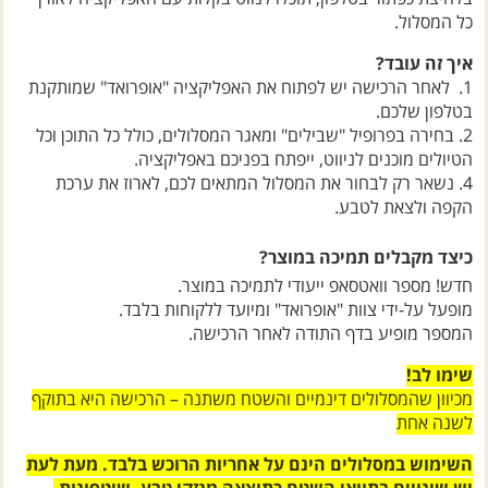
איך זה עובד?
1. לאחר הרכישה יש לפתוח את האפליקציה "אופרואד" שמותקנת
בטלפון שלכם.
2. בחירה בפרופיל "שבילים" ומאגר המסלולים, כולל כל התוכן וכל
הטיולים מוכנים לניווט, ייפתח בפניכם באפליקציה.
4. נשאר רק
לבחור את המסלול המתאים לכם, לארוז את ערכת
הקפה ולצאת לטבע.
כיצד מקבלים תמיכה במוצר?
חדש! מספר וואטסאפ ייעודי לתמיכה במוצר.
מופעל על-ידי צוות "אופרואד" ומיועד ללקוחות בלבד.
המספר מופיע בדף התודה לאחר הרכישה.
שימו לב!
מכיוון שהמסלולים דינמיים והשטח משתנה – הרכישה היא בתוקף
לשנה אחת
השימוש במסלולים הינם על אחריות הרוכש בלבד. מעת לעת
יש שינויים בתוואי השטח כתוצאה מנזקי טבע, שיטפונות,
פיתוח סביבתי של הרשויות ועוד, על המשתמש לדעת שייתכנו