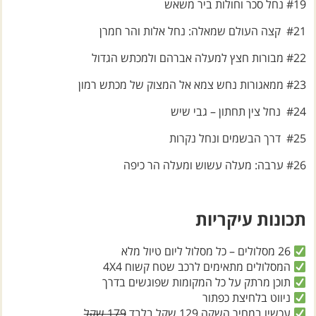
#21 קצה העולם שמאלה: נחל אלות והר חמרן
#22 מבורות חצץ למעלה אברהם ולמכתש הגדול
#23 ממאגורות נחש צמא אל המצוק של מכתש רמון
#24 נחל צין תחתון – גבי שיש
#25 דרך הבשמים ונחל נקרות
#26 ערבה: מעלה עשוש ומעלה הר כיפה
תכונות עיקריות
26 מסלולים – כל מסלול ליום טיול מלא
המסלולים מתאימים לרכב שטח קשוח 4X4
תוכן מרתק על כל המקומות שפוגשים בדרך
ניווט בלחיצת כפתור
עכשיו במחיר השקה 129 שקל בלבד
179 שקל