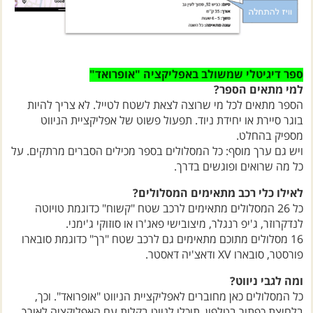
ספר דיגיטלי שמשולב באפליקציה "אופרואד"
למי מתאים הספר?
הספר מתאים לכל מי שרוצה לצאת לשטח לטייל. לא צריך להיות
בוגר סיירת או יחידת ניוד. תפעול פשוט של אפליקציית הניווט
מספיק בהחלט.
ויש גם ערך מוסף: כל המסלולים בספר מכילים הסברים מרתקים. על
כל מה שרואים ופוגשים בדרך.
לאילו כלי רכב מתאימים המסלולים?
כל 26 המסלולים מתאימים לרכב שטח "קשוח" כדוגמת טויוטה
לנדקרוזר, ג'יפ רנגלר, מיצובישי פאג'רו או סוזוקי ג'ימני.
16 מסלולים מתוכם מתאימים גם לרכב שטח "רך" כדוגמת סובארו
פורסטר, סובארו XV ודאצ'יה דאסטר.
ומה לגבי ניווט?
כל המסלולים כאן מחוברים לאפליקציית הניווט "אופרואד". וכך,
בלחיצת כפתור בטלפון, תוכלו לנווט בקלות עם האפליקציה לאורך
כל המסלול.