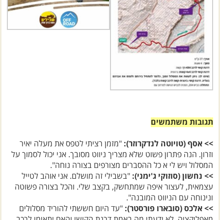
תגובות משתמשים
>> אסף (טויוטה לנדקרוזר):
"מזמן רציתי לטפס את מעלה יאיר
וזרון. הנה פתרון פשוט שלא מצריך ניווט מסובך. אני יכול לסמוך על
המסלול ויש לי א כל ההסברים מצורפים בצורה נוחה".
>> נחשון (סוזוקי ג'ימני):
"בשבילי זה מושלם. אני אוהב לטייל
עצמאית, לעצור איפה שמתחשק, בקצב שלי. והכל בצורה פשוטה
ונינוחה עם הניווט המובנה".
>> אלכס (סובארו פורסטר):
"עד היום חששתי להוריד מסלולים
מאפליקציה. לא ידעתי מה באמת דרגת הקושי והאם יתאימו לרכב
שלי. עכשיו קיבלתי פה מסלולים שאני יודע בדיוק מה יש לפני,