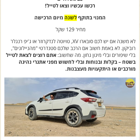
צרו קשר עם שבילים
המנוי בתוקף
לשנה
מיום הרכישה
אודות יואב קווה והאתר שבילים
מחיר 129 שקל
לא משנה אם יש לכם סובארו XV, טויוטה לנדקרוזר או ג'יפ רנגלר
רוביקון. לא באמת חשוב אם הרכב שלכם סטנדרטי "מהניילונים",
בלי שיפורים ובלי מיגון גחון. מה שחשוב:
אתם רוצים לצאת לטייל
בשטח –
בקלות ובנוחות ובלי לחשוש מפני אתגרי נהיגה
מורכבים או היתקעויות מעצבנות.
מאגר המסלולים שלפניכם עונה בדיוק על הדרישה הזאת: טיולים