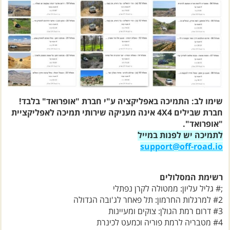
שימו לב: התמיכה באפליקציה ע"י חברת "אופרואד" בלבד!
חברת שבילים 4X4 אינה מעניקה שירותי תמיכה לאפליקציית
"אופרואד".
לתמיכה יש לפנות במייל
support@off-road.io
רשימת המסלולים
;# גליל עליון: ממטולה לקרן נפתלי
#2 למרגלות החרמון: תל פאחר לג'ובה הגדולה
#3 דרום רמת הגולן: צוקים ומעיינות
#4 מטבריה לרמת פוריה וכמעט לכינרת
#5 גליל תחתון: רמת סירין, הנחלים והמעיינות