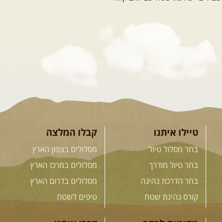
חבל סוונטי: מסע אל ארץ
המגדלים של הקווקז
הקווקז הגבוה מחכה לכם: נתיבי שטח
מרהיבים, פסגות מושלגות, אירוח ...
[המשך]
23-29.09.2026
- סוכות – טיול
ג'יפים גאורגיה: שטח פראי, לב
פתוח
בין רכס הקווקז הנמוך לגבוה, בין נהרות
שוצפים למעברי הרים ...
[המשך]
טיילו איתנו
קבלו המלצה
בחר מסלול טיול
מסלולים בצפון הארץ
בחר טיול מודרך
מסלולים במרכז הארץ
לכל המסעות בעולם
בחר הדרכת נהיגה
מסלולים בדרום הארץ
קורס נהיגת שטח
טיפים לשטח
.
הדרכות נהיגה
.
מקומות לבקר
דברו איתנו