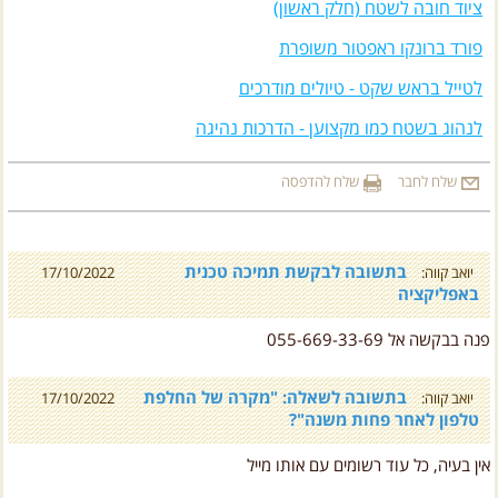
פורד ברונקו ראפטור משופרת
לטייל בראש שקט - טיולים מודרכים
לנהוג בשטח כמו מקצוען - הדרכות נהיגה
שלח לחבר
שלח להדפסה
בתשובה לבקשת תמיכה טכנית
יואב קווה:
17/10/2022
באפליקציה
פנה בבקשה אל 055-669-33-69
בתשובה לשאלה: "מקרה של החלפת
יואב קווה:
17/10/2022
טלפון לאחר פחות משנה"?
אין בעיה, כל עוד רשומים עם אותו מייל
בתשובה לשאלה: "האם הספר יטען בכל