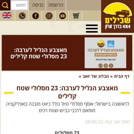
הרשמה
כניסה
טיולי 4X4
בארץ
מסעות
בעולם
ספר "המדריך השלם
לנהיגת שטח" - מהדורה
טיולים
לרכב פנאי
חדשה >>
הדרכות
נהיגה
דף הבית
»
הבלוג של יואב
»
המדריכים
שלנו
מאצבע הגליל לערבה: 23 מסלולי שטח
קלילים
חנות
שבילים
לראשונה בישראל: אוסף מסלולי טיול כולל ניווט מובנה באפליקציה.
הירשמו לניוזלטר שבילים
מותאם לרכבי כביש-שטח רכים
הבלוג של יואב קווה
מאת יואב קווה 28.09.22
פודקאסט ג'יפאות
23 מסלולים
רכשו עכשיו וצאו לטייל!