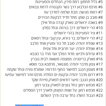
#6 מרכס הגלבוע דרך גשר הקנטרה לרמת צבאים
#7 רמות מנשה: מבת שלמה למדרך עוז
#8 סובב בן שמן: מתל חדיד לבקעת הנזירים
#9 בואכה ירושלים: פארק קנדה ונחל אילן
#10 הרי ירושלים: דרך בורמה ונחל כסלון
#11 ציר המעיינות בהרי ירושלים
#12 הרי ירושלים: בר גיורא, עין קובי ונחל רפאים
#13 שפלת יהודה: סובב תל גזר ומעיין אחד מלבב
#14 שפלת יהודה: יער חרובית ותל צפית
#15 עדולם ולכיש: מדוד המלך ועד מרד בר כוכבא
#16 פארק בריטניה: ממצפה משואה לבית גוברין
#17 צפון מדבר יהודה: מונטאר, מרסבא ונבי מוסא
#18 מצפון הנגב למישור החוף הדרומי: שמורת פורה ונחל שקמה
#19 דרום מדבר יהודה ובקעת ים המלח: מרכס זוהר למישור עמיעז
#20 צפון הנגב: מיער דודאים לפארק סיירת שקד
#21 מכתש רמון: נחל גוונים לפארק צבעי רמון
#22 מכתש רמון: על שפת המצוק ולאורך דרך הפסלים
#23 הגבול השלו: נחל ערבה ודרך השלום