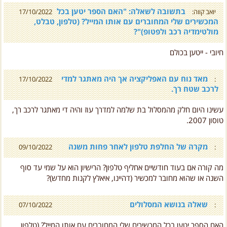
יואב קווה:
17/10/2022
המכשירים שלי המחוברים עם אותו המייל? (טלפון, טבלט,
מולטימדיה רכב ולפטופ)"?
חיובי - ייטען בכולם
מאד נוח עם האפליקציה אך היה מאתגר למדי
17/10/2022
:
לרכב שטח רך.
עשינו היום חלק מהמסלול בת שלמה למדרך עוז והיה די מאתגר לרכב רך,
טוסון 2007.
מקרה של החלפת טלפון לאחר פחות משנה
09/10/2022
:
מה קורה אם בעוד חודשיים אחליף טלפון? הרישיון הוא על שמי עד סוף
השנה או שהוא מחובר למכשיר (דהיינו, איאלץ לקנות מחדש)?
שאלה בנושא המסלולים
07/10/2022
:
האם הספר יטען בכל המכשירים שלי המחוברים עם אותו המייל? (טלפון,
טבלט, מולטימדיה רכב ולפטופ)