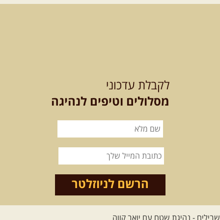
מדריך תושב האזור. המסלול ...
[המשך]
לכל הטיולים
לקבלת עדכוני
מסלולים וטיפים לנהיגה
.
מסעות בעולם
.
12-22.08.2026
- טיול ג'יפים
קירגיסטאן – בעקבות הנוודים,
דרך השטח
מסע שטח לאחת המדינות הפראיות
והמרגשות בעולם. קירגיסטאן היא לא ...
הרשם לניוזלטר
[המשך]
26.08-02.09.2026
- גאורגיה,