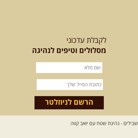
[המשך]
לכל הטיולים
לקבלת עדכוני
מסלולים וטיפים לנהיגה
.
מסעות בעולם
.
12-22.08.2026
- טיול ג'יפים
קירגיסטאן – בעקבות הנוודים,
דרך השטח
מסע שטח לאחת המדינות הפראיות
והמרגשות בעולם. קירגיסטאן היא לא ...
הרשם לניוזלטר
[המשך]
26.08-02.09.2026
- גאורגיה,
חבל סוונטי: מסע אל ארץ