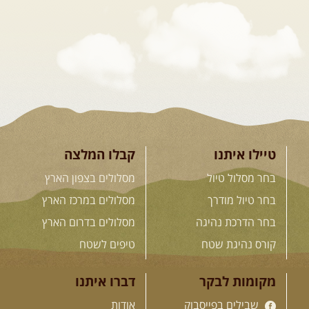
המגדלים של הקווקז
הקווקז הגבוה מחכה לכם: נתיבי שטח
מרהיבים, פסגות מושלגות, אירוח ...
[המשך]
23-29.09.2026
- סוכות – טיול
ג'יפים גאורגיה: שטח פראי, לב
פתוח
בין רכס הקווקז הנמוך לגבוה, בין נהרות
שוצפים למעברי הרים ...
[המשך]
טיילו איתנו
קבלו המלצה
בחר מסלול טיול
מסלולים בצפון הארץ
בחר טיול מודרך
מסלולים במרכז הארץ
לכל המסעות בעולם
בחר הדרכת נהיגה
מסלולים בדרום הארץ
קורס נהיגת שטח
טיפים לשטח
.
הדרכות נהיגה
.
מקומות לבקר
דברו איתנו
שבילים בפייסבוק
אודות
21.08.2026
שישי
- קורס נהיגת