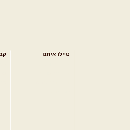
טיילו איתנו
קב
בחר מסלול טיול
מסל
בחר טיול מודרך
מסל
בחר הדרכת נהיגה
מסל
קורס נהיגת שטח
טיפ