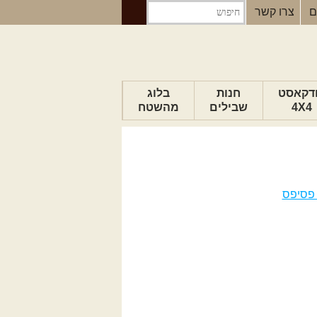
ם
צרו קשר
דקאסט
חנות
בלוג
4X4
שבילים
מהשטח
הבלוג של יואב
פודקאסט ג'יפאות
טיפים לנהיגה
כתבות