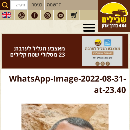
הרשמה
כניסה
טיולי 4X4
בארץ
מסעות
בעולם
מאצבע הגליל לערבה:
טיולים
לרכב פנאי
23 מסלולי שטח קלילים
הדרכות
נהיגה
המדריכים
שלנו
WhatsApp-Image-2022-08-31-
חנות
שבילים
at-23.40
הירשמו לניוזלטר שבילים
הבלוג של יואב קווה
פודקאסט ג'יפאות