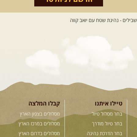
לכל הטיולים
.
מסעות בעולם
.
12-22.08.2026
- טיול ג'יפים
קירגיסטאן – בעקבות הנוודים,
דרך השטח
מסע שטח לאחת המדינות הפראיות
והמרגשות בעולם. קירגיסטאן היא לא ...
[המשך]
טיילו איתנו
קבלו המלצה
בחר מסלול טיול
מסלולים בצפון הארץ
26.08-02.09.2026
- גאורגיה,
בחר טיול מודרך
מסלולים במרכז הארץ
חבל סוונטי: מסע אל ארץ
בחר הדרכת נהיגה
מסלולים בדרום הארץ
המגדלים של הקווקז