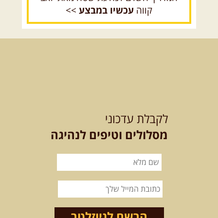
קווה
עכשיו במבצע
>>
12.08.2026
רביעי
- רכבי פנאי
בשבילי עמק המעיינות
מי לא צריך בימים אלו קצת טבע
ואנרגיות טובות .... מועדון ...
[המשך]
12-13.08.2026
רביעי-חמישי
-
בלדה בין כוכבים במכתש רמון-
לקבלת עדכוני
למגוון רכבי שטח
בחרנו לילה מיוחד לטיול מיוחד!
מסלולים וטיפים לנהיגה
השמיים יהיו נקיים, הכוכבים ...
[המשך]
14.08.2026
שישי
- מעיינות
ואתגרים בצפון הרמה
מסלול חדש בצפון רמת הגולן בהובלת
מדריך תושב האזור. המסלול ...
הרשם לניוזלטר
[המשך]