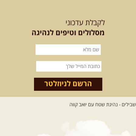
21-22.08.2026
שישי-שבת
-
מלח מים ושמים – טיולילה עם
לקבלת עדכוני
זריחה
האם אתם מחפשים חוויה מיוחדת
מסלולים וטיפים לנהיגה
בטבע? מחפשים חוויה שתעניק לכם ...
[המשך]
21.08.2026
שישי
- ממרומי
הגליל העליון למורדות הירדן
נצא מג'ש שבמורדות הר מירון, נמשיך
לאורך נחל דישון ונעצור ...
[המשך]
הרשם לניוזלטר
לכל הטיולים
.
מסעות בעולם
.