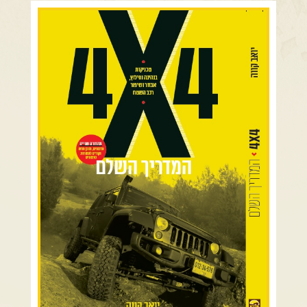
צרו קשר עם שבילים
רמת הגולן וגליל עליון
גליל תחתון ועמקים
אודות יואב קווה והאתר שבילים
כרמל ורמות מנשה
בקעת הירדן והשומרון
השרון ומישור החוף
הרי ירושלים והשפלה
מדבר יהודה וים המלח
צפון ומערב הנגב
הר הנגב והערבה
רכב שטח רך
רכב שטח קשוח