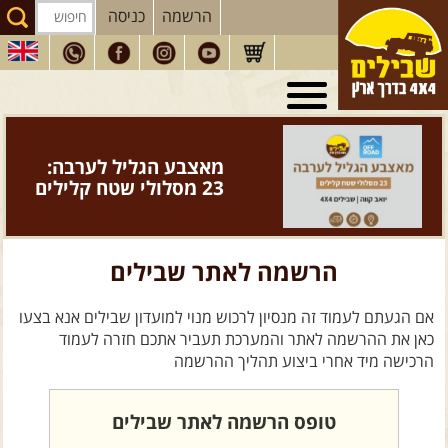
הרשמה
כניסה
טיולי 4X4
בארץ
מסעות
בעולם
מאצבע הגליל לערבה:
טיולים
לרכב פנאי
23 מסלולי שטח קלילים
הדרכות
נהיגה
המדריכים
שלנו
הרשמה לאתר שבילים
חנות
שבילים
אם הגעתם לעמוד זה מנסיון לרכוש מנוי למועדון שבילים אנא בצעו
הירשמו לניוזלטר שבילים
כאן את ההרשמה לאתר והמערכת תעביר אתכם חזרה לעמוד
הרכישה מיד אחרי ביצוע תהליך ההרשמה
הבלוג של יואב קווה
פודקאסט ג'יפאות
טופס הרשמה לאתר שבילים