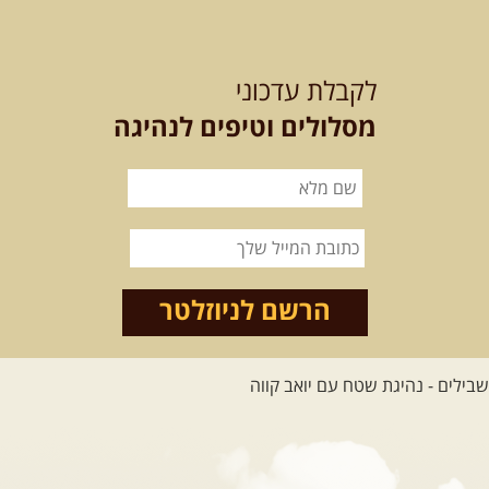
לכל הטיולים
לקבלת עדכוני
מסלולים וטיפים לנהיגה
.
מסעות בעולם
.
12-22.08.2026
- טיול ג'יפים
קירגיסטאן – בעקבות הנוודים,
דרך השטח
מסע שטח לאחת המדינות הפראיות
והמרגשות בעולם. קירגיסטאן היא לא ...
הרשם לניוזלטר
[המשך]
26.08-02.09.2026
- גאורגיה,
חבל סוונטי: מסע אל ארץ
המגדלים של הקווקז
הקווקז הגבוה מחכה לכם: נתיבי שטח
מרהיבים, פסגות מושלגות, אירוח ...