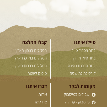
[המשך]
23-29.09.2026
- סוכות – טיול
ג'יפים גאורגיה: שטח פראי, לב
פתוח
בין רכס הקווקז הנמוך לגבוה, בין נהרות
שוצפים למעברי הרים ...
[המשך]
טיילו איתנו
קבלו המלצה
בחר מסלול טיול
מסלולים בצפון הארץ
בחר טיול מודרך
מסלולים במרכז הארץ
לכל המסעות בעולם
בחר הדרכת נהיגה
מסלולים בדרום הארץ
קורס נהיגת שטח
טיפים לשטח
.
הדרכות נהיגה
.
מקומות לבקר
דברו איתנו
שבילים בפייסבוק
אודות
21.08.2026
שישי
- קורס נהיגת
שטח בקבוצה
פייסבוק - קהילה
צרו קשר
נהיגת שטח יכולה להיות חוויה נהדרת