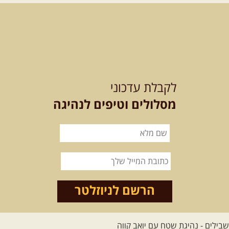
נצא מצומת גולנו למסע שטח מרתק
בגליל. נבקר בקבר יתרו, ...
[המשך]
21-22.08.2026
שישי-שבת
-
מלח מים ושמים – טיולילה עם
לקבלת עדכוני
זריחה
האם אתם מחפשים חוויה מיוחדת
מסלולים וטיפים לנהיגה
בטבע? מחפשים חוויה שתעניק לכם ...
[המשך]
21.08.2026
שישי
- ממרומי
הגליל העליון למורדות הירדן
נצא מג'ש שבמורדות הר מירון, נמשיך
לאורך נחל דישון ונעצור ...
[המשך]
הרשם לניוזלטר
לכל הטיולים