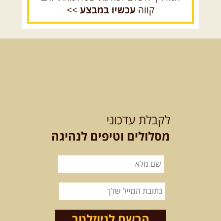
קווה
עכשיו במבצע
>>
15.08.2026
שבת
- חדש! נופי
הגליל ונחל צלמון
נצא מצומת גולנו למסע שטח מרתק
בגליל. נבקר בקבר יתרו, ...
[המשך]
21-22.08.2026
שישי-שבת
-
מלח מים ושמים – טיולילה עם
לקבלת עדכוני
זריחה
האם אתם מחפשים חוויה מיוחדת
מסלולים וטיפים לנהיגה
בטבע? מחפשים חוויה שתעניק לכם ...
[המשך]
21.08.2026
שישי
- ממרומי
הגליל העליון למורדות הירדן
נצא מג'ש שבמורדות הר מירון, נמשיך
לאורך נחל דישון ונעצור ...
[המשך]
הרשם לניוזלטר