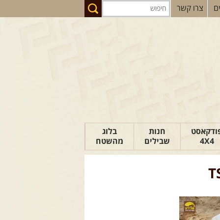
ם
צרו קשר
ודקאסט
חנות
בלוג
4X4
שבילים
מהשטח
הבלוג של יואב
T
פודקאסט ג'יפאות
טיפים לנהיגה
כתבות