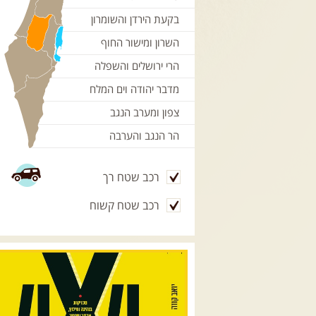
בקעת הירדן והשומרון
השרון ומישור החוף
הרי ירושלים והשפלה
מדבר יהודה וים המלח
צפון ומערב הנגב
הר הנגב והערבה
רכב שטח רך
רכב שטח קשוח