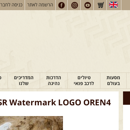
הרשמה
לאתר
כניסה
לחברי
מסעות
טיולים
הדרכות
המדריכים
פ
בעולם
לרכב פנאי
נהיגה
שלנו
SR Watermark LOGO OREN4