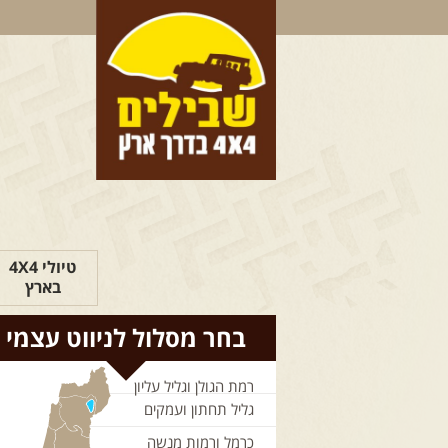
טיולי 4X4
בארץ
בחר מסלול לניווט עצמי
רמת הגולן וגליל עליון
גליל תחתון ועמקים
כרמל ורמות מנשה